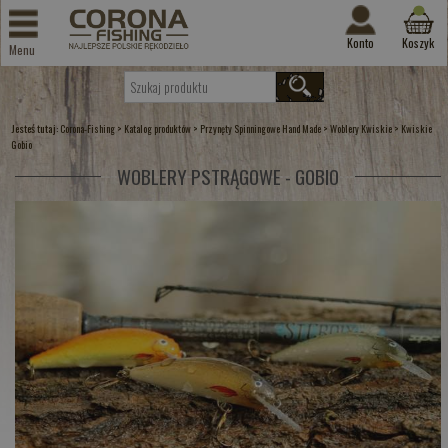
Konto
Koszyk
Menu
Jesteś tutaj:
>
>
>
>
Corona-Fishing
Katalog produktów
Przynęty Spinningowe Hand Made
Woblery Kwiskie
Kwiskie
Gobio
WOBLERY PSTRĄGOWE - GOBIO