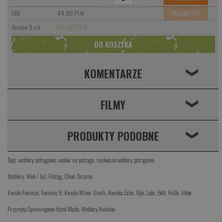
PARAMETRY
ORF
44.00 PLN
384.00 PLN
Zestaw 9 szt.
KOMENTARZE
❮
FILMY
❮
PRODUKTY PODOBNE
❮
Tagi:
woblery pstrągowe
,
wobler na pstrąga
,
najlepsze woblery pstrągowe
Woblery
,
Kleń / Jaź
,
Pstrąg
,
Okoń
,
Brzana
Kwiski Foxinus
,
Foxinus 9
,
Kwiski Mizer
,
Gimli
,
Kwiska Żaba
,
Bąk
,
Loki
,
Bolt
,
Hulk
,
Ubbe
Przynęty Spinningowe Hand Made
,
Woblery Kwiskie