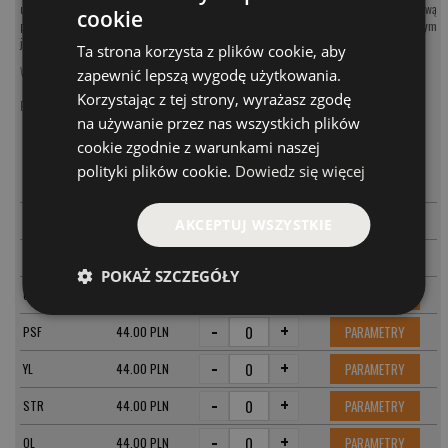
utrzymując się na odpowiedniej głębokości, wabi swoim naturalnym wyglądem oraz wyjątkową
cookie
pracą. Tylko łowca największych pstrągów potrafi stworzyć wzór do naśladowania.
Przeczytaj o tym
jak łowi Gobio.
Ta strona korzysta z plików cookie, aby
Wobler
lekko pływający. Głębokość schodzenia do 1,5 metra. Zbrojenie: kotwice JMC.
zapewnić lepszą wygodę użytkowania.
Korzystając z tej strony, wyrażasz zgodę
Przynęta na pstrąga
na używanie przez nas wszystkich plików
cookie zgodnie z warunkami naszej
MODEL
CENA
polityki plików cookie.
Dowiedz się więcej
-
+
PARAMETRY
BL
44.00 PLN
-
+
PARAMETRY
PSN
44.00 PLN
AKCEPTUJ WSZYSTKIE
-
+
PARAMETRY
GL
44.00 PLN
POKAŻ SZCZEGÓŁY
-
+
PARAMETRY
GLD
44.00 PLN
-
+
PARAMETRY
PSF
44.00 PLN
-
+
PARAMETRY
YL
44.00 PLN
-
+
PARAMETRY
STR
44.00 PLN
-
+
PARAMETRY
OL
44.00 PLN