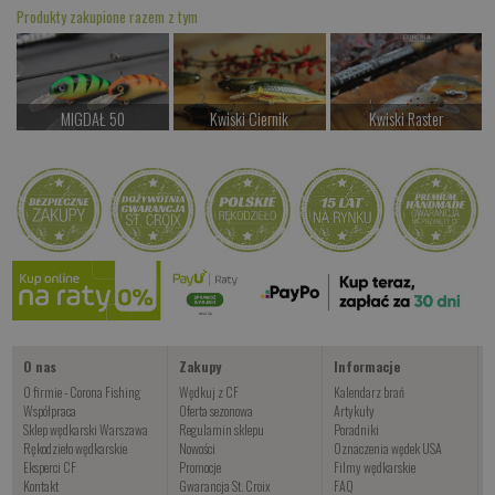
Produkty zakupione razem z tym
MIGDAŁ 50
Kwiski Ciernik
Kwiski Raster
od 39.00 PLN
od 42.00 PLN
od 42.00 PLN
Kup teraz >
Kup teraz >
Kup teraz >
Kwiski Foxinus
od 47.00 PLN
Kup teraz >
O nas
Zakupy
Informacje
O firmie - Corona Fishing
Wędkuj z CF
Kalendarz brań
Współpraca
Oferta sezonowa
Artykuły
Sklep wędkarski Warszawa
Regulamin sklepu
Poradniki
Rękodzieło wędkarskie
Nowości
Oznaczenia wędek USA
Eksperci CF
Promocje
Filmy wędkarskie
Kontakt
Gwarancja St. Croix
FAQ