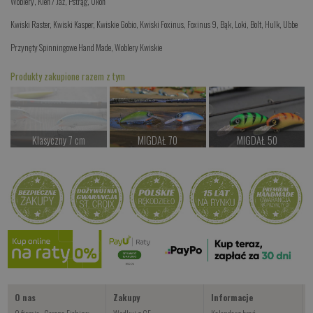
Woblery
,
Kleń / Jaź
,
Pstrąg
,
Okoń
Kwiski Raster
,
Kwiski Kasper
,
Kwiskie Gobio
,
Kwiski Foxinus
,
Foxinus 9
,
Bąk
,
Loki
,
Bolt
,
Hulk
,
Ubbe
Przynęty Spinningowe Hand Made
,
Woblery Kwiskie
Produkty zakupione razem z tym
Klasyczny 7 cm
MIGDAŁ 70
MIGDAŁ 50
Czekamy na dostawę
od 38.00 PLN
od 39.00 PLN
Kup teraz >
Kup teraz >
Kup teraz >
Kwiski Ciernik
od 42.00 PLN
Kup teraz >
O nas
Zakupy
Informacje