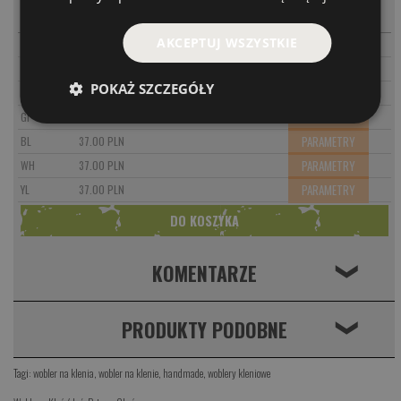
-
+
PARAMETRY
GRF
37.00 PLN
AKCEPTUJ WSZYSTKIE
PARAMETRY
OL
37.00 PLN
PARAMETRY
ORF
37.00 PLN
POKAŻ SZCZEGÓŁY
PARAMETRY
LA
37.00 PLN
PARAMETRY
GI
37.00 PLN
PARAMETRY
BL
37.00 PLN
PARAMETRY
WH
37.00 PLN
PARAMETRY
YL
37.00 PLN
KOMENTARZE
❮
PRODUKTY PODOBNE
❮
Tagi:
wobler na klenia
,
wobler na klenie
,
handmade
,
woblery kleniowe