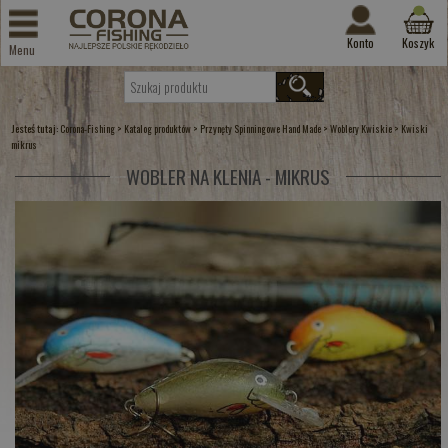
Konto
Koszyk
Menu
Jesteś tutaj:
>
>
>
>
Corona-Fishing
Katalog produktów
Przynęty Spinningowe Hand Made
Woblery Kwiskie
Kwiski
mikrus
WOBLER NA KLENIA - MIKRUS