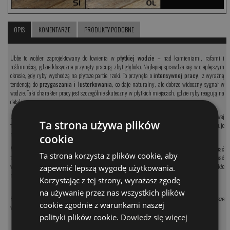
OPIS
KOMENTARZE
PRODUKTY PODOBNE
Ubbe to wobler zaprojektowany do łowienia w
płytkiej wodzie
– nad kamieniami, rafami i
roślinnością, gdzie klasyczne przynęty pracują zbyt głęboko. Najlepiej sprawdza się w cieplejszym
okresie, gdy ryby wychodzą na płytsze partie rzeki. To przynęta o
intensywnej pracy
, z wyraźną
tendencją do
przygaszania i lusterkowania
, co daje naturalny, ale dobrze widoczny sygnał w
wodzie. Taki charakter pracy jest szczególnie skuteczny w płytkich miejscach, gdzie ryby reagują na
detale.
Ubbe najlepiej prowadzić
z nurtem po skosie lub w poprzek rzeki
, tak aby wobler w końcowej
Ta strona używa plików
fazie ustawiał się lekko pod prąd. W tym ustawieniu pracuje najstabilniej i najskuteczniej prowokuje
ryby.
cookie
Model jest
pływający
, schodzi na około
50–60 cm
, dzięki czemu pozwala bezpiecznie obławiać
Ta strona korzysta z plików cookie, aby
trudne miejsca bez ryzyka zaczepów. Standardowo uzbrojony w kotwice nr 10, ale można zastosować
większe (#8), aby nieco uspokoić pracę. Choć to wobler pstrągowy, bardzo dobrze sprawdza się także
zapewnić lepszą wygodę użytkowania.
na
klenie, okonie i bolenie
.
Korzystając z tej strony, wyrażasz zgodę
na używanie przez nas wszystkich plików
Koniecznie sprawdź naszą pełną ofertę, w której zebraliśmy najwyższej jakości i najskuteczniejsze
cookie zgodnie z warunkami naszej
woblery na pstrąga
!
polityki plików cookie.
Dowiedz się więcej
MODEL
CENA