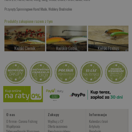
Przynęty Spinningowe Hand Made
,
Woblery Brodnickie
Produkty zakupione razem z tym
Kwiski Ciernik
Kwiskie Gobio
Kwiski Foxinus
od 42.00 PLN
od 44.00 PLN
od 47.00 PLN
Kup teraz >
Kup teraz >
Kup teraz >
JIG Śliz
od 14.00 PLN
Kup teraz >
O nas
Zakupy
Informacje
O firmie - Corona Fishing
Wędkuj z CF
Kalendarz brań
Współpraca
Oferta sezonowa
Artykuły
Sklep wędkarski Warszawa
Regulamin sklepu
Poradniki