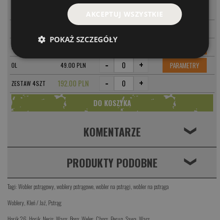
-
+
PARAMETRY
PSN
49.00 PLN
AKCEPTUJ WSZYSTKIE
-
+
PARAMETRY
PSF
49.00 PLN
POKAŻ SZCZEGÓŁY
-
+
PARAMETRY
SI
49.00 PLN
-
+
PARAMETRY
OL
49.00 PLN
-
+
192.00 PLN
ZESTAW 4SZT
KOMENTARZE
❮
PRODUKTY PODOBNE
❮
Tagi:
Wobler pstrągowy
,
woblery pstrągowe
,
wobler na pstrągi
,
wobler na pstrąga
Woblery
,
Kleń / Jaź
,
Pstrąg
Horik 26
,
Horik
,
Neris
,
Warg
,
Borg
,
Weles
,
Chors
,
Perun
,
Sawa
,
Wars