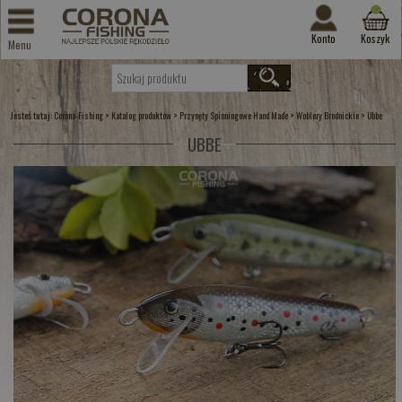
Konto
Koszyk
Menu
Jesteś tutaj:
>
>
>
>
Corona-Fishing
Katalog produktów
Przynęty Spinningowe Hand Made
Woblery Brodnickie
Ubbe
UBBE