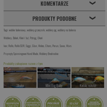
KOMENTARZE
❮
PRODUKTY PODOBNE
❮
Tagi:
wobler boleniowy
,
woblery grzecznik
,
woblery pg
,
woblery na bolenia
Woblery
,
Boleń
,
Kleń / Jaź
,
Pstrąg
,
Okoń
Ivar
,
Rollo
,
Rollo SDR
,
Siggi
,
Glan
,
Weles
,
Chors
,
Perun
,
Sawa
,
Wars
Przynęty Spinningowe Hand Made
,
Woblery Brodnickie
Produkty zakupione razem z tym
Shake
Mini Big Baby
Kwiski mikrus
od 77.00 PLN
od 69.00 PLN
od 37.00 PLN
Kup teraz >
Kup teraz >
Kup teraz >