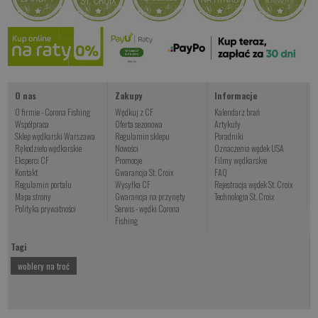
Kwiski Foxinus
od 47.00 PLN
Kup teraz >
O nas
Zakupy
Informacje
O firmie - Corona Fishing
Wędkuj z CF
Kalendarz brań
Współpraca
Oferta sezonowa
Artykuły
Sklep wędkarski Warszawa
Regulamin sklepu
Poradniki
Rękodzieło wędkarskie
Nowości
Oznaczenia wędek USA
Eksperci CF
Promocje
Filmy wędkarskie
Kontakt
Gwarancja St. Croix
FAQ
Regulamin portalu
Wysyłka CF
Rejestracja wędek St. Croix
Mapa strony
Gwarancja na przynęty
Technologia St. Croix
Polityka prywatności
Serwis - wędki Corona
Fishing
Tagi
woblery na troć