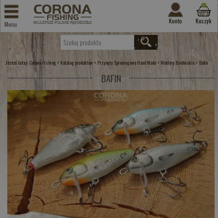
Konto
Koszyk
Menu
Jesteś tutaj:
>
>
>
>
Corona-Fishing
Katalog produktów
Przynęty Spinningowe Hand Made
Woblery Brodnickie
Bafin
BAFIN