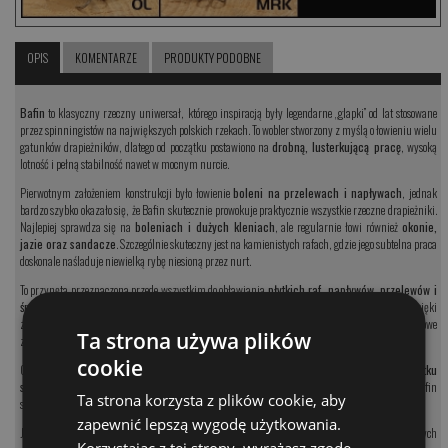
OPIS
KOMENTARZE
PRODUKTY PODOBNE
Bafin
to klasyczny rzeczny uniwersał, którego inspiracją były legendarne „glapki” od lat stosowane
przez spinningistów na największych polskich rzekach. To wobler stworzony z myślą o łowieniu wielu
gatunków drapieżników, dlatego od początku postawiono na
drobną, lusterkującą pracę
, wysoką
lotność i pełną stabilność nawet w mocnym nurcie.
Pierwotnym założeniem konstrukcji było łowienie
boleni na przelewach i napływach
, jednak
bardzo szybko okazało się, że Bafin skutecznie prowokuje praktycznie wszystkie rzeczne drapieżniki.
Najlepiej sprawdza się na
boleniach i dużych kleniach
, ale regularnie łowi również
okonie,
jazie oraz sandacze
. Szczególnie skuteczny jest na kamienistych rafach, gdzie jego subtelna praca
doskonale naśladuje niewielką rybę niesioną przez nurt.
To przynęta przeznaczona przede wszystkim do obławiania
płytkich raf, napływów, przelewów i
śródrzecznych blatów
, czyli miejsc, w których drapieżniki aktywnie polują na drobnicę. Dzięki
zwartej konstrukcji Bafin pozwala wykonywać dalekie i precyzyjne rzuty, co często ma kluczowe
Ta strona używa plików
znaczenie podczas łowienia ostrożnych ryb.
cookie
Od wielu sezonów obserwujemy, że wobler szczególnie dobrze sprawdza się również
na początku
sezonu sandaczowego
, kiedy ryby chętnie wychodzą na płytsze miejsca. To właśnie wtedy Bafin
Ta strona korzysta z plików cookie, aby
skusił wiele wyjątkowo dużych sandaczy.
zapewnić lepszą wygodę użytkowania.
Jeżeli w pudełku ma znaleźć się jeden wobler zdolny skutecznie łowić większość rzecznych