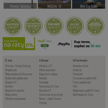
Premier Spinning
MIGDAŁ 70
Mini Big Baby
od 947.00 PLN
od 38.00 PLN
od 69.00 PLN
Kup teraz >
Kup teraz >
Kup teraz >
JIG Śliz
od 14.00 PLN
Kup teraz >
O nas
Zakupy
Informacje
O firmie - Corona Fishing
Wędkuj z CF
Kalendarz brań
Współpraca
Oferta sezonowa
Artykuły
Sklep wędkarski Warszawa
Regulamin sklepu
Poradniki
Rękodzieło wędkarskie
Nowości
Oznaczenia wędek USA
Eksperci CF
Promocje
Filmy wędkarskie
Kontakt
Gwarancja St. Croix
FAQ
Regulamin portalu
Wysyłka CF
Rejestracja wędek St. Croix
Mapa strony
Gwarancja na przynęty
Technologia St. Croix
Polityka prywatności
Serwis - wędki Corona
Fishing