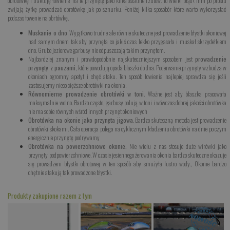
obrotówkę i traktuję łowienie na te przynętę jako kilka ostatnie rzutów. To wielki błąd!. Inni po prostu
zwijają żyłkę prowadzać obrotówkę jak po sznurku. Poniżej kilka sposóbór które warto wykorzystać
podczas łowenie na obrtówkę.
Muskanie o dno
. Wyjątkowo trudne ale równie skuteczne jest prowadzenie błystki okoniowej
nad samym dnem tak aby przynęta co jakiś czas lekko przygasała i muskał skrzydełkiem
dno. Grube jeziorowe garbusy nie odpuszczają takim przynętom.
Najbardziej znanym i prawdopodobnie najskuteczniejszym sposobem jest
prowadzenie
przynęty z pauzami
, które powodują opada blaszki do dna. Poderwanie przynęty wzbudza w
okoniach ogromny apetyt i chęć ataku. Ten sposób łowienia najlepiej sprawdza się jeśli
zastosujemy nieco cięższe obrotówki na okonia.
Równomierne prowadzenie obrotówki w toni
. Ważne jest aby blaszka pracowała
maksymalnie wolno. Bardzo często, garbusy polują w toni i wówczas dobrej jakości obrotówka
nie ma sobie równych wśród innych przynęt okoniowych
Obrotówka na okonie jako przynęta jigowa
. Bardzo skuteczną metoda jest prowadzenie
obrotówki skokami. Cała operacja polega na cyklicznym kładzeniu obrotówki na dnie po czym
energicznie przynętę podrywamy
Obrotówka na powierzchniowe okonie.
Nie wielu z nas stosuje duże wirówki jako
przynęty podpowierzchniowe. W czasie jesiennego żerowania okonia bardzo skuteczne okazuje
się prowadzeni błystki obrotowej w ten sposób aby smużyła lustro wody., Okonie bardzo
chętnie atakują tak prowadzone błystki.
Produkty zakupione razem z tym