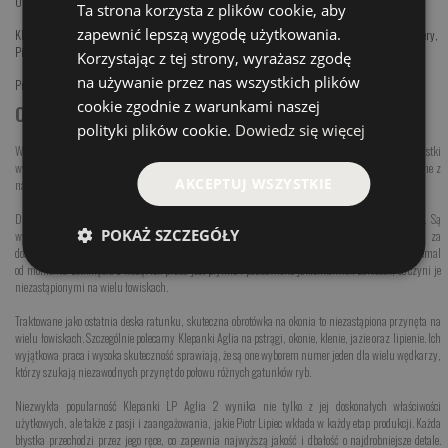
Obrotówki
,
Kleń / Jaź
,
Pstrąg
,
Okoń
Ta strona korzysta z plików cookie, aby
zapewnić lepszą wygodę użytkowania.
Klepanka Aglia 3
,
Klepanka Aglia 4
,
Klepanka Aglia 5
,
Klepanka Long 1
,
Klepanka Long 2
,
Streamery
,
Pike Flaj Mikro
,
Pike Flaj Mini
,
PIKE FLAJ
,
Hydra Flaj
Korzystając z tej strony, wyrażasz zgodę
na używanie przez nas wszystkich plików
Przynęty Spinningowe Hand Made
,
Obrotówki
cookie zgodnie z warunkami naszej
Obrotówki Piotra Lipca - Klepanka LP 2
polityki plików cookie.
Dowiedz się więcej
Wykonawcą tych wyjątkowo pięknych i łownych błystek obrotowych jest Piotr Lipiec. Błystki
wykonywane są od początku do końca ręcznie i stanowią kwintesencję polskiego rękodzieła. To jedne z
AKCEPTUJ WSZYSTKIE
najpopularniejszych błystek obrotowych handmade w Polsce.
Dziś błystki obrotowe Klepanki CF to znane i cenione w całym kraju obrotówki na okonia. Są
POKAŻ SZCZEGÓŁY
wykorzystywane przez wielu najlepszych polskich spinningistów. Najbardziej doceniane są za
doskonałą jakość wykonania oraz swoją wyjątkową pracę. Klepanki to obrotówki, które pracują niemal
od momentu zetknięcia z wodą. Ich praca jest płynna i pozbawiona jakichkolwiek zakłóceń, co czyni je
niezastąpionymi na wielu łowiskach.
Traktowane jako ostatnia deska ratunku, skuteczna obrotówka na okonia to niezastąpiona przynęta na
wielu łowiskach. Szczególnie polecamy Klepanki Aglia na pstrągi, okonie, klenie, jazie oraz lipienie. Ich
wyjątkowa praca i wysoka skuteczność sprawiają, że są one wyborem numer jeden dla wielu wędkarzy,
którzy szukają niezawodnych przynęt do połowu różnych gatunków ryb.
Niezwykła popularność Klepanki LP Aglia 2 wynika nie tylko z jej doskonałych właściwości
użytkowych, ale także z pasji i zaangażowania, jakie Piotr Lipiec wkłada w każdy etap produkcji. Każda
błystka przechodzi przez jego ręce, co zapewnia najwyższą jakość i dbałość o najdrobniejsze detale.