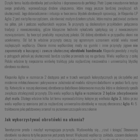
Dzięki temu każda obrotówka jest unikalna i dopracowana do perfekcji. Piotr Lipiec nieustannie testuje
swoje produkty, wprowadzając drobne ulepszenia, które mogą jeszcze bardziej zwiększyć ich
skuteczność. Jego doświadczenie i intuicja w tworzeniu błystek obrotowych sprawiają, że Klepanka LP
Aglia 2 jest nie tylko narzędziem, ale również małym dziełem sztuki, które można podziwiać zarówno
na półce, jak i podczas wędkarskich wypraw. Te przynęty są doskonałym przykładem połączenia
tradycji z nowoczesnością, gdzie klasyczne techniki rękodzieła spotykają się z nowoczesnymi
rozwiązaniami, by tworzyć produkty najwyższej jakości. Od dobrej obrotówki w przypadku okoni nie
uciekniemy. Od lat te właśnie przynęty cieszą się ogromnym uznaniem wśród wielu nawet
najlepszych wędkarzy. Okonie mimo wędkarskiej mody na gumki i inne przynęty jigowe
nie
zapomniały o kuszącej i zawsze skutecznej
obrotówki handmade
. Klepanki powstały z myślą
o pstrągach jednak jej skuteczność bardzo szybko przeniosła się na garbusy. Wielu wędkarzy z całej
Polski właśnie tę niepozorna wirówkę traktuję jaka najbardziej niezawodna i uniwersalną błystkę
obrotowa na okonia.
Klepanka Aglia w rozmiarze 2 dostępna jest w trzech wersjach kolorystycznych jej skrzydełko jest
misternie młoteczkowane i pokrywane w zależności od modelu różnymi dodatkami w postaci farb, cyny
itp. Kotwiczki w naszej okoniowej obrotówce sa dodatkowo dekorowane muszka która w doskonały sposób
zwiększa atrakcyjność przynęty. Dla wielu wędkarzy
Aglia w rozmiarze 2 będzie zdecydowanie
zbyt mała
. Dlatego właśnie kilka lat temu wprowadziliśmy kolejne jej wielkości
Aglia 3
, która przez
wielu wędkarzy oceniana jest za najbardziej uniwersalna obrotówkę w naszej ofercie oraz
Aglia 4
i 5
traktowane jako podstawowy arsenał na jeziorowe szczupaki oraz okonie
Jak wykorzystywać obrotówki na okonia?
Teoretycznie prosta i niezbyt wymagająca przynęta. Wydawałoby się… „rzuć i ściagaj” Stosowanie
obrotówki na okonia to tylko pozornie jest prosty temat. Większość wędkarzy zakłada, czasem doskonała