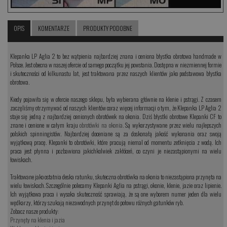
OPIS
KOMENTARZE
PRODUKTY PODOBNE
Klepanka LP Aglia 2 to bez wątpienia najbardziej znana i ceniona błystka obrotowa handmade w
Polsce. Jest obecna w naszej ofercie od samego początku jej powstania. Dostępna w niezmiennej formie
i skuteczności od kilkunastu lat, jest traktowana przez naszych klientów jako podstawowa błystka
obrotowa.
Kiedy pojawiła się w ofercie naszego sklepu, była wybierana głównie na klenie i pstrągi. Z czasem
zaczęliśmy otrzymywać od naszych klientów coraz więcej informacji o tym, że Klepanka LP Aglia 2
staje się jedną z najbardziej cenionych obrotówek na okonia. Dziś błystki obrotowe Klepanki CF to
znane i cenione w całym kraju
obrotówki na okonia.
Są wykorzystywane przez wielu najlepszych
polskich spinningistów. Najbardziej doceniane są za doskonałą jakość wykonania oraz swoją
wyjątkową pracę. Klepanki to obrotówki, które pracują niemal od momentu zetknięcia z wodą. Ich
praca jest płynna i pozbawiona jakichkolwiek zakłóceń, co czyni je niezastąpionymi na wielu
łowiskach.
Traktowane jako ostatnia deska ratunku, skuteczna obrotówka na okonia to niezastąpiona przynęta na
wielu łowiskach. Szczególnie polecamy Klepanki Aglia na pstrągi, okonie, klenie, jazie oraz lipienie.
Ich wyjątkowa praca i wysoka skuteczność sprawiają, że są one wyborem numer jeden dla wielu
wędkarzy, którzy szukają niezawodnych przynęt do połowu różnych gatunków ryb.
Zobacz nasze produkty:
Przynęty na klenia i jazia