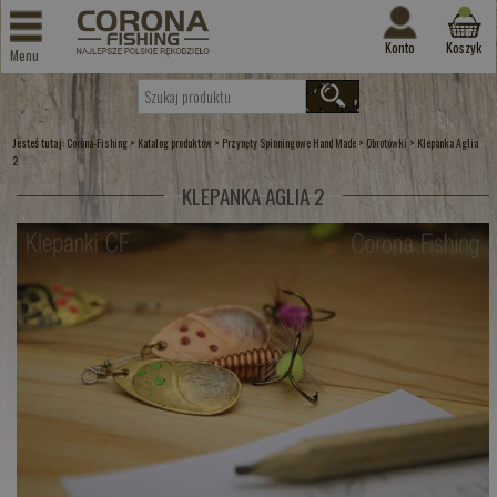
Konto
Koszyk
Menu
Jesteś tutaj:
>
>
>
>
Corona-Fishing
Katalog produktów
Przynęty Spinningowe Hand Made
Obrotówki
Klepanka Aglia
2
KLEPANKA AGLIA 2