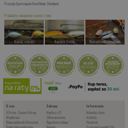
Przynęty Spinningowe Hand Made
,
Obrotówki
Produkty zakupione razem z tym
Kwiski mikrus
Kwiskie Gobio
Wahadłówki okoniowe
od 37.00 PLN
od 44.00 PLN
od 22.00 PLN
Kup teraz >
Kup teraz >
Kup teraz >
Klepanka Aglia 1
od 26.00 PLN
Kup teraz >
O nas
Zakupy
Informacje
O firmie - Corona Fishing
Wędkuj z CF
Kalendarz brań
Współpraca
Oferta sezonowa
Artykuły
Sklep wędkarski Warszawa
Regulamin sklepu
Poradniki
Rękodzieło wędkarskie
Nowości
Oznaczenia wędek USA