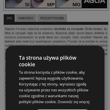
OPIS
KOMENTARZE
PRODUKTY PODOBNE
Klepanka 4 to nasza najbardziej uniwersalna
obrotówka na szczupaka
. Błystka obrotowa, bez
której na szczupaki nigdy sie nie wybieramy. Najwyższej jakości ręcznie klepana obrotówka w
rozmiarze przeznaczonym na grube okonie oraz szczupaki. Cechą wszystkich klepanek jest
doskonała praca nawet przy najwolniejszym prowadzeniu. Przynęty nie są wrażliwe na zmianę
szybkości prowadzenia czy zawirowania wody. Pracują w każdych warunkach. Duże klepanki Aglia to
doskonale obrotówki na szczupaki łowione w niezbyt głębokiej wodzie. Są bardzo lotne i możemy je
poprowadzić niemal na każdej głębokości. Klepanka Aglia 4 to idealnej wielkości przynęt ana grube
Ta strona używa plików
jeziorowe okonie.
cookie
Zobacz kategorię:
Przynęty na szczupaka
Ta strona korzysta z plików cookie, aby
Jerki na szczupaka
zapewnić lepszą wygodę użytkowania.
Woblery na szczupaka
Koguty na szczupaka
Korzystając z tej strony, wyrażasz zgodę
Obrotówki na szczupaka
na używanie przez nas wszystkich plików
Muchy na szczupaka
Wahadłówki na szczupaka
cookie zgodnie z warunkami naszej
polityki plików cookie.
Dowiedz się więcej
MODEL
CENA