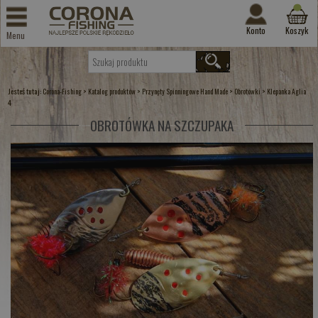
Konto
Koszyk
Menu
Jesteś tutaj:
>
>
>
>
Corona-Fishing
Katalog produktów
Przynęty Spinningowe Hand Made
Obrotówki
Klepanka Aglia
4
OBROTÓWKA NA SZCZUPAKA