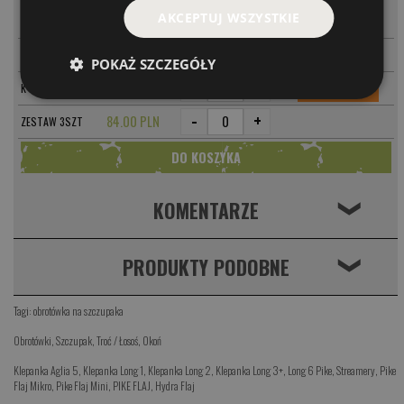
-
+
AKCEPTUJ WSZYSTKIE
PARAMETRY
K4 SI
29.00 PLN
-
+
PARAMETRY
K4 MP
29.00 PLN
POKAŻ SZCZEGÓŁY
-
+
PARAMETRY
K4 MO
29.00 PLN
-
+
84.00 PLN
ZESTAW 3SZT
KOMENTARZE
❮
PRODUKTY PODOBNE
❮
Tagi:
obrotówka na szczupaka
Obrotówki
,
Szczupak
,
Troć / Łosoś
,
Okoń
Klepanka Aglia 5
,
Klepanka Long 1
,
Klepanka Long 2
,
Klepanka Long 3+
,
Long 6 Pike
,
Streamery
,
Pike
Flaj Mikro
,
Pike Flaj Mini
,
PIKE FLAJ
,
Hydra Flaj