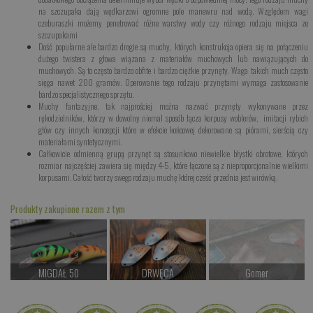
na szczupaka dają wędkarzowi ogromne pole manewru nad wodą. Względem wagi
czeburaszki możemy penetrować różne warstwy wody czy różnego rodzaju miejsca ze
szczupakami
Dość popularne ale bardzo drogie są muchy, których konstrukcja opiera się na połączeniu
dużego twistera z głowa wiązana z materiałów muchowych lub nawiązujących do
muchowych. Są to często bardzo obfite i bardzo ciężkie przynęty. Waga takich much często
sięga nawet 200 gramów. Operowanie tego rodzaju przynętami wymaga zastosowanie
bardzo specjalistycznego sprzętu.
Muchy fantazyjne, tak najprościej można nazwać przynęty wykonywane przez
rękodzielników, którzy w dowolny niemal sposób łącza korpusy woblerów, imitacji rybich
głów czy innych koncepcji które w efekcie końcowej dekorowane są piórami, sierścią czy
materiałami syntetycznymi.
Całkowicie odmienną grupą przynęt są stosunkowo niewielkie błystki obrotowe, których
rozmiar najczęściej zawiera się między 4-5, które łączone są z nieproporcjonalnie wielkimi
korpusami. Całość tworzy swego rodzaju muchę której cześć przednia jest wirówką.
Produkty zakupione razem z tym
MIGDAŁ 50
DRWĘCA
Gomer
od 39.00 PLN
od 32.00 PLN
Czekamy na dostawę