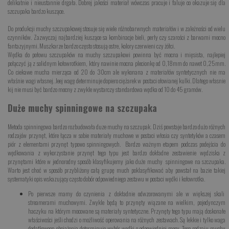
delikatnie i nieustannie drgała. Dobrej jakości materiał wówczas pracuje i faluje co okazuje się dla
szczupaka bardzo kuszące.
Do produkcji muchy szczupakowej stosuje się wiele różnobarwnych materiałów i w zależności od wielu
czynników. Zazwyczaj najbardziej kuszące sa kombinacje bieli, perły czy szarości z barwami mocno
fantazyjnymi. Muszkarze bardzo często stosują ostre, kolory czerwieni czy żółci.
Wędka do połowu szczupaków na muchy szczupakowi powinna być mocna i mięsista, najlepiej
połączyć ją z solidnym kołowrotkiem, który nawinie mocna plecionkę od 0,18mm do nawet 0,25mm.
Co ciekawe mucha mierząca od 20 do 30cm ale wykonana z materiałów syntetycznych nie ma
właśnie wagi własnej. Jeej wagę determinuje dopiero ciężarek w postaci ołowianej kulki. Dlatego własnie
kij nie musi być bardzo mocny z zwykle wystarczy standardowa wędka od 10 do 45 gramów.
Duże muchy spinningowe na szczupaka
Metoda spinningowa bardzo rozbudowała duze muchy na szczupak. Dziś powstaje bardzo dużo różnych
rodzajów przynęt, które łącza w sobie materiały muchowe w postaci włosia czy syntetyków a czasem
piór z elementami przynęt typowo spinningowych. Bardzo ważnym etapem podczas podejścia do
wędkowania z wykorzystanie przynęt tego typu jest bardzo dokładne zestawienie wędziska z
przynętami które w jednorodny sposób klasyfikujemy jako duże muchy spinningowe na szczupaka.
Warto jest choć w sposób przybliżony całą grupę much poklasyfikować aby powstał na bazie takiej
systematyki opis wskazujący często dobór odpowiedniego zestawu w postaci wędki i kołowrotka.
Po pierwsze mamy do czynienia z dokładnie odwzorowanymi ale w większej skali
streamerami muchowymi. Zwykle będą to przynęty wiązane na wielkim, pojedynczym
haczyku na którym mocowane są materiały syntetyczne. Przynęty tego typu mają doskonałe
właściwości jeśli chodzi o możliwość operowania na różnych zestawach. Są lekkie i tylko waga
dodatkowego obciążenia determinuje wybór wędki o odpowiedniej mocy. Tego rodzaju muchy