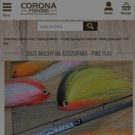
Konto
Koszyk
Menu
Jesteś tutaj:
>
>
>
>
Corona-Fishing
Katalog produktów
Przynęty Spinningowe Hand Made
Muchy Spinningowe
PIKE
FLAJ
DUŻE MUCHY NA SZCZUPAKA - PIKE FLAJ