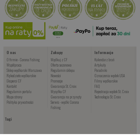
Kup teraz >
Kup teraz >
Kup teraz >
Buko
od 77.00 PLN
Kup teraz >
O nas
Zakupy
Informacje
O firmie - Corona Fishing
Wędkuj z CF
Kalendarz brań
Współpraca
Oferta sezonowa
Artykuły
Sklep wędkarski Warszawa
Regulamin sklepu
Poradniki
Rękodzieło wędkarskie
Nowości
Oznaczenia wędek USA
Eksperci CF
Promocje
Filmy wędkarskie
Kontakt
Gwarancja St. Croix
FAQ
Regulamin portalu
Wysyłka CF
Rejestracja wędek St. Croix
Mapa strony
Gwarancja na przynęty
Technologia St. Croix
Polityka prywatności
Serwis - wędki Corona
Fishing
Tagi