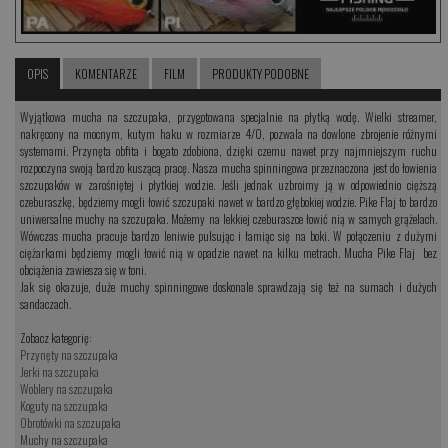
OPIS
KOMENTARZE
FILM
PRODUKTY PODOBNE
Wyjątkowa mucha na szczupaka, przygotowana specjalnie na płytką wodę. Wielki streamer,
nakręcony na mocnym, kutym haku w rozmiarze 4/0, pozwala na dowlone zbrojenie różnymi
systemami. Przynęta obfita i bogato zdobiona, dzięki czemu nawet przy najmniejszym ruchu
rozpoczyna swoją bardzo kuszącą pracę. Nasza mucha spinningowa przeznaczona jest do łowienia
szczupaków w zarośniętej i płytkiej wodzie. Jeśli jednak uzbroimy ją w odpowiednio cięższą
czeburaszkę, będziemy mogli łowić szczupaki nawet w bardzo głębokiej wodzie. Pike Flaj to bardzo
uniwersalne muchy na szczupaka. Możemy na lekkiej czeburaszce łowić nią w samych grążelach.
Wówczas mucha pracuje bardzo leniwie pulsując i łamiąc się na boki. W połączeniu z dużymi
ciężarkami będziemy mogli łowić nią w opadzie nawet na kilku metrach. Mucha Pike Flaj bez
obciążenia zawiesza się w toni.
Jak się okazuje, duże muchy spinningowe doskonale sprawdzają się też na sumach i dużych
sandaczach.
Zobacz kategorię:
Przynęty na szczupaka
Jerki na szczupaka
Woblery na szczupaka
Koguty na szczupaka
Obrotówki na szczupaka
Muchy na szczupaka