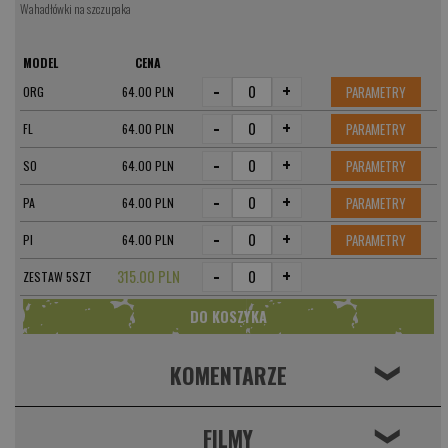
Wahadłówki na szczupaka
MODEL
CENA
-
+
PARAMETRY
ORG
64.00 PLN
-
+
PARAMETRY
FL
64.00 PLN
-
+
PARAMETRY
SO
64.00 PLN
-
+
PARAMETRY
PA
64.00 PLN
-
+
PARAMETRY
PI
64.00 PLN
-
+
315.00 PLN
ZESTAW 5SZT
KOMENTARZE
❮
FILMY
❮