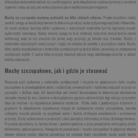
kilkanaście centymetrów jednak my zwykle sięgamy po te zdecydowanie większe rozmiary a wynika to
zapewne z mocy sprzętu jaki wykorzystywany jest w wędkarstwie spinningowym.
Muchy na szczupaka możemy podzielić na kilka różnych odmian.
Przede wszystkim należy
zwrócić uwagę na konstrukcje bowiem ta determinuje rodzaj wykorzystywanego wędziska i kołowrotka.
Im much większa, bardziej obfita i wykonana z naturalnych materiałów tym kij będziemy musieli
wykorzystać mocniejszy. Należy zwarcic uwagę na to że materiały naturalne zawsze bardzo mocno
wchłaniają wodę co ma znacznie dla samej wagi przynęty jej lotności oraz trwałości. Muchy z
materiałów naturalnych należy suszyć i nigdy nie wkładać do pudełka z przynętami mokre. Muchy
które zostały wyprodukowane z materiałów syntetycznych są bardzo lekkie i pozwalają na zastosowanie
najlżejszych wędek. O wadze takie przynęty decyduje jedynie waga dodatkowego ciężarka w postaci
choćby czeburaszki.
Muchy szczupakowe, jak i gdzie je stosować
Klasyczne czyli wykonane z materiałów syntetycznych i wiązane na pojedynczym haku muchy
szczupakowi to prawdopodobnie jedne z najbardziej uniwersalnych i najskuteczniejszych przynęt na
szczupaki z płytkiej wody. Ich konstrukcja jest niemal bezzaczepowa co determinuje redukowanie
zaczepów niemal do zera. Łowienie w bezwzględnym gąszczu właśnie dzięki tego rodzaju przynętom
staje się możliwe i co najciekawsze piekielnie skuteczne. Płytka woda z pojedynczymi trzcinami z
grążelami to zdecydowanie najciekawsze miejsca do zastosowania muchy szczupakowej. Leciutko
uzbrojona muszka pozwala na wyjątkowo wolne i bardzo atrakcyjne prowokowanie i animowanie
przynęty. Rzuty wykonywane w przesmyki i okna pomiędzy roślinnością to klucz do takiego łowienia.
Przynęcie pozwalamy na bardzo leniwe i powolne opadanie a samo prowadzenie realizujemy dzięki
delikatnemu podszarpywaniu. Nieregularne prowadzenie i muchy szczupakowi to połącznie idealne
bowiem właśnie muchy idealnie sprawdzają się najlepiej kiedy szczytówka naszej wędki będzie