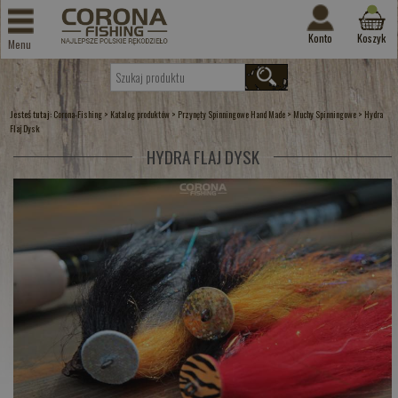
Konto
Koszyk
Menu
Jesteś tutaj:
>
>
>
>
Corona-Fishing
Katalog produktów
Przynęty Spinningowe Hand Made
Muchy Spinningowe
Hydra
Flaj Dysk
HYDRA FLAJ DYSK