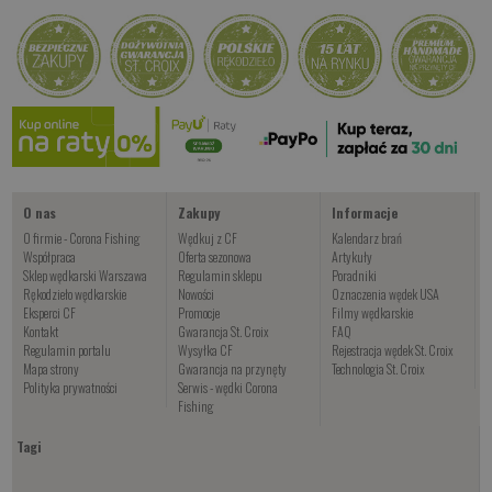
Kup teraz >
Kup teraz >
Kup teraz >
RUTTA
od 87.00 PLN
Kup teraz >
O nas
Zakupy
Informacje
O firmie - Corona Fishing
Wędkuj z CF
Kalendarz brań
Współpraca
Oferta sezonowa
Artykuły
Sklep wędkarski Warszawa
Regulamin sklepu
Poradniki
Rękodzieło wędkarskie
Nowości
Oznaczenia wędek USA
Eksperci CF
Promocje
Filmy wędkarskie
Kontakt
Gwarancja St. Croix
FAQ
Regulamin portalu
Wysyłka CF
Rejestracja wędek St. Croix
Mapa strony
Gwarancja na przynęty
Technologia St. Croix
Polityka prywatności
Serwis - wędki Corona
Fishing
Tagi