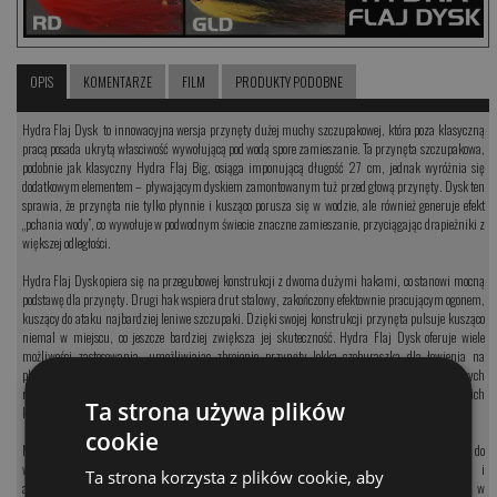
OPIS
KOMENTARZE
FILM
PRODUKTY PODOBNE
Hydra Flaj Dysk to innowacyjna wersja przynęty dużej muchy szczupakowej, która poza klasyczną
pracą posada ukrytą własciwość wywołującą pod wodą spore zamieszanie. Ta przynęta szczupakowa,
podobnie jak klasyczny Hydra Flaj Big, osiąga imponującą długość 27 cm, jednak wyróżnia się
dodatkowym elementem – pływającym dyskiem zamontowanym tuż przed głową przynęty. Dysk ten
sprawia, że przynęta nie tylko płynnie i kusząco porusza się w wodzie, ale również generuje efekt
„pchania wody”, co wywołuje w podwodnym świecie znaczne zamieszanie, przyciągając drapieżniki z
większej odległości.
Hydra Flaj Dysk opiera się na przegubowej konstrukcji z dwoma dużymi hakami, co stanowi mocną
podstawę dla przynęty. Drugi hak wspiera drut stalowy, zakończony efektownie pracującym ogonem,
kuszący do ataku najbardziej leniwe szczupaki. Dzięki swojej konstrukcji przynęta pulsuje kusząco
niemal w miejscu, co jeszcze bardziej zwiększa jej skuteczność. Hydra Flaj Dysk oferuje wiele
możliwości zastosowania, umożliwiając zbrojenie przynęty lekką czeburaszką dla łowienia na
płytkiej wodzie oraz obciążanie dla efektywnego połowu na głębszych wodach. Mimo imponujących
rozmiarów, przynęta zachowuje znikomą wagę własną, pozwalając na używanie lekkich i średnich
Ta strona używa plików
kijów szczupakowych, nie obciążając nadmiernie sprzętu.
cookie
Mucha Hydra Dysk to wyjątkowe rozwiązanie dla wędkarzy, którzy poszukują przynęty, zdolnej do
wabienia szczupaków w różnorodnych warunkach, z dodatkowym efektem wizualnym i
Ta strona korzysta z plików cookie, aby
akustycznym, co sprawia, że Hydra Flaj Dysk jest jednym z najbardziej skutecznych narzędzi w