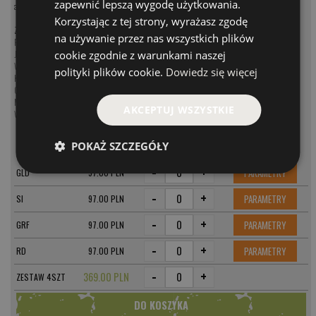
zapewnić lepszą wygodę użytkowania.
arsenale każdego miłośnika połowu szczupaków.
Korzystając z tej strony, wyrażasz zgodę
Zobacz kategorię:
na używanie przez nas wszystkich plików
Przynęty na szczupaka
cookie zgodnie z warunkami naszej
Jerki na szczupaka
Woblery na szczupaka
polityki plików cookie.
Dowiedz się więcej
Koguty na szczupaka
Obrotówki na szczupaka
Muchy na szczupaka
AKCEPTUJ WSZYSTKIE
Wahadłówki na szczupaka
POKAŻ SZCZEGÓŁY
MODEL
CENA
-
+
PARAMETRY
GLD
97.00 PLN
-
+
PARAMETRY
SI
97.00 PLN
-
+
PARAMETRY
GRF
97.00 PLN
-
+
PARAMETRY
RD
97.00 PLN
-
+
369.00 PLN
ZESTAW 4SZT