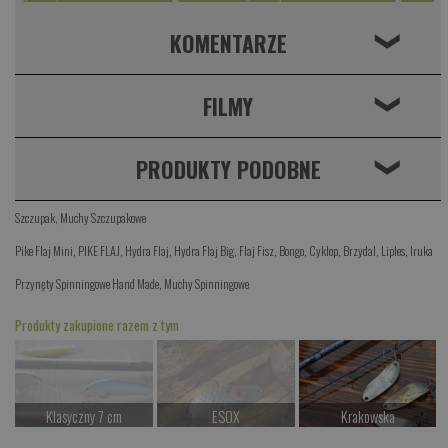
KOMENTARZE
❮
FILMY
❮
PRODUKTY PODOBNE
❮
Szczupak
,
Muchy Szczupakowe
Pike Flaj Mini
,
PIKE FLAJ
,
Hydra Flaj
,
Hydra Flaj Big
,
Flaj Fisz
,
Bongo
,
Cyklop
,
Brzydal
,
Liples
,
Iruka
Przynęty Spinningowe Hand Made
,
Muchy Spinningowe
Produkty zakupione razem z tym
Klasyczny 7 cm
ESOX
Krakowska
Czekamy na dostawę
Czekamy na dostawę
od 22.00 PLN