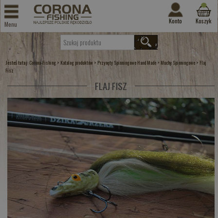
Konto
Koszyk
Menu
Jesteś tutaj:
>
>
>
>
Corona-Fishing
Katalog produktów
Przynęty Spinningowe Hand Made
Muchy Spinningowe
Flaj
Fisz
FLAJ FISZ