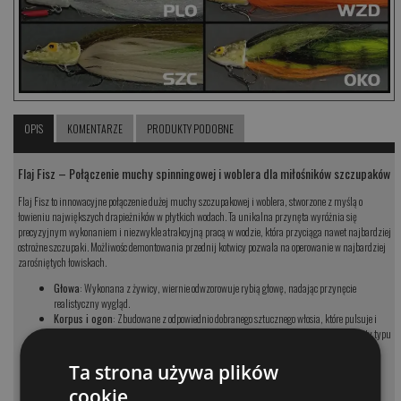
OPIS
KOMENTARZE
PRODUKTY PODOBNE
Flaj Fisz – Połączenie muchy spinningowej i woblera dla miłośników szczupaków
Flaj Fisz to innowacyjne połączenie dużej muchy szczupakowej i woblera, stworzone z myślą o
łowieniu największych drapieżników w płytkich wodach. Ta unikalna przynęta wyróżnia się
precyzyjnym wykonaniem i niezwykle atrakcyjną pracą w wodzie, która przyciąga nawet najbardziej
ostrożne szczupaki. Możliwośc demontowania przednij kotwicy pozwala na operowanie w najbardziej
zarośniętych łowiskach.
Głowa
: Wykonana z żywicy, wiernie odwzorowuje rybią głowę, nadając przynęcie
realistyczny wygląd.
Korpus i ogon
: Zbudowane z odpowiednio dobranego sztucznego włosia, które pulsuje i
faluje w wodzie podczas prowadzenia. Wielokolorowe włosie zdobią błyszczące elementy typu
„flash,” dodatkowo zwiększając atrakcyjność przynęty.
Hak i kotwica
: Wewnątrz korpusu ukryty jest solidny, duży hak, a na spodzie przynęty
Ta strona używa plików
zamocowana jest mocna kotwica, zapewniająca skuteczne zacięcie.
cookie