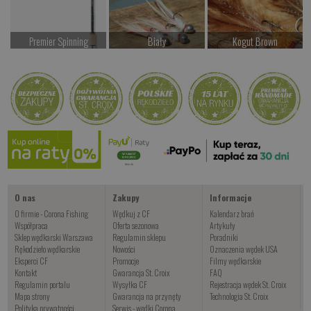
Premier Spinning
Biały
Kogut Brown
od 947.00 PLN
od 19.00 PLN
od 24.00 PLN
Kup teraz >
Kup teraz >
Kup teraz >
FOKA CF
od 34.00 PLN
Kup teraz >
O nas
Zakupy
Informacje
O firmie - Corona Fishing
Wędkuj z CF
Kalendarz brań
Współpraca
Oferta sezonowa
Artykuły
Sklep wędkarski Warszawa
Regulamin sklepu
Poradniki
Rękodzieło wędkarskie
Nowości
Oznaczenia wędek USA
Eksperci CF
Promocje
Filmy wędkarskie
Kontakt
Gwarancja St. Croix
FAQ
Regulamin portalu
Wysyłka CF
Rejestracja wędek St. Croix
Mapa strony
Gwarancja na przynęty
Technologia St. Croix
Polityka prywatności
Serwis - wędki Corona