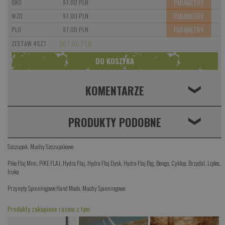
PARAMETRY
OKO
97.00 PLN
PARAMETRY
WZD
97.00 PLN
PARAMETRY
PLO
97.00 PLN
367.00 PLN
ZESTAW 4SZT
KOMENTARZE
❮
PRODUKTY PODOBNE
❮
Szczupak
,
Muchy Szczupakowe
Pike Flaj Mini
,
PIKE FLAJ
,
Hydra Flaj
,
Hydra Flaj Dysk
,
Hydra Flaj Big
,
Bongo
,
Cyklop
,
Brzydal
,
Liples
,
Iruka
Przynęty Spinningowe Hand Made
,
Muchy Spinningowe
Produkty zakupione razem z tym