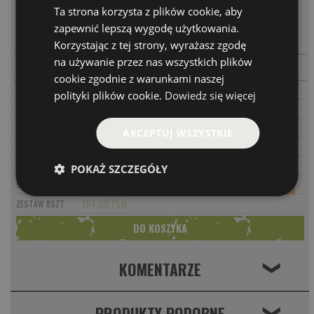
Ta strona korzysta z plików cookie, aby
MODEL
CENA
zapewnić lepszą wygodę użytkowania.
-
+
PARAMETRY
BR
24.00 PLN
Korzystając z tej strony, wyrażasz zgodę
na używanie przez nas wszystkich plików
-
+
PARAMETRY
ORG
24.00 PLN
cookie zgodnie z warunkami naszej
PARAMETRY
WH
24.00 PLN
polityki plików cookie.
Dowiedz się więcej
PARAMETRY
LM
24.00 PLN
PARAMETRY
BL
24.00 PLN
AKCEPTUJ WSZYSTKIE
PARAMETRY
OL
24.00 PLN
PARAMETRY
RD
24.00 PLN
POKAŻ SZCZEGÓŁY
PARAMETRY
GR
24.00 PLN
184.00 PLN
ZESTAW 8SZT
KOMENTARZE
❮
PRODUKTY PODOBNE
❮