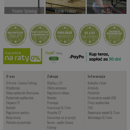
Premier Spinning
Kwiski Foxinus
JIG Śliz
od 947.00 PLN
od 47.00 PLN
od 14.00 PLN
Kup teraz >
Kup teraz >
Kup teraz >
JIG Zielony
od 14.00 PLN
Kup teraz >
O nas
Zakupy
Informacje
O firmie - Corona Fishing
Wędkuj z CF
Kalendarz brań
Współpraca
Oferta sezonowa
Artykuły
Sklep wędkarski Warszawa
Regulamin sklepu
Poradniki
Rękodzieło wędkarskie
Nowości
Oznaczenia wędek USA
Eksperci CF
Promocje
Filmy wędkarskie
Kontakt
Gwarancja St. Croix
FAQ
Regulamin portalu
Wysyłka CF
Rejestracja wędek St. Croix
Mapa strony
Gwarancja na przynęty
Technologia St. Croix
Polityka prywatności
Serwis - wędki Corona
Fishing