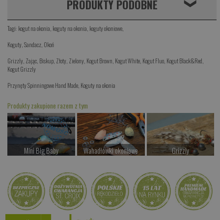
PRODUKTY PODOBNE
❮
Tagi:
kogut na okonia
,
koguty na okonia
,
koguty okoniowe
,
Koguty
,
Sandacz
,
Okoń
Grizzly
,
Zając
,
Biskup
,
Złoty
,
Zielony
,
Kogut Brown
,
Kogut White
,
Kogut Fluo
,
Kogut Black&Red
,
Kogut Grizzly
Przynęty Spinningowe Hand Made
,
Koguty na okonia
Produkty zakupione razem z tym
Mini Big Baby
Wahadłówki okoniowe
Grizzly
od 69.00 PLN
od 22.00 PLN
od 19.00 PLN
Kup teraz >
Kup teraz >
Kup teraz >
Biskup
od 19.00 PLN