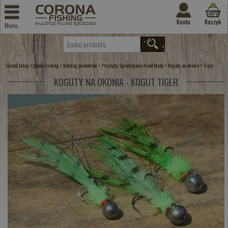
Konto
Koszyk
Menu
Jesteś tutaj:
>
>
>
>
Corona-Fishing
Katalog produktów
Przynęty Spinningowe Hand Made
Koguty na okonia
Tiger
KOGUTY NA OKONIA - KOGUT TIGER