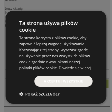
Zobacz kategorię:
Przynęty na sandacza
Jerki na sandacza
Woblery na sandacza
Ta strona używa plików
Koguty na sandacza
cookie
Ta strona korzysta z plików cookie, aby
MODEL
CENA
zapewnić lepszą wygodę użytkowania.
-
+
PARAMETRY
T6
19.00 PLN
Korzystając z tej strony, wyrażasz zgodę
-
+
PARAMETRY
na używanie przez nas wszystkich plików
T8
19.00 PLN
cookie zgodnie z warunkami naszej
-
+
PARAMETRY
T12
19.00 PLN
polityki plików cookie.
Dowiedz się więcej
-
+
54.00 PLN
ZESTAW 3 SZT
AKCEPTUJ WSZYSTKIE
POKAŻ SZCZEGÓŁY
KOMENTARZE
❮