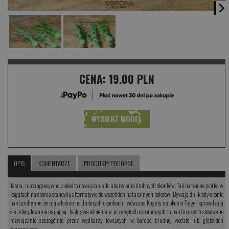
CENA:
19.00 PLN
WYBIERZ MODEL
OPIS
KOMENTARZE
PRODUKTY PODOBNE
Jasna, nieco agresywna zieleń to nawiązanie do ubarwienia drobnych okonków. Tak barwione piórka w
kogutach na okonia stanowią alternatywę do wszelkich naturalnych kolorów. Bywają dni kiedy okonie
bardzo chętnie żerują właśnie na drobnych okonkach i wówczas Koguty na okonia Tajger sprawdzają
się zdecydowanie najlepiej. Jaskrawe odcienie w przynętach oksoniowych to bardzo często stosowane
rozwiązanie szczególnie przez wędkarzy łowiących w bardzo brudnej wodzie lub głębokich
żwirowniach.