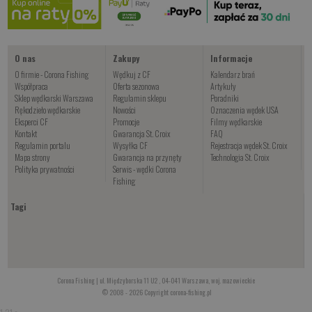
Kup teraz >
O nas
Zakupy
Informacje
O firmie - Corona Fishing
Wędkuj z CF
Kalendarz brań
Współpraca
Oferta sezonowa
Artykuły
Sklep wędkarski Warszawa
Regulamin sklepu
Poradniki
Rękodzieło wędkarskie
Nowości
Oznaczenia wędek USA
Eksperci CF
Promocje
Filmy wędkarskie
Kontakt
Gwarancja St. Croix
FAQ
Regulamin portalu
Wysyłka CF
Rejestracja wędek St. Croix
Mapa strony
Gwarancja na przynęty
Technologia St. Croix
Polityka prywatności
Serwis - wędki Corona
Fishing
Tagi
Corona Fishing | ul. Międzyborska 11 U2 , 04-041 Warszawa, woj. mazowieckie
© 2008 - 2026 Copyright corona-fishing.pl