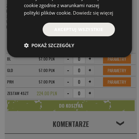
cookie zgodnie z warunkami naszej
Zobacz kategorię:
Przynęty na sandacza
polityki plików cookie.
Dowiedz się więcej
Jerki na sandacza
Woblery na sandacza
Koguty na sandacza
AKCEPTUJ WSZYSTKIE
MODEL
CENA
POKAŻ SZCZEGÓŁY
-
+
PARAMETRY
GRF
57.00 PLN
-
+
PARAMETRY
BL
57.00 PLN
-
+
PARAMETRY
GLD
57.00 PLN
-
+
PARAMETRY
PRH
57.00 PLN
-
+
224.00 PLN
ZESTAW 4SZT
KOMENTARZE
❮