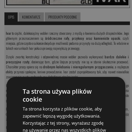
OPIS
KOMENTARZE
PRODUKTY PODOBNE
Ivar
to ciężki, dalekosiężny wobler rzeczny stworzony z myślą o łowieniu dużych drapieżników. Jego
głównym przeznaczeniem są
śródrzeczne rafy, przykosy oraz kamieniste opaski
, czyli
miejsca, gdzie często o sukcesie decyduje możliwość podania przynęty na dużą odległość. To właśnie w
takich warunkach Ivar pokazuje swoją największą przewagę.
Dzięki zwartej konstrukcji i odpowiedniej masie wobler pozwala wykonywać
bardzo dalekie i
precyzyjne rzuty
, docierając tam, gdzie lżejsze przynęty nie są w stanie skutecznie pracować.
Charakter pracy opiera się na
drobnym kolebaniu i nieregularnym przygaszaniu
, a najlepsze
efekty przynosi spokojne, leniwe prowadzenie. Ivar został zaprojektowany tak, aby nawet niewielkie
zawirowania nurtu nadawały mu dodatkowej atrakcyjności.
Choć jest klasycznym woblerem sandaczowym na rzekę, od lat z powodzeniem wykorzystujemy go
Ta strona używa plików
również do łowienia
szczupaków na płytkiej wodzie
. Szczególnie dobrze sprawdza się na
łowiskach o głębokości od około 1 do 3 metrów, gdzie prowadzenie z dłuższymi pauzami często
cookie
prowokuje największe ryby do ataku.
Ta strona korzysta z plików cookie, aby
Ivar jest woblerem pływającym, dzięki czemu można pozwolić mu pracować daleko z nurtem,
dokładnie obławiając rozległe rzeczne miejscówki. To przynęta dla wędkarzy, którzy potrzebują
zapewnić lepszą wygodę użytkowania.
zasięgu, kontroli i skuteczności podczas łowienia dużych drapieżników.
Korzystając z tej strony, wyrażasz zgodę
Głębokość pracy około metra. Wobler uzbrojony w kotwice BKK #4.
na używanie przez nas wszystkich plików