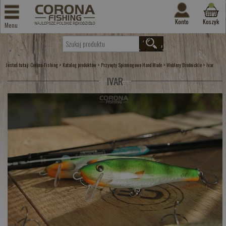
Konto
Koszyk
Menu
Jesteś tutaj:
>
>
>
>
Corona-Fishing
Katalog produktów
Przynęty Spinningowe Hand Made
Woblery Brodnickie
Ivar
IVAR