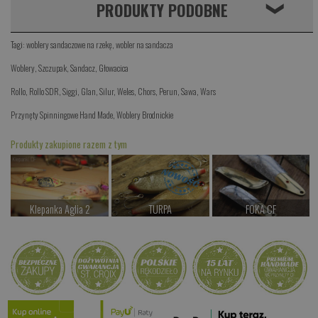
PRODUKTY PODOBNE
❮
Tagi:
woblery sandaczowe na rzekę
,
wobler na sandacza
Woblery
,
Szczupak
,
Sandacz
,
Głowacica
Rollo
,
Rollo SDR
,
Siggi
,
Glan
,
Silur
,
Weles
,
Chors
,
Perun
,
Sawa
,
Wars
Przynęty Spinningowe Hand Made
,
Woblery Brodnickie
Produkty zakupione razem z tym
Klepanka Aglia 2
TURPA
FOKA CF
od 28.00 PLN
od 97.00 PLN
od 34.00 PLN
Kup teraz >
Kup teraz >
Kup teraz >
Vetra
od 87.00 PLN