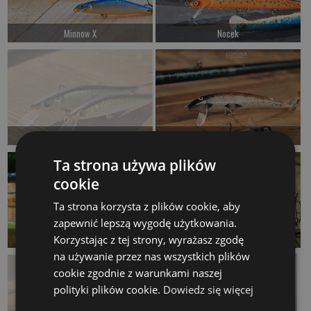
Minnow X
Nocek
od 72.00 PLN
od 67.00 PLN
Kup teraz >
Kup teraz >
Panic Z
Parma
Czekamy na dostawę
od 57.00 PLN
Ta strona używa plików
cookie
Kup teraz >
Kup teraz >
Ta strona korzysta z plików cookie, aby
zapewnić lepszą wygodę użytkowania.
Rollo
Rollo SDR
Korzystając z tej strony, wyrażasz zgodę
na używanie przez nas wszystkich plików
od 54.00 PLN
od 47.00 PLN
cookie zgodnie z warunkami naszej
Kup teraz >
Kup teraz >
polityki plików cookie.
Dowiedz się więcej