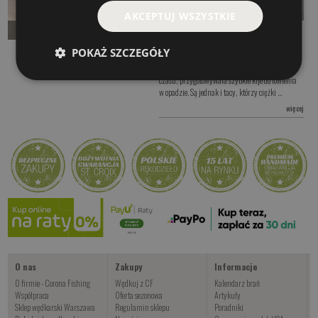
AKCEPTUJ WSZYSTKIE
Zander X
Sandacz z płytkiej wody
Czerwiec to bardzo charakterystyczny czas dla
Czekamy na dostawę
POKAŻ SZCZEGÓŁY
tych wędkarzy, którzy polują na sandacze.
Zdecydowana większość z nas, od dłuższego już
Kup teraz >
czasu, przygotowywała szybkie kije do łowienia
w opadzie. Są jednak i tacy, którzy ciężki ...
więcej
O nas
Zakupy
Informacje
O firmie - Corona Fishing
Wędkuj z CF
Kalendarz brań
Współpraca
Oferta sezonowa
Artykuły
Sklep wędkarski Warszawa
Regulamin sklepu
Poradniki