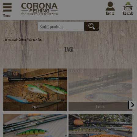
Konto
Koszyk
Menu
Jesteś tutaj:
>
Corona-Fishing
Tagi
TAGI
Ivar
Lucio
od 57.00 PLN
Czekamy na dostawę
Kup teraz >
Kup teraz >