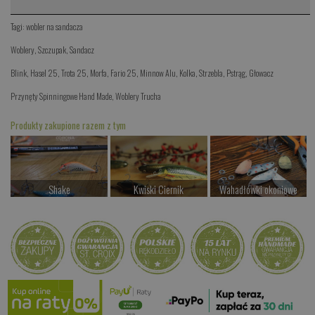
Tagi:
wobler na sandacza
Woblery
,
Szczupak
,
Sandacz
Blink
,
Hasel 25
,
Trota 25
,
Morfa
,
Fario 25
,
Minnow Alu
,
Kolka
,
Strzebla
,
Pstrąg
,
Głowacz
Przynęty Spinningowe Hand Made
,
Woblery Trucha
Produkty zakupione razem z tym
Shake
Kwiski Ciernik
Wahadłówki okoniowe
od 77.00 PLN
od 42.00 PLN
od 22.00 PLN
Kup teraz >
Kup teraz >
Kup teraz >
Kwiski Kasper
od 42.00 PLN
Kup teraz >