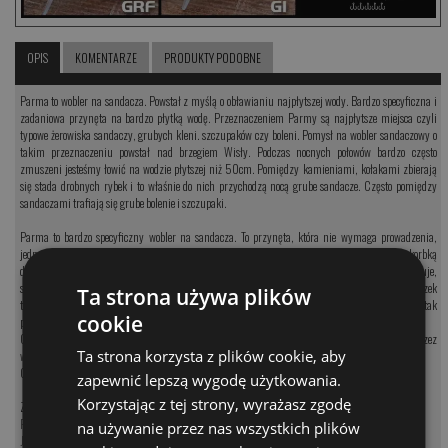
OPIS
KOMENTARZE
PRODUKTY PODOBNE
Parma to wobler na sandacza. Powstał z myślą o obławianiu najpłytszej wody. Bardzo specyficzna i
zadaniowa przynęta na bardzo płytką wodę. Przeznaczeniem Parmy są najpłytsze miejsca czyli
typowe żerowiska sandaczy, grubych kleni. szczupaków czy boleni. Pomysł na wobler sandaczowy o
takim przeznaczeniu powstał nad brzegiem Wisły. Podczas nocnych połowów bardzo często
zmuszeni jesteśmy łowić na wodzie płytszej niż 50cm. Pomiędzy kamieniami, kołakami zbierają
się stada drobnych rybek i to właśnie do nich przychodzą nocą grube sandacze. Często pomiędzy
sandaczami trafiają się grube bolenie i szczupaki.
Parma to bardzo specyficzny wobler na sandacza. To przynęta, która nie wymaga prowadzenia,
jednostajnego zwijania. Sposób łowienia jest bardzo prosty. My prowadzimy go zwijając korbką
dosłownie dwa lub trzy obroty. Łowimy na wodzie do maksymalnie metra. Wobler leniwie jerkuje,
skacze do boków i w ten sposób imituje konającą rybę. Często skuteczne jest prowadzenie w poprzek
Ta strona używa plików
tego typu miejsc. Wówczas wobler pracuje na dołowienie kilkunastu centymetrach. Na tak
cookie
prowadzona przynętę brania są najbardziej widowiskowe. Polecamy na płytkie kamieniska.
Charakter pracy oraz sposób malowania decyduje o ogromnej uniwersalności tego woblera. Przez
Ta strona korzysta z plików cookie, aby
wędkarzy znad Wisły wykorzystywany jest do łowienia sandaczy, szczupaków, oraz boleni.
Głębokość prowadzenia maksymalnie 50-70 cm. Wobler uzbrojony jest w kotwice BKK nr 8.
zapewnić lepszą wygodę użytkowania.
Korzystając z tej strony, wyrażasz zgodę
Zobacz kategorię:
Przynęty na sandacza
na używanie przez nas wszystkich plików
Jerki na sandacza