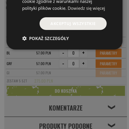
cookie zgodnie z warunkami naszej
Woblery na sandacza
Koguty na sandacza
polityki plików cookie.
Dowiedz się więcej
MODEL
CENA
AKCEPTUJ WSZYSTKIE
-
+
PARAMETRY
OL
57.00 PLN
POKAŻ SZCZEGÓŁY
-
+
PARAMETRY
SI
57.00 PLN
-
+
PARAMETRY
BL
57.00 PLN
-
+
PARAMETRY
GRF
57.00 PLN
PARAMETRY
GI
57.00 PLN
275.00 PLN
ZESTAW 5 SZT
KOMENTARZE
❮
PRODUKTY PODOBNE
❮