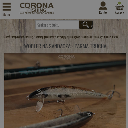
Konto
Koszyk
Menu
Jesteś tutaj:
>
>
>
>
Corona-Fishing
Katalog produktów
Przynęty Spinningowe Hand Made
Woblery Trucha
Parma
WOBLER NA SANDACZA - PARMA TRUCHA