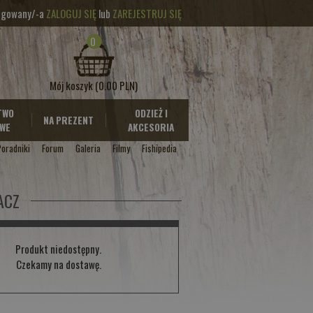
logowany/-a
ZALOGUJ SIĘ
lub
ZAREJESTRUJ SIĘ
0
Mój koszyk
(0.00 PLN)
TWO
ODZIEŻ I
NA PREZENT
WE
AKCESORIA
Poradniki
Forum
Galeria
Filmy
Fishipedia
ACZ
Produkt niedostępny.
Czekamy na dostawę.