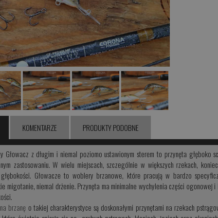
KOMENTARZE
PRODUKTY PODOBNE
y Głowacz z długim i niemal poziomo ustawionym sterem to przynęta głęboko sc
lnym zastosowaniu. W wielu miejscach, szczególnie w większych rzekach, koniec
 głębokości. Głowacze to woblery brzanowe, które pracują w bardzo specyficz
kie migotanie, niemal drżenie. Przynęta ma minimalne wychylenia części ogonowej 
ości.
na brzanę
o takiej charakterystyce są doskonałymi przynętami na rzekach pstrągow