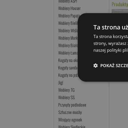
Woblery ASPI
Produkty
Woblery Hauser
Woblery Papaja
Woblery Bielik
Ta strona u
Woblery Wiślak
Ta strona korzyst
K
Woblery Murky Baits
strony, wyrażasz
Cze
Woblery Białostockie
naszej polityki p
Woblery Łamane
Koguty na okonia
POKAŻ SZCZ
Koguty sandaczowe
Koguty na pstrąga
Jigi
Woblery TG
Woblery SS
Przynęty podlodowe
Sztuczne muchy
Wirujący ogonek
Woblery Siedleckie