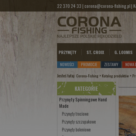
22 370 24 33
|
corona@corona-fishing.pl
|
K
PRZYNĘTY
ST. CROIX
G. LOOMIS
NOWOŚCI
PROMOCJE
ZESTAWY
NOWA 
Jesteś tutaj:
>
>
Corona-Fishing
Katalog produktów
Pr
KATEGORIE
Przynęty Spinningowe Hand
Made
Przynęty trociowe
Przynęty szczupakowe
Przynęty boleniowe