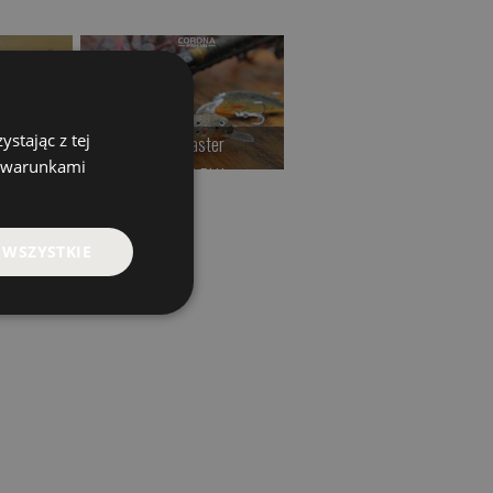
stając z tej
nik
Kwiski Raster
Kwiskie Gobio
z warunkami
LN
od 42.00 PLN
od 44.00 PLN
>
Kup teraz >
Kup teraz >
 WSZYSTKIE