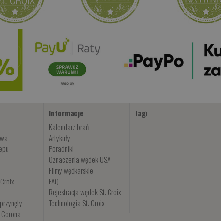
Informacje
Tagi
Kalendarz brań
owa
Artykuły
lepu
Poradniki
Oznaczenia wędek USA
Filmy wędkarskie
 Croix
FAQ
Rejestracja wędek St. Croix
przynęty
Technologia St. Croix
i Corona