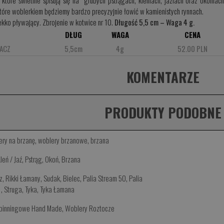
, które świetnie spisują się na grubych pstrągach, kleniach, jaziach oraz okoni
które woblerkiem będziemy bardzo precyzyjnie łowić w kamienistych rynnach.
ekko pływający. Zbrojenie w kotwice nr 10.
Długość 5,5 cm – Waga 4 g.
DŁUG
WAGA
CENA
ACZ
5,5cm
4g
52.00 PLN
KOMENTARZE
PRODUKTY PODOBNE
ery na brzanę
,
woblery brzanowe
,
brzana
leń / Jaź
,
Pstrąg
,
Okoń
,
Brzana
iz
,
Rikki Łamany
,
Sudak
,
Bielec
,
Palia Stream 50
,
Palia
0
,
Struga
,
Tyka
,
Tyka Łamana
Spinningowe Hand Made
,
Woblery Roztocze