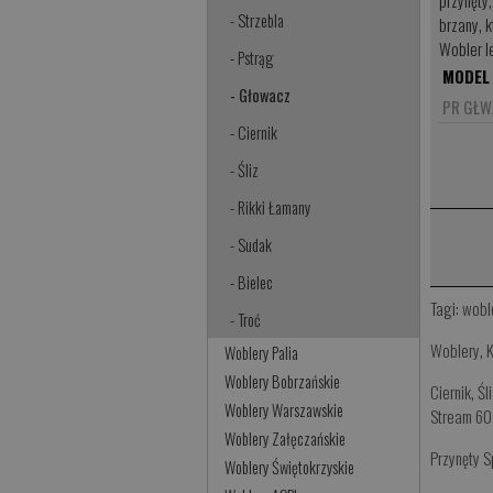
przynęty
- Strzebla
brzany, 
Wobler l
- Pstrąg
MODEL
- Głowacz
PR GŁW
- Ciernik
- Śliz
- Rikki Łamany
- Sudak
- Bielec
Tagi:
wobl
- Troć
Woblery
,
K
Woblery Palia
Woblery Bobrzańskie
Ciernik
,
Śl
Woblery Warszawskie
Stream 6
Woblery Załęczańskie
Przynęty 
Woblery Świętokrzyskie