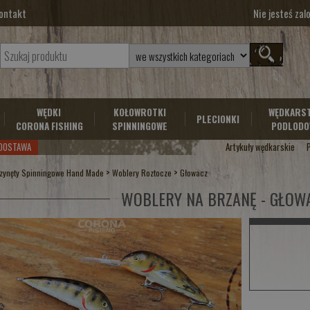
ontakt
Nie jesteś za
WĘDKI
KOŁOWROTKI
WĘDKARS
PLECIONKI
CORONA FISHING
SPINNINGOWE
PODLODO
DOSTAWA
Artykuły wędkarskie
>
>
zynęty Spinningowe Hand Made
Woblery Roztocze
Głowacz
WOBLERY NA BRZANĘ - GŁOW