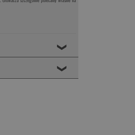
ach. Głowacza szczególnie polecamy właśnie na
❮
❮