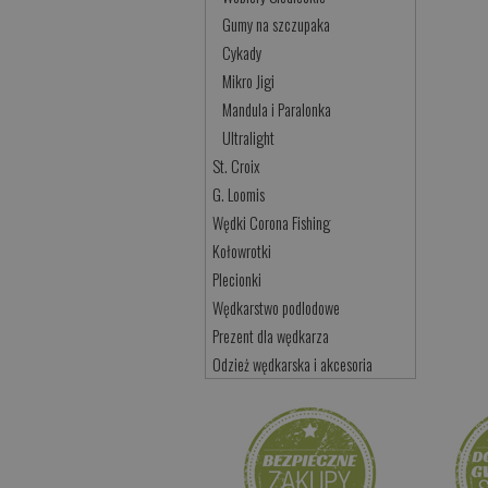
Gumy na szczupaka
Cykady
Mikro Jigi
Mandula i Paralonka
Ultralight
St. Croix
G. Loomis
Wędki Corona Fishing
Kołowrotki
Plecionki
Wędkarstwo podlodowe
Prezent dla wędkarza
Odzież wędkarska i akcesoria