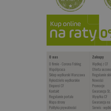
O nas
Zakupy
O firmie - Corona Fishing
Wędkuj z CF
Współpraca
Oferta sezon
Sklep wędkarski Warszawa
Regulamin sk
Rękodzieło wędkarskie
Nowości
Eksperci CF
Promocje
Kontakt
Gwarancja St.
Regulamin portalu
Wysyłka CF
Mapa strony
Gwarancja na 
Polityka prywatności
Serwis - wędk