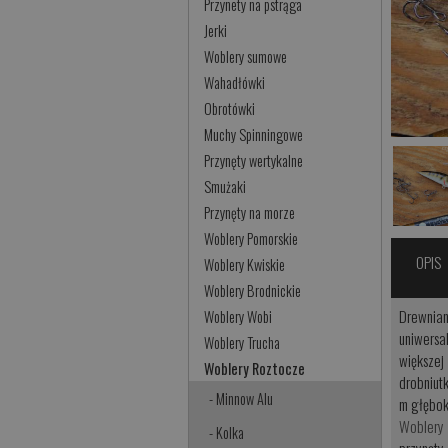
Przynety na pstrąga
Jerki
Woblery sumowe
Wahadłówki
Obrotówki
Muchy Spinningowe
Przynęty wertykalne
Smużaki
Przynęty na morze
Woblery Pomorskie
OPIS
Woblery Kwiskie
Woblery Brodnickie
Drewnian
Woblery Wobi
uniwersa
Woblery Trucha
większej
Woblery Roztocze
drobniut
- Minnow Alu
m głębok
Woblery 
- Kolka