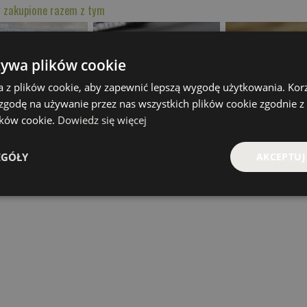
 zakupione razem z tym
żywa plików cookie
a z plików cookie, aby zapewnić lepszą wygodę użytkowania. Korzy
lasyczny 5 cm
MIGDAŁ 50
Kwiski Cier
 zgodę na używanie przez nas wszystkich plików cookie zgodnie 
kamy na dostawę
od 39.00 PLN
od 42.00 P
lików cookie.
Dowiedz się więcej
Kup teraz >
Kup teraz >
Kup teraz 
EGÓŁY
AKCEPTUJ