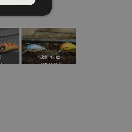
0
Kwiski mikrus
Kwiski Ciernik
LN
od 37.00 PLN
od 42.00 PLN
>
Kup teraz >
Kup teraz >