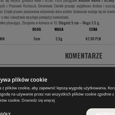
ać się możesz grubych kleni i brzan. Poza pstrągami
właśnie klenie i brzan
ych z Pracowni Roztocze. Drewniany Ciernik pracuje wyjątkowo drobno i oszcz
ci. Dzięki prawie pionowemu ustawieniu steru wobler doskonale nadaje się do łowie
r o dno i nieustanie myszkuje pomiędzy kamieniami.
ekko pływający. Zbrojenie w kotwice nr 10.
Długość 5 cm – Waga 3,5 g.
DŁUG
WAGA
CENA
NIK
5cm
3,5g
42.00 PLN
KOMENTARZE
PRODUKTY PODOBNE
żywa plików cookie
er pstrągowy
,
wobler na pstrąga
,
woblery na pstrąga
,
ciernik
a z plików cookie, aby zapewnić lepszą wygodę użytkowania. Korzy
 zgodę na używanie przez nas wszystkich plików cookie zgodnie 
leń / Jaź
,
Pstrąg
,
Okoń
,
Brzana
lików cookie.
Dowiedz się więcej
 Łamany
,
Sudak
,
Bielec
,
Troć
,
Palia Stream 50
,
Palia Stream
a
,
Tyka
,
Tyka Łamana
EGÓŁY
AKCEPTUJ