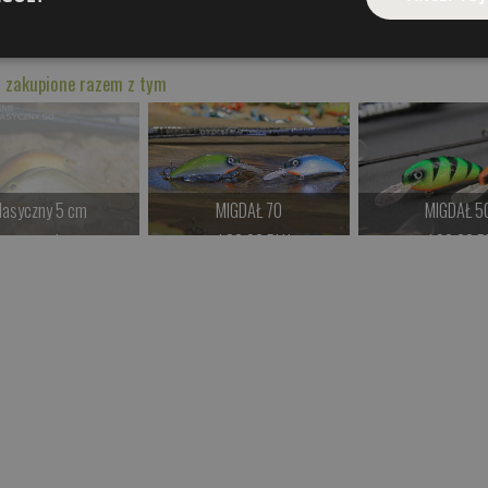
Spinningowe Hand Made
,
Woblery Roztocze
 zakupione razem z tym
lasyczny 5 cm
MIGDAŁ 70
MIGDAŁ 5
kamy na dostawę
od 38.00 PLN
od 39.00 P
Kup teraz >
Kup teraz >
Kup teraz 