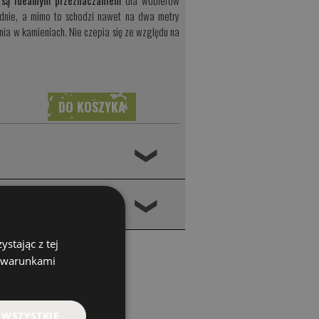
y są idealnym przeznaczaniem
dla woblerów
ędnie, a mimo to schodzi nawet na dwa metry
nia w kamieniach. Nie czepia się ze względu na
❮
❮
stając z tej
z warunkami
 WSZYSTKIE