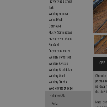
Przynety na pstrąga
Jerki
Woblery sumowe
Wahadłówki
Obrotówki
Muchy Spinningowe
Przynęty wertykalne
Smużaki
Przynęty na morze
Woblery Pomorskie
OPIS
Woblery Kwiskie
Woblery Brodnickie
Głęboko 
Woblery Wobi
pstrągow
Woblery Trucha
na dwa m
Woblery Roztocze
drapieżn
- Minnow Alu
Nasz dre
- Kolka