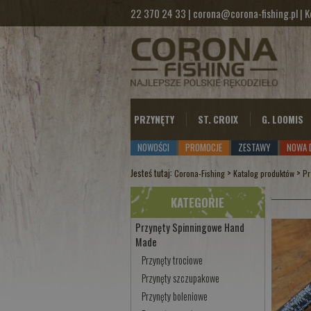
22 370 24 33
|
corona@corona-fishing.pl
|
K
PRZYNĘTY
ST. CROIX
G. LOOMIS
NOWOŚCI
PROMOCJE
ZESTAWY
NOWA 
Jesteś tutaj:
>
>
Corona-Fishing
Katalog produktów
Pr
KATEGORIE
Przynęty Spinningowe Hand
Made
Przynęty trociowe
Przynęty szczupakowe
Przynęty boleniowe