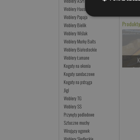
Woblery ASPI
Woblery Hauser
Przynęty 
Woblery Papaja
Produkty
Woblery Bielik
Woblery Wiślak
Woblery Murky Baits
Woblery Białostockie
Woblery Łamane
K
Koguty na okonia
Cze
Koguty sandaczowe
Koguty na pstrąga
Jigi
Woblery TG
Woblery SS
Przynęty podlodowe
Sztuczne muchy
Wirujący ogonek
Woblery Siedleckie