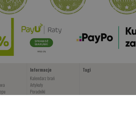
Informacje
Tagi
Kalendarz brań
owa
Artykuły
lepu
Poradniki
Oznaczenia wędek USA
Filmy wędkarskie
 Croix
FAQ
Rejestracja wędek St. Croix
przynęty
Technologia St. Croix
i Corona