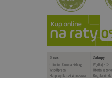
O nas
Zakupy
O firmie - Corona Fishing
Wędkuj z CF
Współpraca
Oferta sezon
Sklep wędkarski Warszawa
Regulamin sk
Rękodzieło wędkarskie
Nowości
Eksperci CF
Promocje
Kontakt
Gwarancja St.
Regulamin portalu
Wysyłka CF
Mapa strony
Gwarancja na 
Polityka prywatności
Serwis - wędk