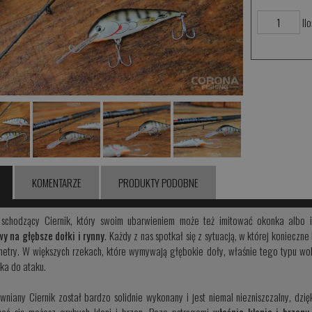
Ilo
KOMENTARZE
PRODUKTY PODOBNE
schodzący Ciernik, który swoim ubarwieniem może też imitować okonka albo i
y na głębsze dołki i rynny
. Każdy z nas spotkał się z sytuacją, w której koniecz
etry. W większych rzekach, które wymywają głębokie doły, właśnie tego typu wob
ika do ataku.
wniany Ciernik został bardzo solidnie wykonany i jest niemal niezniszczalny, dz