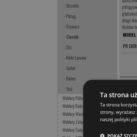
spodziew
- Strzebla
pstrągow
głębokoś
- Pstrąg
długi ste
- Głowacz
Wobler l
MODEL
- Ciernik
PR CIER
- Śliz
- Rikki Łamany
- Sudak
- Bielec
- Troć
Ta strona u
Woblery Palia
Tagi:
wobl
Ta strona korzyst
Woblery Bobrzańskie
strony, wyrażasz
Woblery Warszawskie
Woblery
,
K
naszej polityki p
Woblery Załęczańskie
Śliz
,
Rikki
Woblery Świętokrzyskie
60
,
Strug
POKAŻ SZCZ