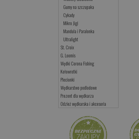
Gumy na szczupaka
Cykady
Mikro Jigi
Mandula i Paralonka
Ultralight
St. Croix
G. Loomis
Wędki Corona Fishing
Kołowrotki
Plecionki
Wędkarstwo podlodowe
Prezent dla wędkarza
Odzież wędkarska i akcesoria