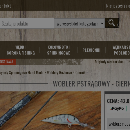
ontakt
Nie jesteś za
WĘDKI
KOŁOWROTKI
WĘDKARS
PLECIONKI
CORONA FISHING
SPINNINGOWE
PODLODO
DOSTAWA
Artykuły wędkarskie
>
>
zynęty Spinningowe Hand Made
Woblery Roztocze
Ciernik
WOBLER PSTRĄGOWY - CIERN
CENA:
42.0