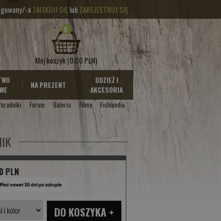
logowany/-a
ZALOGUJ SIĘ
lub
ZAREJESTRUJ SIĘ
0
Mój koszyk
(0.00 PLN)
TWO
ODZIEŻ I
NA PREZENT
WE
AKCESORIA
Poradniki
Forum
Galeria
Filmy
Fishipedia
IK
0 PLN