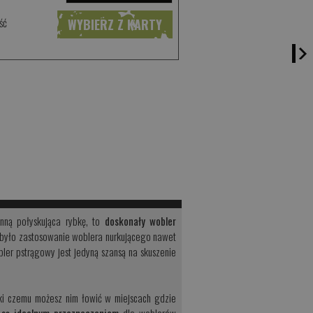
ść
WYBIERZ Z KARTY
nną połyskująca rybkę, to
doskonały wobler
ne było zastosowanie woblera nurkującego nawet
ler pstrągowy jest jedyną szansą na skuszenie
ięki czemu możesz nim łowić w miejscach gdzie