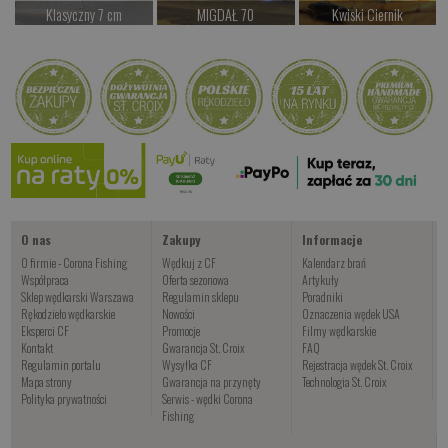
Klasyczny 7 cm
MIGDAŁ 70
Kwiski Ciernik
Czekamy na dostawę
od 38.00 PLN
od 42.00 PLN
Kup teraz >
Kup teraz >
Kup teraz >
Kwiski Foxinus
od 47.00 PLN
Kup teraz >
O nas
Zakupy
Informacje
O firmie - Corona Fishing
Wędkuj z CF
Kalendarz brań
Współpraca
Oferta sezonowa
Artykuły
Sklep wędkarski Warszawa
Regulamin sklepu
Poradniki
Rękodzieło wędkarskie
Nowości
Oznaczenia wędek USA
Eksperci CF
Promocje
Filmy wędkarskie
Kontakt
Gwarancja St. Croix
FAQ
Regulamin portalu
Wysyłka CF
Rejestracja wędek St. Croix
Mapa strony
Gwarancja na przynęty
Technologia St. Croix
Polityka prywatności
Serwis - wędki Corona
Fishing