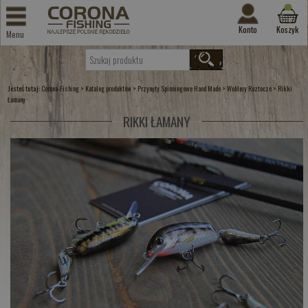
Konto
Koszyk
Menu
Jesteś tutaj:
>
>
>
>
Corona-Fishing
Katalog produktów
Przynęty Spinningowe Hand Made
Woblery Roztocze
Rikki
Łamany
RIKKI ŁAMANY