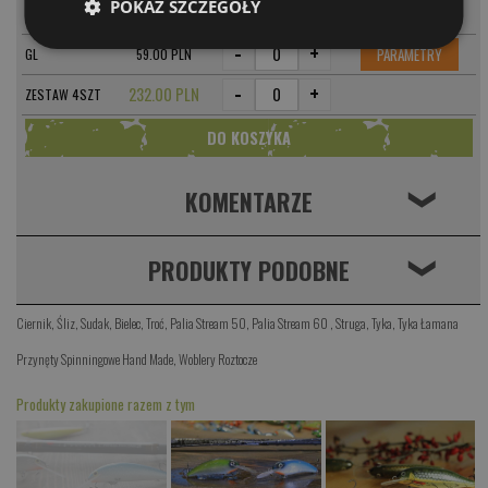
POKAŻ SZCZEGÓŁY
-
+
PARAMETRY
STR
59.00 PLN
-
+
PARAMETRY
GL
59.00 PLN
-
+
232.00 PLN
ZESTAW 4SZT
KOMENTARZE
❮
PRODUKTY PODOBNE
❮
Ciernik
,
Śliz
,
Sudak
,
Bielec
,
Troć
,
Palia Stream 50
,
Palia Stream 60
,
Struga
,
Tyka
,
Tyka Łamana
Przynęty Spinningowe Hand Made
,
Woblery Roztocze
Produkty zakupione razem z tym