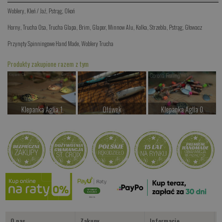
Woblery
,
Kleń / Jaź
,
Pstrąg
,
Okoń
Horny
,
Trucha Osa
,
Trucha Glapa
,
Brim
,
Glapor
,
Minnow Alu
,
Kolka
,
Strzebla
,
Pstrąg
,
Głowacz
Przynęty Spinningowe Hand Made
,
Woblery Trucha
Produkty zakupione razem z tym
Klepanka Aglia 1
Ołówek
Klepanka Aglia 0
od 26.00 PLN
od 67.00 PLN
od 26.00 PLN
Kup teraz >
Kup teraz >
Kup teraz >
Klepanka Aglia 00
od 26.00 PLN
Kup teraz >
O nas
Zakupy
Informacje