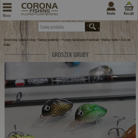
Konto
Koszyk
Menu
Jesteś tutaj:
>
>
>
>
Corona-Fishing
Katalog produktów
Przynęty Spinningowe Hand Made
Woblery Trucha
Groszek
Gruby
GROSZEK GRUBY