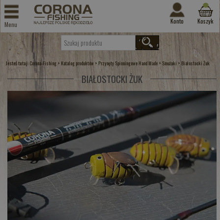
Konto
Koszyk
Menu
Jesteś tutaj:
>
>
>
>
Corona-Fishing
Katalog produktów
Przynęty Spinningowe Hand Made
Smużaki
Białostocki Żuk
BIAŁOSTOCKI ŻUK