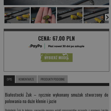
CENA:
67.00 PLN
WYBIERZ MODEL
OPIS
KOMENTARZE
PRODUKTY PODOBNE
Białostocki Żuk – ręcznie wykonany smużak stworzony do
polowania na duże klenie i jazie
Białostocki Żuk to kolejna, niezwykle ceniona wśród spinningistów przynęta z pracowni Leszka