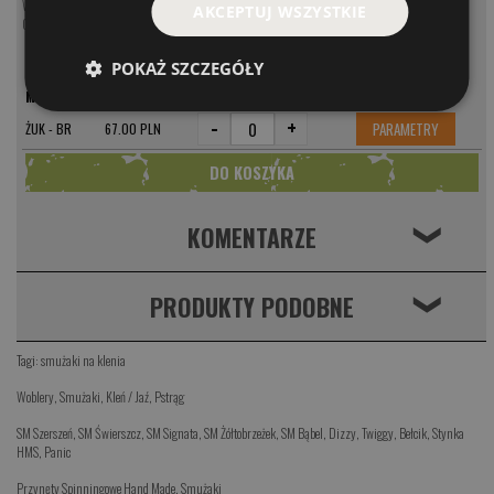
Woblery na klenia i jazia
AKCEPTUJ WSZYSTKIE
Obrotówki na klenia i jazia
POKAŻ SZCZEGÓŁY
MODEL
CENA
-
+
PARAMETRY
ŻUK - BR
67.00 PLN
KOMENTARZE
❮
PRODUKTY PODOBNE
❮
Tagi:
smużaki na klenia
Woblery
,
Smużaki
,
Kleń / Jaź
,
Pstrąg
SM Szerszeń
,
SM Świerszcz
,
SM Signata
,
SM Żółtobrzeżek
,
SM Bąbel
,
Dizzy
,
Twiggy
,
Bełcik
,
Stynka
HMS
,
Panic
Przynęty Spinningowe Hand Made
,
Smużaki