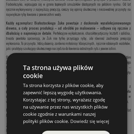
Fiabiańczyka, wpisująca się w grono topowych smużaków dostępnych na polskim rynku. Od lat
ręcznie wykonywany z najwyższą precyzją, cieszy się opinią skutecznej i niezawodnej przynęty na
największe ryby łowione z powierzchni wody.
Każdy egzemplarz Białostockiego Żuka powstaje z doskonale wyselekcjonowanego
drewna, a cały proces produkcji – od obróbki po malowanie – odbywa się ręcznie z
dbałością o najmniejsze detale
. Perfekcyjne wykończenie, charakterystyczny kształt i solidna,
trwała powłoka sprawiają, że Żuk nie tylko przyciąga ryby, ale również zachwyca precyzją
wykonania. To przynęta, którą docenią zarówno miłośnicy klasycznych, ręcznie robionych wabików,
jak i praktycy szukający skutecznego narzędzia do łowienia ostrożnych ryb z powierzchni.
Białostocki Żuk to większy smużak zaprojektowany z myślą o łowieniu dużych kleni i jazi, które
żerują na owadach spadających na lustro wody. Tym, co wyróżnia Żuka na tle innych przynęt tego
Ta strona używa plików
typu, jest odpowiednio dobrana waga, pozwalająca na osiąganie znacznie dalszych rzutów –
kluczowych przy obławianiu wymagających miejscówek, gdzie ostrożne ryby podchodzą do przynęty
cookie
z dużym dystansem.
Ta strona korzysta z plików cookie, aby
Wyjątkowa praca Żuka wiernie imituje naturalne owady, co w połączeniu z
perfekcyjnym wyważeniem i nienagannym prowadzeniem sprawia, że przynęta ta działa
zapewnić lepszą wygodę użytkowania.
skutecznie nawet w najtrudniejszych warunkach.
Każdy Białostocki Żuk zbrojony jest w
Korzystając z tej strony, wyrażasz zgodę
wysokiej klasy kotwice Sasame w rozmiarze #8, zapewniające pewne zacięcie i bezpieczeństwo holu.
na używanie przez nas wszystkich plików
Białostocki Żuk to klasyka polskiego rękodzieła wędkarskiego – przynęta, która nie zawodzi i od lat
cookie zgodnie z warunkami naszej
budzi uznanie wśród najlepszych łowców kleni i jazi w Polsce.
polityki plików cookie.
Dowiedz się więcej
Zobacz nasze produkty:
Przynęty na klenia i jazia