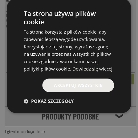
Zobacz nasze produkty:
Ta strona używa plików
Przynęty na klenia i jazia
cookie
Woblery na klenia i jazia
Obrotówki na klenia i jazia
Ta strona korzysta z plików cookie, aby
zapewnić lepszą wygodę użytkowania.
Korzystając z tej strony, wyrażasz zgodę
MODEL
CENA
na używanie przez nas wszystkich plików
-
+
PARAMETRY
Bob CIERNIK NATURAL
52.00 PLN
cookie zgodnie z warunkami naszej
-
+
PARAMETRY
Bob CIERNIK SAMIEC
52.00 PLN
polityki plików cookie.
Dowiedz się więcej
AKCEPTUJ WSZYSTKIE
KOMENTARZE
❮
POKAŻ SZCZEGÓŁY
PRODUKTY PODOBNE
❮
Tagi:
wobler na pstrąga - ciernik