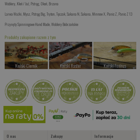
Woblery
,
Kleń / Jaź
,
Pstrąg
,
Okoń
,
Brzana
Larwa Ważki
,
Mysz
,
Pstrąg Big
,
Tryton
,
Tęczak
,
Sakana N
,
Sakana
,
Minnow X
,
Panic Z
,
Panic Z 13
Przynęty Spinningowe Hand Made
,
Woblery Bobrzańskie
Produkty zakupione razem z tym
Kwiski Ciernik
Kwiski Raster
Kwiski Foxinus
od 42.00 PLN
od 42.00 PLN
od 47.00 PLN
Kup teraz >
Kup teraz >
Kup teraz >
Kwiski Kasper
od 42.00 PLN
Kup teraz >
O nas
Zakupy
Informacje