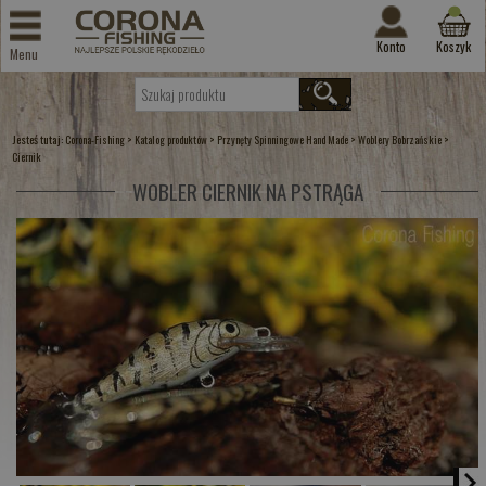
Konto
Koszyk
Menu
Jesteś tutaj:
>
>
>
>
Corona-Fishing
Katalog produktów
Przynęty Spinningowe Hand Made
Woblery Bobrzańskie
Ciernik
WOBLER CIERNIK NA PSTRĄGA