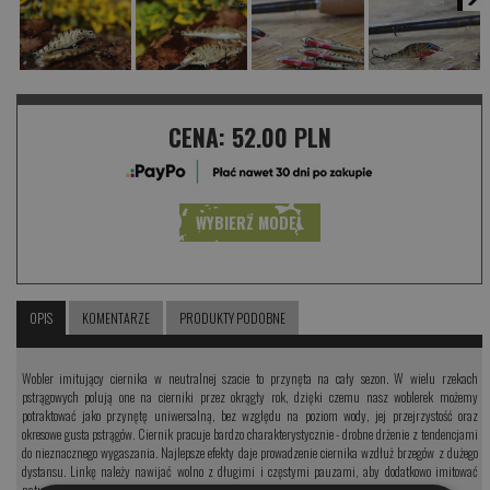
CENA:
52.00 PLN
WYBIERZ MODEL
OPIS
KOMENTARZE
PRODUKTY PODOBNE
Wobler imitujący ciernika w neutralnej szacie to przynęta na cały sezon. W wielu rzekach
pstrągowych polują one na cierniki przez okrągły rok, dzięki czemu nasz woblerek możemy
potraktować jako przynętę uniwersalną, bez względu na poziom wody, jej przejrzystość oraz
okresowe gusta pstrągów. Ciernik pracuje bardzo charakterystycznie - drobne drżenie z tendencjami
do nieznacznego wygaszania. Najlepsze efekty daje prowadzenie ciernika wzdłuż brzegów z dużego
dystansu. Linkę należy nawijać wolno z długimi i częstymi pauzami, aby dodatkowo imitować
naturalny pokarm przez charakterystyczny ruch przynęty.