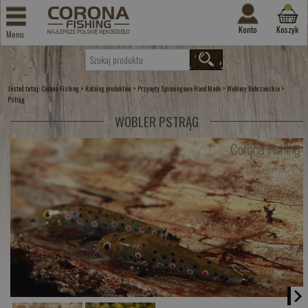
Konto
Koszyk
Menu
Jesteś tutaj:
>
>
>
>
Corona-Fishing
Katalog produktów
Przynęty Spinningowe Hand Made
Woblery Bobrzańskie
Pstrąg
WOBLER PSTRĄG