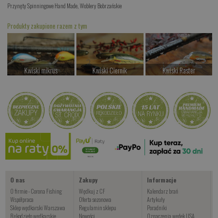
Przynęty Spinningowe Hand Made
,
Woblery Bobrzańskie
Produkty zakupione razem z tym
Kwiski mikrus
Kwiski Ciernik
Kwiski Raster
od 37.00 PLN
od 42.00 PLN
od 42.00 PLN
Kup teraz >
Kup teraz >
Kup teraz >
Kwiskie Gobio
od 44.00 PLN
Kup teraz >
O nas
Zakupy
Informacje
O firmie - Corona Fishing
Wędkuj z CF
Kalendarz brań
Współpraca
Oferta sezonowa
Artykuły
Sklep wędkarski Warszawa
Regulamin sklepu
Poradniki
Rękodzieło wędkarskie
Nowości
Oznaczenia wędek USA