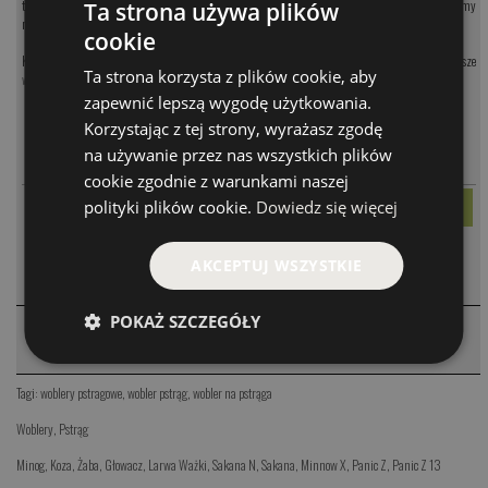
tendencje do lusterkowania oraz tzw. akcji ogonowej. Dzięki tak zaprojektowanej akcji będziemy
Ta strona używa plików
mogli wykorzystać go do prowadzenia z nurtem oraz z nurtem po łuku.
cookie
Koniecznie sprawdź naszą pełną ofertę, w której zebraliśmy najwyższej jakości i najskuteczniejsze
Ta strona korzysta z plików cookie, aby
woblery na pstrąga
!
zapewnić lepszą wygodę użytkowania.
Korzystając z tej strony, wyrażasz zgodę
MODEL
CENA
na używanie przez nas wszystkich plików
-
+
PARAMETRY
Bob PSTRĄG
52.00 PLN
cookie zgodnie z warunkami naszej
polityki plików cookie.
Dowiedz się więcej
KOMENTARZE
AKCEPTUJ WSZYSTKIE
❮
POKAŻ SZCZEGÓŁY
PRODUKTY PODOBNE
❮
Tagi:
woblery pstragowe
,
wobler pstrąg
,
wobler na pstrąga
Woblery
,
Pstrąg
Minog
,
Koza
,
Żaba
,
Głowacz
,
Larwa Ważki
,
Sakana N
,
Sakana
,
Minnow X
,
Panic Z
,
Panic Z 13