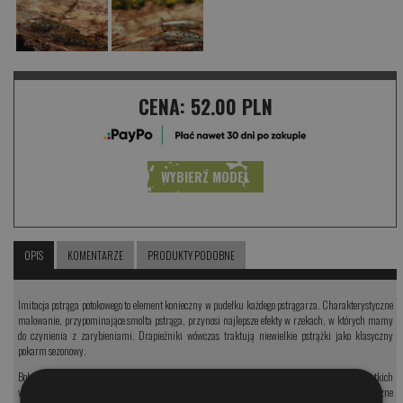
CENA:
52.00 PLN
WYBIERZ MODEL
OPIS
KOMENTARZE
PRODUKTY PODOBNE
Imitacja pstrąga potokowego to element konieczny w pudełku każdego pstrągarza. Charakterystyczne
malowanie, przypominające smolta pstrąga, przynosi najlepsze efekty w rzekach, w których mamy
do czynienia z zarybieniami. Drapieżniki wówczas traktują niewielkie pstrążki jako klasyczny
pokarm sezonowy.
Bobrzański Pstrąg to wobler o zastosowaniu uniwersalnym. Łowny cały sezon na niemal wszystkich
wodach. Doskonale sprawdza sie w Kwisie i Bobrze. Pstrążek pracuje oszczędnie, jednak ma znaczne