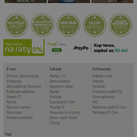
od 38.00 PLN
od 77.00 PLN
od 69.00 PLN
Kup teraz >
Kup teraz >
Kup teraz >
Rollo SDR
od 47.00 PLN
Kup teraz >
O nas
Zakupy
Informacje
O firmie - Corona Fishing
Wędkuj z CF
Kalendarz brań
Współpraca
Oferta sezonowa
Artykuły
Sklep wędkarski Warszawa
Regulamin sklepu
Poradniki
Rękodzieło wędkarskie
Nowości
Oznaczenia wędek USA
Eksperci CF
Promocje
Filmy wędkarskie
Kontakt
Gwarancja St. Croix
FAQ
Regulamin portalu
Wysyłka CF
Rejestracja wędek St. Croix
Mapa strony
Gwarancja na przynęty
Technologia St. Croix
Polityka prywatności
Serwis - wędki Corona
Fishing
Tagi