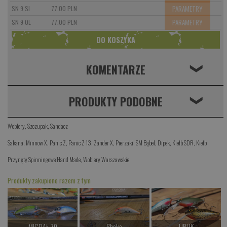
PARAMETRY
SN 9 SI
77.00 PLN
PARAMETRY
SN 9 OL
77.00 PLN
KOMENTARZE
❮
PRODUKTY PODOBNE
❮
Woblery
,
Szczupak
,
Sandacz
Sakana
,
Minnow X
,
Panic Z
,
Panic Z 13
,
Zander X
,
Pierzaki
,
SM Bąbel
,
Dipek
,
Kiełb SDR
,
Kiełb
Przynęty Spinningowe Hand Made
,
Woblery Warszawskie
Produkty zakupione razem z tym
MIGDAŁ 70
Shake
URUK