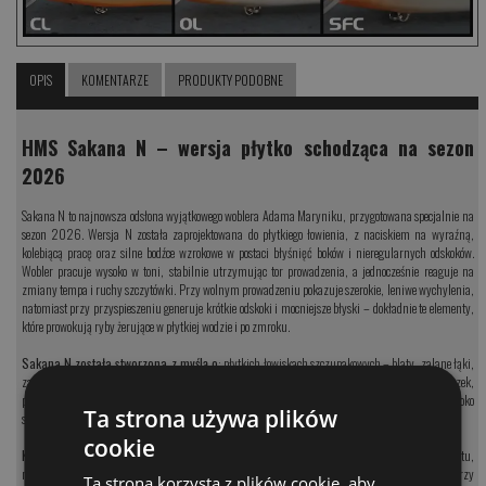
OPIS
KOMENTARZE
PRODUKTY PODOBNE
HMS Sakana N – wersja płytko schodząca na sezon
2026
Sakana N to najnowsza odsłona wyjątkowego woblera Adama Maryniku, przygotowana specjalnie na
sezon 2026. Wersja N została zaprojektowana do płytkiego łowienia, z naciskiem na wyraźną,
kolebiącą pracę oraz silne bodźce wzrokowe w postaci błyśnięć boków i nieregularnych odskoków.
Wobler pracuje wysoko w toni, stabilnie utrzymując tor prowadzenia, a jednocześnie reaguje na
zmiany tempa i ruchy szczytówki. Przy wolnym prowadzeniu pokazuje szerokie, leniwe wychylenia,
natomiast przy przyspieszeniu generuje krótkie odskoki i mocniejsze błyski – dokładnie te elementy,
które prowokują ryby żerujące w płytkiej wodzie i po zmroku.
Sakana N została stworzona z myślą o
: płytkich łowiskach szczupakowych – blaty, zalane łąki,
zatoki, trzcinowiska, nocnym łowieniu dużych sandaczy, szczególnie na spokojnych odcinkach rzek,
przykosach i płytkich przelewach, To wobler przeznaczony do sytuacji, w których klasyczne, głęboko
Ta strona używa plików
schodzące przynęty są niepraktyczne.
cookie
Konstrukcja i prowadzenie:
masywne, duże korpusy zapewniają bardzo dobry dystans rzutu,
nawet przy wietrze, wyraźna, kolebiąca praca z tendencją do flashowania boków, skuteczny przy
Ta strona korzysta z plików cookie, aby