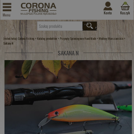
Konto
Koszyk
Menu
Jesteś tutaj:
>
>
>
>
Corona-Fishing
Katalog produktów
Przynęty Spinningowe Hand Made
Woblery Warszawskie
Sakana N
SAKANA N