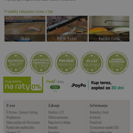
Produkty zakupione razem z tym
Shake
Kwiski Raster
Kwiskie Gobio
od 77.00 PLN
od 42.00 PLN
od 44.00 PLN
Kup teraz >
Kup teraz >
Kup teraz >
Wahadłówki trociowe
od 34.00 PLN
Kup teraz >
O nas
Zakupy
Informacje
O firmie - Corona Fishing
Wędkuj z CF
Kalendarz brań
Współpraca
Oferta sezonowa
Artykuły
Sklep wędkarski Warszawa
Regulamin sklepu
Poradniki
Rękodzieło wędkarskie
Nowości
Oznaczenia wędek USA
Eksperci CF
Promocje
Filmy wędkarskie