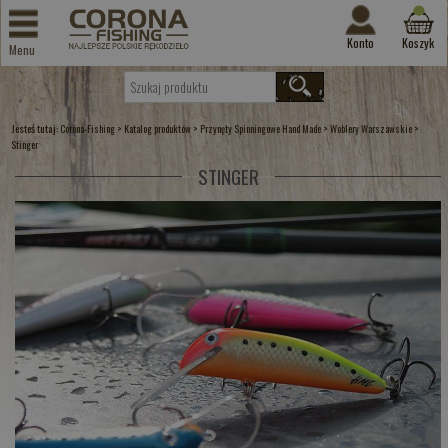
Konto
Koszyk
Menu
Jesteś tutaj:
>
>
>
>
Corona-Fishing
Katalog produktów
Przynęty Spinningowe Hand Made
Woblery Warszawskie
Stinger
STINGER