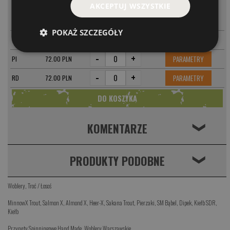
AKCEPTUJ WSZYSTKIE
MODEL
CENA
-
+
PARAMETRY
CL
72.00 PLN
POKAŻ SZCZEGÓŁY
-
+
PARAMETRY
GRF
72.00 PLN
-
+
PARAMETRY
PI
72.00 PLN
-
+
PARAMETRY
RD
72.00 PLN
KOMENTARZE
❮
PRODUKTY PODOBNE
❮
Woblery
,
Troć / Łosoś
MinnowX Trout
,
Salmon X
,
Almond X
,
Heer-X
,
Sakana Trout
,
Pierzaki
,
SM Bąbel
,
Dipek
,
Kiełb SDR
,
Kiełb
Przynęty Spinningowe Hand Made
,
Woblery Warszawskie