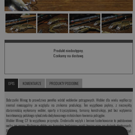
Produkt niedostępny.
Czekamy na dostawę.
OPIS
KOMENTARZE
PRODUKTY PODOBNE
Bobrzańki Minog to prawdziwa perełka wśród woblerów pstrągowych. Wobler dla wielu wędkarzy
niemal nieosiągalny ze względu na znikoma produkcję. Ten wyjątkowo piękny, z niezwykłą
starannością wykonany wobler, oparty o trzyczęściową, łamaną konstrukcję, jest bez wątpienia
kwintesencją polskiego rękodzieła dedykowanego miłośnikom łowienia pstrągów.
Wobler Minog CF to wyjątkowa przynęta. Drobniutki wężyk i leniwe lusterkowanie to podstawowe
cechy jej pracy. Najlepsze efekty na łamańca będziemy mieli łowiąc nim na dużych dystansach.
Przynętę należny daleko wypuszczać z nurtem rzeki, po czym bardzo wolno prowadzić pod prąd.