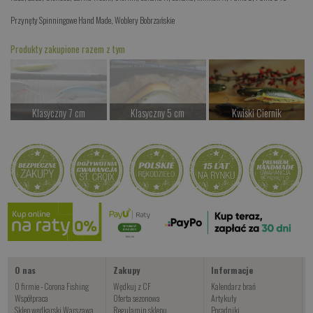
Przynęty Spinningowe Hand Made
,
Woblery Bobrzańskie
Produkty zakupione razem z tym
Klasyczny 7 cm
Klasyczny 5 cm
Kwiski Ciernik
Czekamy na dostawę
Czekamy na dostawę
od 42.00 PLN
Kup teraz >
Kup teraz >
Kup teraz >
Kwiski Raster
od 42.00 PLN
Kup teraz >
O nas
Zakupy
Informacje
O firmie - Corona Fishing
Wędkuj z CF
Kalendarz brań
Współpraca
Oferta sezonowa
Artykuły
Sklep wędkarski Warszawa
Regulamin sklepu
Poradniki