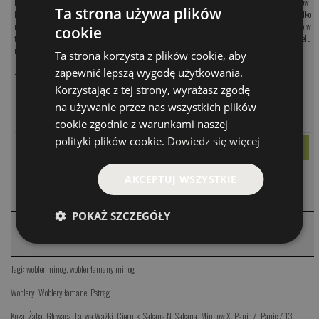
Koniecznie co kilka chwil należy woblerek zatrzymywać aby gasł i odpoczywał w okolicach dołków,
Ta strona używa plików
korzeni i innych ciekawych miejsc. Jest pewien okres w życiu pstrąga, kiedy lorbasy zjadają tylko
minogi grupujące się na tarło. Znakomici pstrągarze z całego kraju doskonale wiedzą, że właśnie w
cookie
tym czasie najskuteczniejszą przynętą jest wierna imitacja minoga. Wobler Minog to w wielu
rzekach znakomita przynęta na duże klenie, pstrągi oraz inne drapieżniki
Ta strona korzysta z plików cookie, aby
.
zapewnić lepszą wygodę użytkowania.
Korzystając z tej strony, wyrażasz zgodę
MODEL
CENA
na używanie przez nas wszystkich plików
PARAMETRY
Bob Minog
74.00 PLN
cookie zgodnie z warunkami naszej
polityki plików cookie.
Dowiedz się więcej
AKCEPTUJ WSZYSTKIE
KOMENTARZE
❮
POKAŻ SZCZEGÓŁY
PRODUKTY PODOBNE
❮
Tagi:
wobler minog
,
wobler łamany minog
Woblery
,
Woblery łamane
,
Pstrąg
Koza
,
Żaba
,
Głowacz
,
Larwa Ważki
,
Ciernik
,
Sakana N
,
Sakana
,
Minnow X
,
Panic Z
,
Panic Z 13