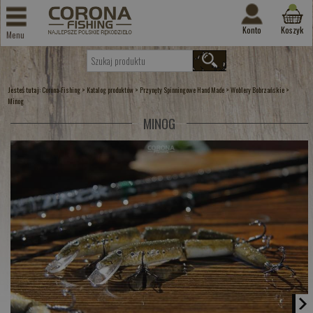
Konto
Koszyk
Menu
Jesteś tutaj:
>
>
>
>
Corona-Fishing
Katalog produktów
Przynęty Spinningowe Hand Made
Woblery Bobrzańskie
Minog
MINOG