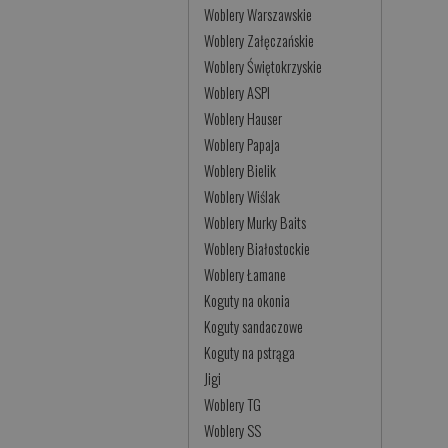
Woblery Warszawskie
Woblery Załęczańskie
Woblery Świętokrzyskie
Woblery ASPI
Woblery Hauser
Woblery Papaja
Woblery Bielik
Woblery Wiślak
Woblery Murky Baits
Woblery Białostockie
Woblery Łamane
Koguty na okonia
Koguty sandaczowe
Koguty na pstrąga
Jigi
Woblery TG
Woblery SS