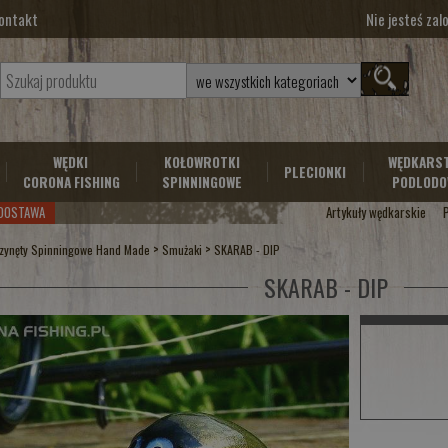
ontakt
Nie jesteś za
WĘDKI
KOŁOWROTKI
WĘDKARS
PLECIONKI
CORONA FISHING
SPINNINGOWE
PODLODO
DOSTAWA
Artykuły wędkarskie
>
>
zynęty Spinningowe Hand Made
Smużaki
SKARAB - DIP
SKARAB - DIP