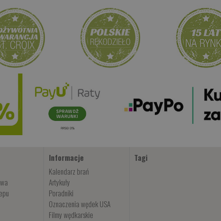
Informacje
Tagi
Kalendarz brań
owa
Artykuły
lepu
Poradniki
Oznaczenia wędek USA
Filmy wędkarskie