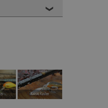
❮
us
Kwiski Raster
Kwiski Foxinus
LN
od 42.00 PLN
od 47.00 PLN