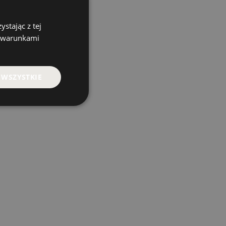
stając z tej
z warunkami
 WSZYSTKIE