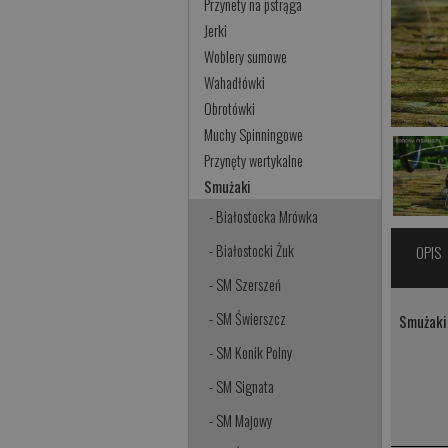
Przynety na pstrąga
Jerki
Woblery sumowe
Wahadłówki
Obrotówki
Muchy Spinningowe
Przynęty wertykalne
Smużaki
- Białostocka Mrówka
- Białostocki Żuk
OPIS
- SM Szerszeń
- SM Świerszcz
Smużaki 
- SM Konik Polny
- SM Signata
- SM Majowy