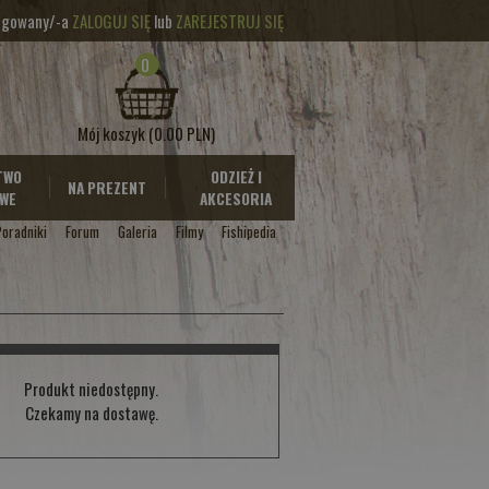
logowany/-a
ZALOGUJ SIĘ
lub
ZAREJESTRUJ SIĘ
0
Mój koszyk
(0.00 PLN)
TWO
ODZIEŻ I
NA PREZENT
WE
AKCESORIA
Poradniki
Forum
Galeria
Filmy
Fishipedia
Produkt niedostępny.
Czekamy na dostawę.