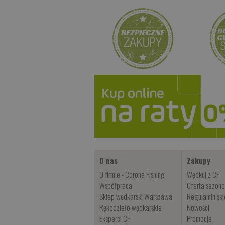
O nas
Zakupy
O firmie - Corona Fishing
Wędkuj z CF
Współpraca
Oferta sezon
Sklep wędkarski Warszawa
Regulamin sk
Rękodzieło wędkarskie
Nowości
Eksperci CF
Promocje