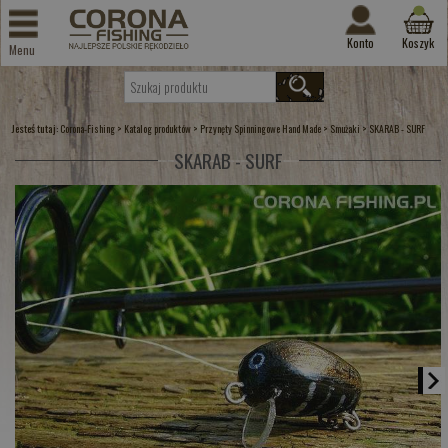
Konto
Koszyk
Menu
Jesteś tutaj:
>
>
>
>
Corona-Fishing
Katalog produktów
Przynęty Spinningowe Hand Made
Smużaki
SKARAB - SURF
SKARAB - SURF