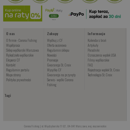
od 42.00 PLN
Kup teraz >
O nas
Zakupy
Informacje
O firmie - Corona Fishing
Wędkuj z CF
Kalendarz brań
Współpraca
Oferta sezonowa
Artykuły
Sklep wędkarski Warszawa
Regulamin sklepu
Poradniki
Rękodzieło wędkarskie
Nowości
Oznaczenia wędek USA
Eksperci CF
Promocje
Filmy wędkarskie
Kontakt
Gwarancja St. Croix
FAQ
Regulamin portalu
Wysyłka CF
Rejestracja wędek St. Croix
Mapa strony
Gwarancja na przynęty
Technologia St. Croix
Polityka prywatności
Serwis - wędki Corona
Fishing
Tagi
Corona Fishing | ul. Międzyborska 11 U2 , 04-041 Warszawa, woj. mazowieckie