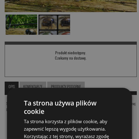
Produkt niedostępny.
Czekamy na dostawę.
OPIS
KOMENTARZE
PRODUKTY PODOBNE
Ta strona używa plików
Smużak na klenie i jazie.
Woblerek pływający Skarab Surf. Woblerek pracuje na samej
powierzchni wody.
cookie
Ta strona korzysta z plików cookie, aby
zapewnić lepszą wygodę użytkowania.
KOMENTARZE
❮
Korzystając z tej strony, wyrażasz zgodę