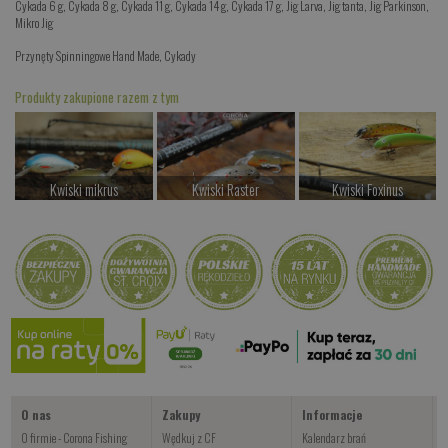
Cykada 6 g
,
Cykada 8 g
,
Cykada 11 g
,
Cykada 14 g
,
Cykada 17 g
,
Jig Larva
,
Jig tanta
,
Jig Parkinson
,
Mikro Jig
Przynęty Spinningowe Hand Made
,
Cykady
Produkty zakupione razem z tym
Kwiski mikrus
Kwiski Raster
Kwiski Foxinus
od 37.00 PLN
od 42.00 PLN
od 47.00 PLN
Kup teraz >
Kup teraz >
Kup teraz >
Wahadłówki pstrągowe
od 22.00 PLN
Kup teraz >
O nas
Zakupy
Informacje
O firmie - Corona Fishing
Wędkuj z CF
Kalendarz brań