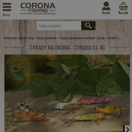
Konto
Koszyk
Menu
Jesteś tutaj:
>
>
>
>
Corona-Fishing
Katalog produktów
Przynęty Spinningowe Hand Made
Cykady
Cykada 4 g
CYKADY NA OKONIA - CYKADA SS 4G