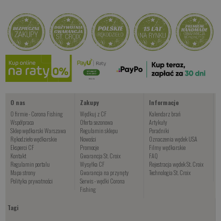
od 22.00 PLN
od 19.00 PLN
od 22.00 PLN
Kup teraz >
Kup teraz >
Kup teraz >
FOKA CF
od 34.00 PLN
Kup teraz >
O nas
Zakupy
Informacje
O firmie - Corona Fishing
Wędkuj z CF
Kalendarz brań
Współpraca
Oferta sezonowa
Artykuły
Sklep wędkarski Warszawa
Regulamin sklepu
Poradniki
Rękodzieło wędkarskie
Nowości
Oznaczenia wędek USA
Eksperci CF
Promocje
Filmy wędkarskie
Kontakt
Gwarancja St. Croix
FAQ
Regulamin portalu
Wysyłka CF
Rejestracja wędek St. Croix
Mapa strony
Gwarancja na przynęty
Technologia St. Croix
Polityka prywatności
Serwis - wędki Corona
Fishing
Tagi