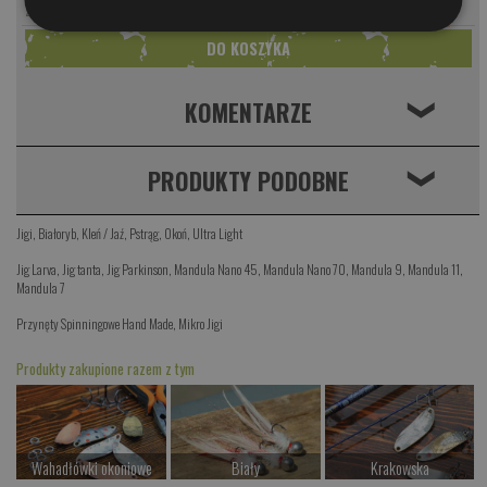
PARAMETRY
zestaw 10
39.00 PLN
KOMENTARZE
❮
PRODUKTY PODOBNE
❮
Jigi
,
Białoryb
,
Kleń / Jaź
,
Pstrąg
,
Okoń
,
Ultra Light
Jig Larva
,
Jig tanta
,
Jig Parkinson
,
Mandula Nano 45
,
Mandula Nano 70
,
Mandula 9
,
Mandula 11
,
Mandula 7
Przynęty Spinningowe Hand Made
,
Mikro Jigi
Produkty zakupione razem z tym
Wahadłówki okoniowe
Biały
Krakowska