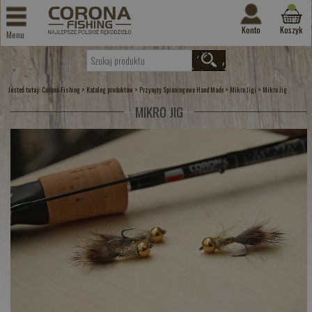
Konto
Koszyk
Menu
Jesteś tutaj:
>
>
>
>
Corona-Fishing
Katalog produktów
Przynęty Spinningowe Hand Made
Mikro Jigi
Mikro Jig
MIKRO JIG