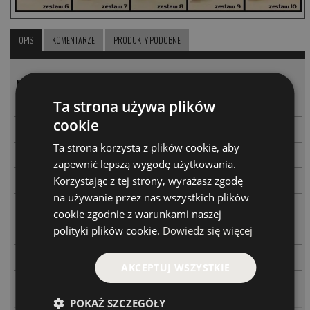
OPIS
KOMENTARZE
PRODUKTY PODOBNE
MODEL
CENA
-
+
Ta strona używa plików
PARAMETRY
zestaw 1
39.00 PLN
cookie
-
+
PARAMETRY
zestaw 2
39.00 PLN
Ta strona korzysta z plików cookie, aby
-
+
PARAMETRY
zestaw 3
39.00 PLN
zapewnić lepszą wygodę użytkowania.
-
+
Korzystając z tej strony, wyrażasz zgodę
PARAMETRY
zestaw 4
39.00 PLN
na używanie przez nas wszystkich plików
-
+
PARAMETRY
zestaw 5
39.00 PLN
cookie zgodnie z warunkami naszej
-
+
polityki plików cookie.
Dowiedz się więcej
PARAMETRY
zestaw 6
39.00 PLN
-
+
PARAMETRY
zestaw 9
39.00 PLN
AKCEPTUJ WSZYSTKIE
PARAMETRY
zestaw 7
39.00 PLN
PARAMETRY
zestaw 8
39.00 PLN
POKAŻ SZCZEGÓŁY