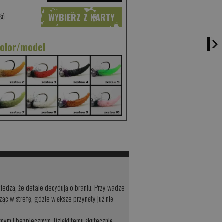
ść
WYBIERZ Z KARTY
kolor/model
wiedzą, że detale decydują o braniu. Przy wadze
ąc w strefę, gdzie większe przynęty już nie
jomym i bezpiecznym. Dzięki temu skutecznie