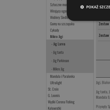
Zestaw 
Sztuczne muchy
POKAŻ SZCZ
Wirujący ogonek
Zestaw
Woblery Siedleckie
Zestaw
Gumy na szczupaka
Cykady
Zestaw 
Mikro Jigi
- Jig Larva
- Jig tanta
- Jig Parkinson
- Mikro Jig
Mandula i Paralonka
Jigi
,
Biało
Ultralight
St. Croix
Jig tanta
,
G. Loomis
Mandula 9
Wędki Corona Fishing
Przynęty 
Kołowrotki