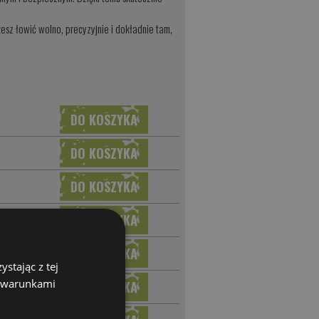
żesz łowić wolno, precyzyjnie i dokładnie tam,
stając z tej
z warunkami