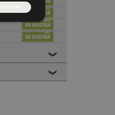
 WSZYSTKIE
❮
❮