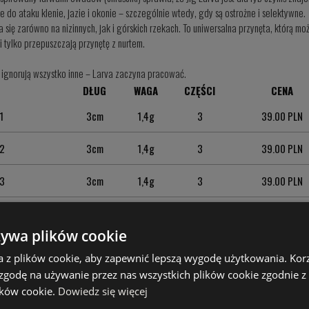
 do ataku klenie, jazie i okonie – szczególnie wtedy, gdy są ostrożne i selektywne.
się zarówno na nizinnych, jak i górskich rzekach. To uniwersalna przynęta, którą mo
i tylko przepuszczają przynętę z nurtem.
y ignorują wszystko inne – Larva zaczyna pracować.
DŁUG
WAGA
CZĘŚCI
CENA
1
3cm
1,4g
3
39.00 PLN
 2
3cm
1,4g
3
39.00 PLN
 3
3cm
1,4g
3
39.00 PLN
 4
3cm
1,4g
3
39.00 PLN
żywa plików cookie
 5
3cm
1,4g
3
39.00 PLN
a z plików cookie, aby zapewnić lepszą wygodę użytkowania. Korzy
 zgodę na używanie przez nas wszystkich plików cookie zgodnie 
 6
3cm
1,4g
3
39.00 PLN
lików cookie.
Dowiedz się więcej