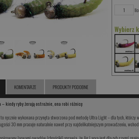
Ilo
Wybierz 
KOMENTARZE
PRODUKTY PODOBNE
a – kiedy ryby żerują ostrożnie, ona robi różnicę
 to ręcznie wykonana przynęta stworzona pod metodę Ultra Light – dla tych, którzy 
ługości 30 mm pracuje naturalnie nawet przy najdelikatniejszym prowadzeniu, wchodz
nspirowany larwami owadów (chruściki) sprawia, że Jig Larva jest dla ryb czymś zna