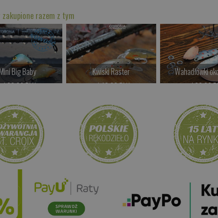
 zakupione razem z tym
Mini Big Baby
Kwiski Raster
Wahadłówki ok
od 69.00 PLN
od 42.00 PLN
od 22.00 P
Kup teraz >
Kup teraz >
Kup teraz 