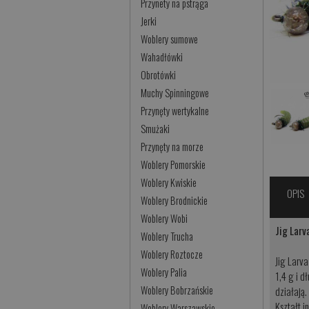
Przynety na pstrąga
Jerki
Woblery sumowe
Wahadłówki
Obrotówki
Muchy Spinningowe
Przynęty wertykalne
Smużaki
Przynęty na morze
Woblery Pomorskie
Woblery Kwiskie
OPIS
Woblery Brodnickie
Woblery Wobi
Jig Larv
Woblery Trucha
Woblery Roztocze
Jig Larva
Woblery Palia
1,4 g i d
Woblery Bobrzańskie
działają.
Kształt i
Woblery Warszawskie