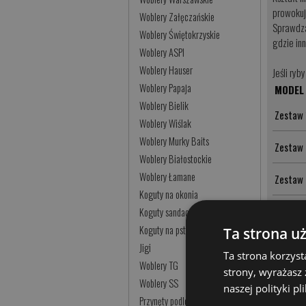
prowokuje
Woblery Załęczańskie
Sprawdza 
Woblery Świętokrzyskie
gdzie inn
Woblery ASPI
Woblery Hauser
Jeśli ryb
Woblery Papaja
MODEL
Woblery Bielik
Zestaw 
Woblery Wiślak
Woblery Murky Baits
Zestaw
Woblery Białostockie
Woblery Łamane
Zestaw
Koguty na okonia
Zestaw
Koguty sandaczowe
Koguty na pstrąga
Ta strona u
Zestaw
Jigi
Ta strona korzyst
Woblery TG
strony, wyrażasz
Zestaw
Woblery SS
naszej polityki p
Przynęty podlodowe