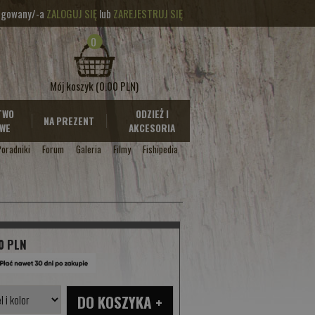
logowany/-a
ZALOGUJ SIĘ
lub
ZAREJESTRUJ SIĘ
0
Mój koszyk
(0.00 PLN)
TWO
ODZIEŻ I
NA PREZENT
WE
AKCESORIA
Poradniki
Forum
Galeria
Filmy
Fishipedia
0 PLN