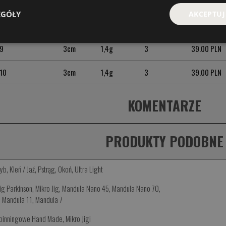
7
3cm
1,4g
3
39.00 PLN
EGÓŁY
AKCEPTUJ
 8
3cm
1,4g
3
39.00 PLN
 9
3cm
1,4g
3
39.00 PLN
10
3cm
1,4g
3
39.00 PLN
KOMENTARZE
PRODUKTY PODOBNE
ryb
,
Kleń / Jaź
,
Pstrąg
,
Okoń
,
Ultra Light
Jig Parkinson
,
Mikro Jig
,
Mandula Nano 45
,
Mandula Nano 70
,
,
Mandula 11
,
Mandula 7
Spinningowe Hand Made
,
Mikro Jigi