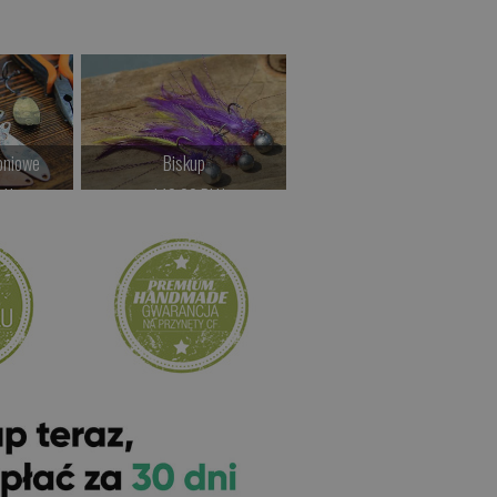
oniowe
Biskup
Biały
LN
od 19.00 PLN
od 19.00 PLN
>
Kup teraz >
Kup teraz >