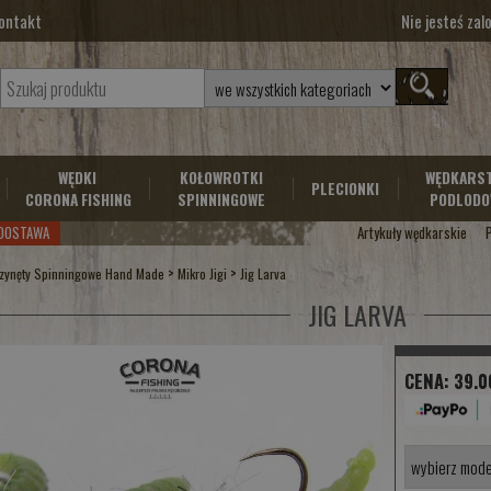
ontakt
Nie jesteś za
WĘDKI
KOŁOWROTKI
WĘDKARS
PLECIONKI
CORONA FISHING
SPINNINGOWE
PODLODO
DOSTAWA
Artykuły wędkarskie
>
>
zynęty Spinningowe Hand Made
Mikro Jigi
Jig Larva
JIG LARVA
CENA:
39.0