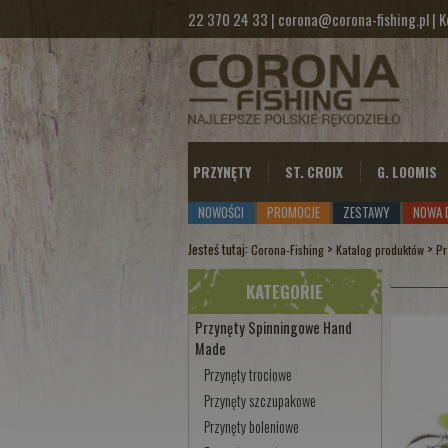
22 370 24 33
|
corona@corona-fishing.pl
|
K
PRZYNĘTY
ST. CROIX
G. LOOMIS
NOWOŚCI
PROMOCJE
ZESTAWY
NOWA 
Jesteś tutaj:
>
>
Corona-Fishing
Katalog produktów
Pr
KATEGORIE
Przynęty Spinningowe Hand
Made
Przynęty trociowe
Przynęty szczupakowe
Przynęty boleniowe