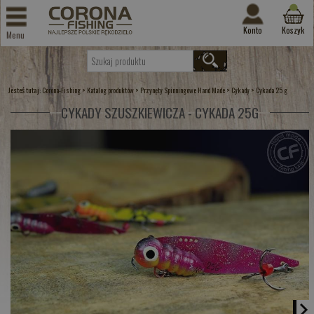
Konto
Koszyk
Menu
Jesteś tutaj:
>
>
>
>
Corona-Fishing
Katalog produktów
Przynęty Spinningowe Hand Made
Cykady
Cykada 25 g
CYKADY SZUSZKIEWICZA - CYKADA 25G