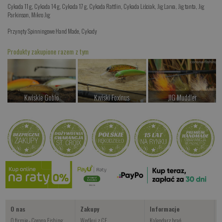
Cykada 11 g
,
Cykada 14 g
,
Cykada 17 g
,
Cykada Rattlin
,
Cykada Liściak
,
Jig Larva
,
Jig tanta
,
Jig
Parkinson
,
Mikro Jig
Przynęty Spinningowe Hand Made
,
Cykady
Produkty zakupione razem z tym
Kwiskie Gobio
Kwiski Foxinus
JIG Muddler
od 44.00 PLN
od 47.00 PLN
od 14.00 PLN
Kup teraz >
Kup teraz >
Kup teraz >
Wahadłówki pstrągowe
od 22.00 PLN
Kup teraz >
O nas
Zakupy
Informacje
O firmie - Corona Fishing
Wędkuj z CF
Kalendarz brań