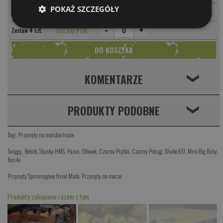
POKAŻ SZCZEGÓŁY
-
+
PARAMETRY
GRF
49.00 PLN
-
+
192.00 PLN
Zestaw 4 szt.
KOMENTARZE
❮
PRODUKTY PODOBNE
❮
Tagi:
Przynęty na morskie trocie
Twiggy
,
Bełcik
,
Stynka HMS
,
Panic
,
Ołówek
,
Czarna Piątka
,
Czarny Pstrąg
,
Shake 60
,
Mini Big Baby
,
Koniki
Przynęty Spinningowe Hand Made
,
Przynęty na morze
Produkty zakupione razem z tym