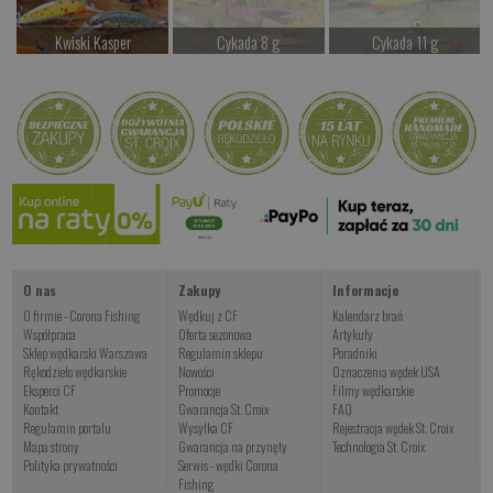
Kwiski Kasper
Cykada 8 g
Cykada 11 g
od 42.00 PLN
Czekamy na dostawę
Czekamy na dostawę
Kup teraz >
Kup teraz >
Kup teraz >
Meres
od 64.00 PLN
Kup teraz >
O nas
Zakupy
Informacje
O firmie - Corona Fishing
Wędkuj z CF
Kalendarz brań
Współpraca
Oferta sezonowa
Artykuły
Sklep wędkarski Warszawa
Regulamin sklepu
Poradniki
Rękodzieło wędkarskie
Nowości
Oznaczenia wędek USA
Eksperci CF
Promocje
Filmy wędkarskie
Kontakt
Gwarancja St. Croix
FAQ
Regulamin portalu
Wysyłka CF
Rejestracja wędek St. Croix
Mapa strony
Gwarancja na przynęty
Technologia St. Croix
Polityka prywatności
Serwis - wędki Corona
Fishing