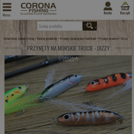
Konto
Koszyk
Menu
Jesteś tutaj:
>
>
>
>
Corona-Fishing
Katalog produktów
Przynęty Spinningowe Hand Made
Przynęty na morze
Dizzy
PRZYNĘTY NA MORSKIE TROCIE - DIZZY