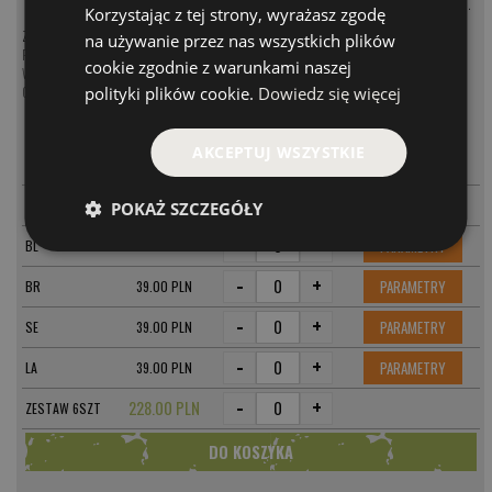
Wielu wędkarzy stosuje też Jugo mini do łowienia okoni, pstragów i grubych kleni i brzan.
Korzystając z tej strony, wyrażasz zgodę
Zobacz nasze produkty:
na używanie przez nas wszystkich plików
Przynęty na klenia i jazia
cookie zgodnie z warunkami naszej
Woblery na klenia i jazia
polityki plików cookie.
Dowiedz się więcej
Obrotówki na klenia i jazia
MODEL
CENA
AKCEPTUJ WSZYSTKIE
-
+
PARAMETRY
PST
39.00 PLN
-
+
PARAMETRY
WH
39.00 PLN
POKAŻ SZCZEGÓŁY
-
+
PARAMETRY
BL
39.00 PLN
-
+
PARAMETRY
BR
39.00 PLN
-
+
PARAMETRY
SE
39.00 PLN
-
+
PARAMETRY
LA
39.00 PLN
-
+
228.00 PLN
ZESTAW 6SZT