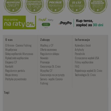
Kup teraz >
Kup teraz >
Kup teraz >
Vetra
od 87.00 PLN
Kup teraz >
O nas
Zakupy
Informacje
O firmie - Corona Fishing
Wędkuj z CF
Kalendarz brań
Współpraca
Oferta sezonowa
Artykuły
Sklep wędkarski Warszawa
Regulamin sklepu
Poradniki
Rękodzieło wędkarskie
Nowości
Oznaczenia wędek USA
Eksperci CF
Promocje
Filmy wędkarskie
Kontakt
Gwarancja St. Croix
FAQ
Regulamin portalu
Wysyłka CF
Rejestracja wędek St. Croix
Mapa strony
Gwarancja na przynęty
Technologia St. Croix
Polityka prywatności
Serwis - wędki Corona
Fishing
Tagi