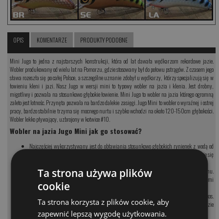
OPIS
KOMENTARZE
PRODUKTY PODOBNE
Mini Jugo to jedna z najstarszych konstrukcji, która od lat dawała wędkarzom rekordowe jazie.
Wobler produkowany od wielu lat na Pomorzu, gdzie stosowany był do połowu pstrągów. Z czasem jego
sława rozeszła się po całej Polsce, a szczególne uznanie zdobył u wędkarzy, którzy specjalizują się w
łowieniu kleni i jazi. Nasz Jugo w wersji mini to typowy wobler na jazia i klenia. Jest drobny,
migotliwy i pozwala na stosunkowo głębokie łowienie. Mini Jugo to wobler na jazia którego ogromną
zaleto jest lotnośc. Przynęta pozwala na bardzo dalekie zasięgi. Jugo Mini to wobler o wyraźnej i ostrej
pracy, bardzo stabilnie trzyma się mocnego nurtu i szybko wchodzi na około 120-150cm głębokości.
Wobler lekko pływający, uzbrojony w kotwice #10.
Wobler na jazia Jugo Mini jak go stosować?
Najczęściej wykorzystywany jest do obławiania stosunkowo głębokich rynienek z wodą od
metra do dwóch. Jugo Mini to drobny wobler, który wprowadzony w nurt łatwo utrzymuje się
na odpowiedniej głębokości.
Ta strona używa plików
Przynętę prowadzimy najwolniej i od czasu do czasu zostawiamy wobler w bezruchu.
Najlepsze efekty daje bardzo wolne prowadzenie z cyklicznymi pauzami i lekkimi
cookie
podciągnięciami.
Doskonałe efety daje podczas prowadzenie na napływach główek, raf czy przykos.
Ta strona korzysta z plików cookie, aby
Prowadzony po łuku ostro pracuje nad samym dnem i w ten sposób kusi grube klenie i jazie
do ataku.
zapewnić lepszą wygodę użytkowania.