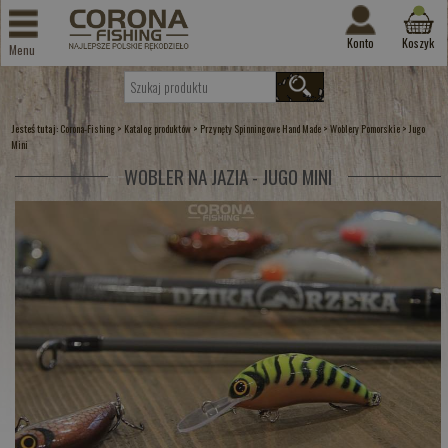
Konto
Koszyk
Menu
Jesteś tutaj:
>
>
>
>
Corona-Fishing
Katalog produktów
Przynęty Spinningowe Hand Made
Woblery Pomorskie
Jugo
Mini
WOBLER NA JAZIA - JUGO MINI