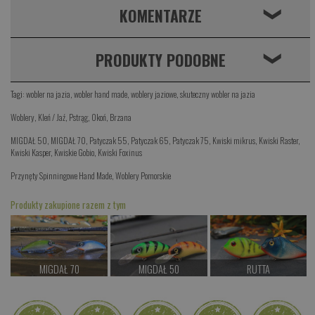
KOMENTARZE
❮
PRODUKTY PODOBNE
❮
Tagi:
wobler na jazia
,
wobler hand made
,
woblery jaziowe
,
skuteczny wobler na jazia
Woblery
,
Kleń / Jaź
,
Pstrąg
,
Okoń
,
Brzana
MIGDAŁ 50
,
MIGDAŁ 70
,
Patyczak 55
,
Patyczak 65
,
Patyczak 75
,
Kwiski mikrus
,
Kwiski Raster
,
Kwiski Kasper
,
Kwiskie Gobio
,
Kwiski Foxinus
Przynęty Spinningowe Hand Made
,
Woblery Pomorskie
Produkty zakupione razem z tym
MIGDAŁ 70
MIGDAŁ 50
RUTTA
od 38.00 PLN
od 39.00 PLN
od 87.00 PLN