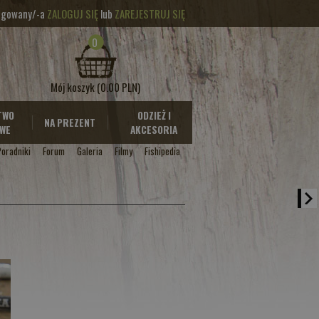
logowany/-a
ZALOGUJ SIĘ
lub
ZAREJESTRUJ SIĘ
0
Mój koszyk
(0.00 PLN)
TWO
ODZIEŻ I
NA PREZENT
WE
AKCESORIA
Poradniki
Forum
Galeria
Filmy
Fishipedia