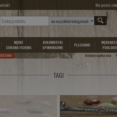
ontakt
Nie jesteś za
WĘDKI
KOŁOWROTKI
WĘDKARS
PLECIONKI
CORONA FISHING
SPINNINGOWE
PODLODO
DOSTAWA
Artykuły wędkarskie
TAGI