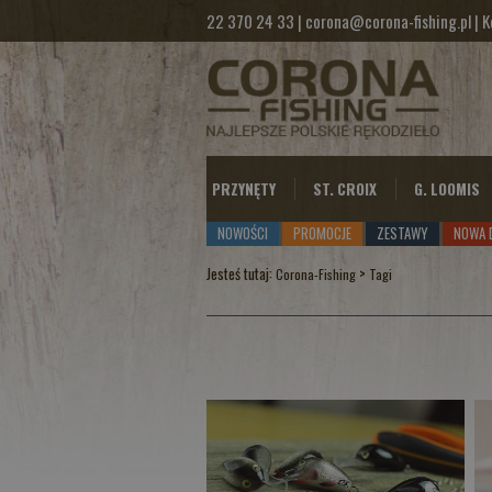
22 370 24 33
|
corona@corona-fishing.pl
|
K
PRZYNĘTY
ST. CROIX
G. LOOMIS
NOWOŚCI
PROMOCJE
ZESTAWY
NOWA 
Jesteś tutaj:
>
Corona-Fishing
Tagi