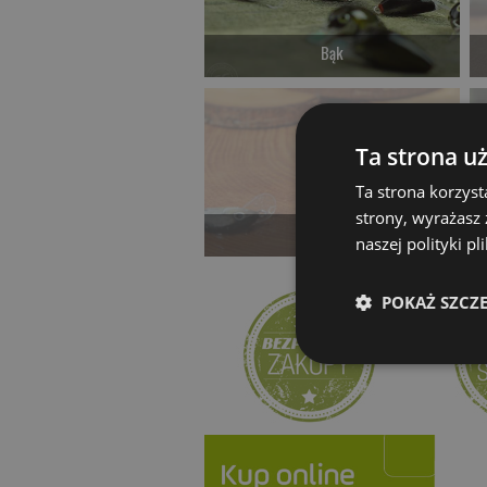
Bąk
od 46.00 PLN
Kup teraz >
Ta strona u
Ta strona korzyst
strony, wyrażasz
Pestka
naszej polityki p
Czekamy na dostawę
POKAŻ SZCZ
Kup teraz >