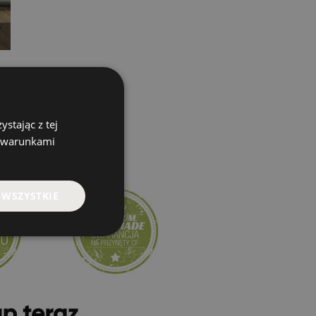
stając z tej
z warunkami
 WSZYSTKIE