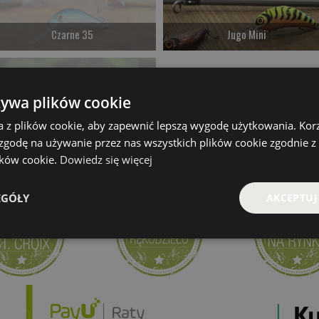
Czarne 35
Jugo Mini
Czekamy na dostawę
od 39.00 PLN
Kup teraz >
Kup teraz >
żywa plików cookie
a z plików cookie, aby zapewnić lepszą wygodę użytkowania. Korzy
 zgodę na używanie przez nas wszystkich plików cookie zgodnie 
Ugly
lików cookie.
Dowiedz się więcej
Czekamy na dostawę
EGÓŁY
AKCEPTUJ
Kup teraz >