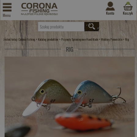
Konto
Koszyk
Menu
Jesteś tutaj:
>
>
>
>
Corona-Fishing
Katalog produktów
Przynęty Spinningowe Hand Made
Woblery Pomorskie
Rig
RIG