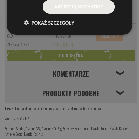
MODEL
CENA
AKCEPTUJ WSZYSTKIE
PARAMETRY
OL
46.00 PLN
PARAMETRY
SI
46.00 PLN
POKAŻ SZCZEGÓŁY
PARAMETRY
GRF
46.00 PLN
PARAMETRY
GLD
46.00 PLN
176.00 PLN
ZESTAW 4 SZT
KOMENTARZE
❮
PRODUKTY PODOBNE
❮
Tagi:
wobler na klenie
,
wobler kleniowy
,
woblery na klenie
,
woblery kleniowe
Woblery
,
Kleń / Jaź
Salmon
,
Shake
,
Czarne 35
,
Czarne 40
,
Big Baby
,
Kwiski mikrus
,
Kwiski Raster
,
Kwiski Kasper
,
Kwiskie Gobio
,
Kwiski Foxinus