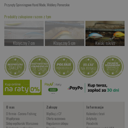
Przynęty Spinningowe Hand Made
,
Woblery Pomorskie
Produkty zakupione razem z tym
Klasyczny 7 cm
Klasyczny 5 cm
Kwiski mikrus
Czekamy na dostawę
Czekamy na dostawę
od 37.00 PLN
Kup teraz >
Kup teraz >
Kup teraz >
Wahadłówki pstrągowe
od 22.00 PLN
Kup teraz >
O nas
Zakupy
Informacje
O firmie - Corona Fishing
Wędkuj z CF
Kalendarz brań
Współpraca
Oferta sezonowa
Artykuły
Sklep wędkarski Warszawa
Regulamin sklepu
Poradniki