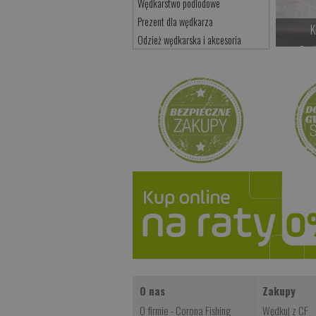
Wędkarstwo podlodowe
Prezent dla wędkarza
K
Odzież wędkarska i akcesoria
Cze
O nas
Zakupy
O firmie - Corona Fishing
Wędkuj z CF