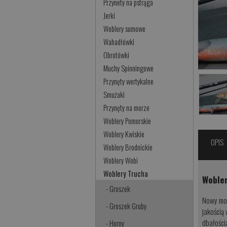
Przynety na pstrąga
Jerki
Woblery sumowe
Wahadłówki
Obrotówki
Muchy Spinningowe
Przynęty wertykalne
Smużaki
Przynęty na morze
Woblery Pomorskie
Woblery Kwiskie
OPIS
Woblery Brodnickie
Woblery Wobi
Woblery Trucha
Wobler
- Groszek
Nowy mod
- Groszek Gruby
jakością
dbałości
- Horny