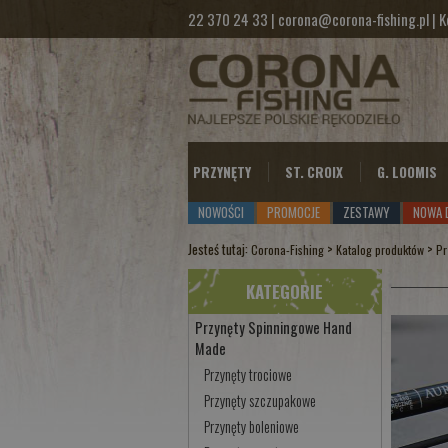
22 370 24 33
|
corona@corona-fishing.pl
|
K
PRZYNĘTY
ST. CROIX
G. LOOMIS
NOWOŚCI
PROMOCJE
ZESTAWY
NOWA 
Jesteś tutaj:
>
>
Corona-Fishing
Katalog produktów
Pr
KATEGORIE
Przynęty Spinningowe Hand
Made
Przynęty trociowe
Przynęty szczupakowe
Przynęty boleniowe