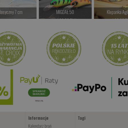
lasyczny 7 cm
MIGDAŁ 50
Klepanka Agl
kamy na dostawę
od 39.00 PLN
od 28.00 P
Kup teraz >
Kup teraz >
Kup teraz 
Informacje
Tagi
Kalendarz brań