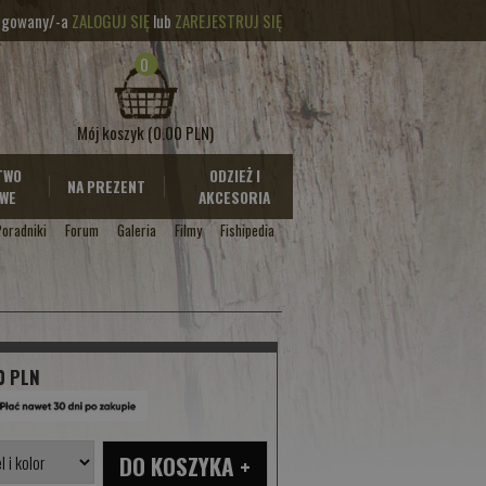
logowany/-a
ZALOGUJ SIĘ
lub
ZAREJESTRUJ SIĘ
0
Mój koszyk
(0.00 PLN)
TWO
ODZIEŻ I
NA PREZENT
WE
AKCESORIA
Poradniki
Forum
Galeria
Filmy
Fishipedia
0 PLN