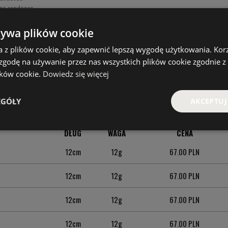
na sandacza
a sandacza
 na szczupaka
żywa plików cookie
 szczupaka
a z plików cookie, aby zapewnić lepszą wygodę użytkowania. Korzy
na szczupaka
 zgodę na używanie przez nas wszystkich plików cookie zgodnie 
a szczupaka
lików cookie.
Dowiedz się więcej
i na szczupaka
 szczupaka
wki na szczupaka
EGÓŁY
AKCEPTUJ
DŁUG
WAGA
CENA
12cm
12g
67.00 PLN
12cm
12g
67.00 PLN
12cm
12g
67.00 PLN
12cm
12g
67.00 PLN