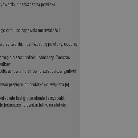
zy twardą, niezniszczalną powłokę.
o drutu, co zapewnia mu trwałość i
 tworzy twardą, niezniszczalną powłokę, odporną
a pracę dla szczupaków i sandaczy. Podczas
zników.
 podczas łowienia zarówno szczupaków grubych
zować przynętę, co dodatkowo zwiększa jej
kutecznie kusi grube okonie i szczupaki.
le jednocześnie bardzo lotny, co ułatwia