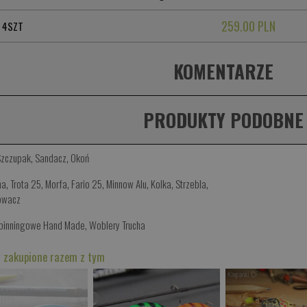
259.00 PLN
 4SZT
KOMENTARZE
PRODUKTY PODOBNE
Szczupak
,
Sandacz
,
Okoń
ma
,
Trota 25
,
Morfa
,
Fario 25
,
Minnow Alu
,
Kolka
,
Strzebla
,
owacz
Spinningowe Hand Made
,
Woblery Trucha
 zakupione razem z tym