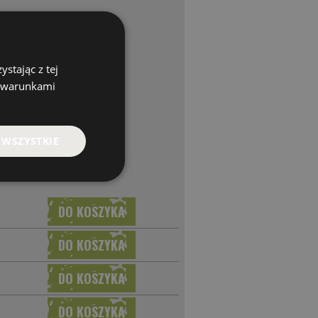
stając z tej
z warunkami
 WSZYSTKIE