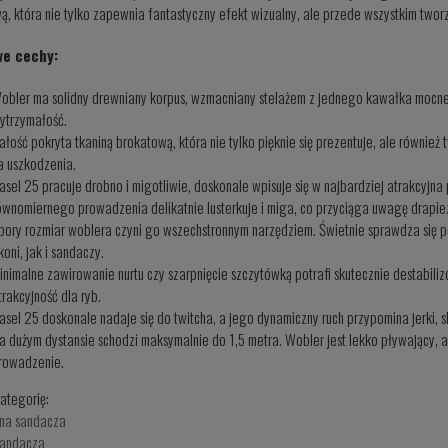
ą, która nie tylko zapewnia fantastyczny efekt wizualny, ale przede wszystkim twor
we cechy:
obler ma solidny drewniany korpus, wzmacniany stelażem z jednego kawałka mocneg
ytrzymałość.
ałość pokryta tkaniną brokatową, która nie tylko pięknie się prezentuje, ale również
a uszkodzenia.
asel 25 pracuje drobno i migotliwie, doskonale wpisuje się w najbardziej atrakcyjn
ównomiernego prowadzenia delikatnie lusterkuje i miga, co przyciąga uwagę drapie
pory rozmiar woblera czyni go wszechstronnym narzędziem. Świetnie sprawdza się
koni, jak i sandaczy.
inimalne zawirowanie nurtu czy szarpnięcie szczytówką potrafi skutecznie destabili
trakcyjność dla ryb.
asel 25 doskonale nadaje się do twitcha, a jego dynamiczny ruch przypomina jerki, s
a dużym dystansie schodzi maksymalnie do 1,5 metra. Wobler jest lekko pływający, a
rowadzenie.
ategorię:
 na sandacza
 sandacza