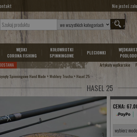
ontakt
Nie jesteś za
WĘDKI
KOŁOWROTKI
WĘDKARS
PLECIONKI
CORONA FISHING
SPINNINGOWE
PODLODO
DOSTAWA
Artykuły wędkarskie
>
>
zynęty Spinningowe Hand Made
Woblery Trucha
Hasel 25
HASEL 25
CENA:
67.0