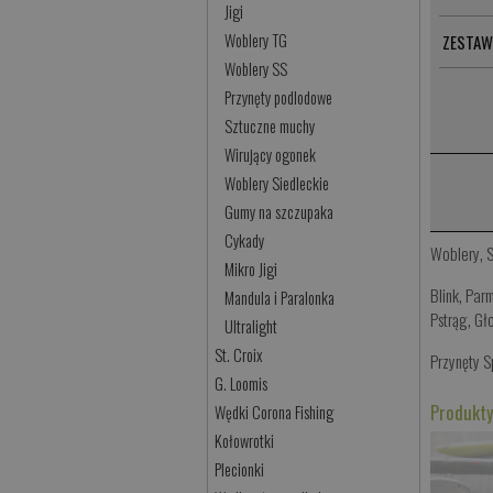
Jigi
Woblery TG
ZESTAW
Woblery SS
Przynęty podlodowe
Sztuczne muchy
Wirujący ogonek
Woblery Siedleckie
Gumy na szczupaka
Cykady
Woblery
,
Mikro Jigi
Blink
,
Par
Mandula i Paralonka
Pstrąg
,
Gł
Ultralight
St. Croix
Przynęty 
G. Loomis
Produkty
Wędki Corona Fishing
Kołowrotki
Plecionki