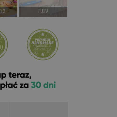
ia 2
PULPA
Jugo
LN
Czekamy na dostawę
Czekamy na dostawę
>
Kup teraz >
Kup teraz >