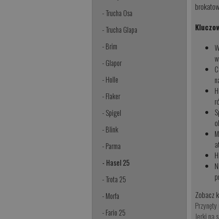
brokatow
- Trucha Osa
Kluczo
- Trucha Glapa
- Brim
W
w
- Glapor
C
n
- Holle
H
- Flaker
r
S
- Spigel
o
- Blink
M
a
- Parma
H
- Hasel 25
N
p
- Trota 25
Zobacz k
- Morfa
Przynęty
- Fario 25
Jerki na