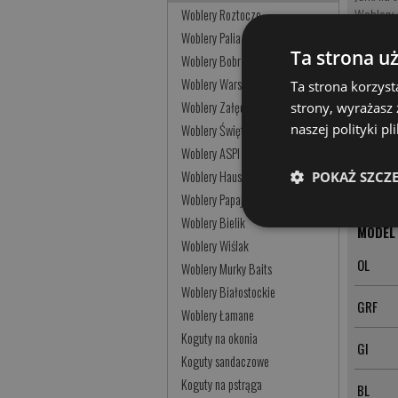
Woblery 
Woblery Roztocze
Koguty n
Woblery Palia
Przynęty
Ta strona u
Woblery Bobrzańskie
Jerki na
Woblery Warszawskie
Ta strona korzyst
Woblery 
Woblery Załęczańskie
strony, wyrażasz
Koguty n
naszej polityki p
Woblery Świętokrzyskie
Obrotówk
Muchy na
Woblery ASPI
Wahadłó
Woblery Hauser
POKAŻ SZCZ
Woblery Papaja
Woblery Bielik
MODEL
Woblery Wiślak
OL
Woblery Murky Baits
Woblery Białostockie
GRF
Woblery Łamane
Koguty na okonia
GI
Koguty sandaczowe
Koguty na pstrąga
BL