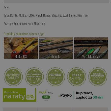
Jerki
Tejlor
,
RUTTA
,
Muttra
,
TURPA
,
Pukel
,
Hunter
,
Ghost V2
,
Beast
,
Furion
,
River Tiger
Przynęty Spinningowe Hand Made
,
Jerki
Produkty zakupione razem z tym
Hodor BS
Adamki
Vert Ukleja 75
od 77.00 PLN
od 49.00 PLN
od 49.00 PLN
Kup teraz >
Kup teraz >
Kup teraz >