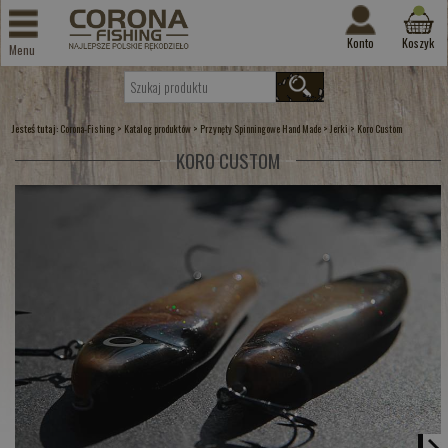
Konto
Koszyk
Menu
Jesteś tutaj:
>
>
>
>
Corona-Fishing
Katalog produktów
Przynęty Spinningowe Hand Made
Jerki
Koro Custom
KORO CUSTOM