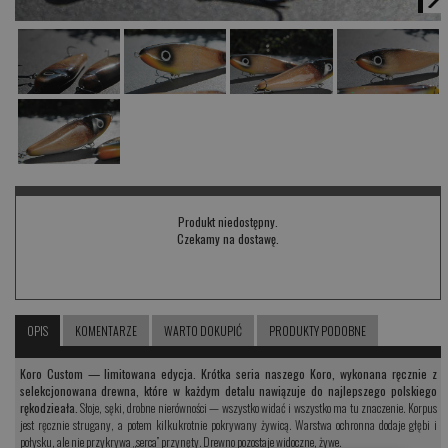
Produkt niedostępny.
Czekamy na dostawę.
OPIS
KOMENTARZE
WARTO DOKUPIĆ
PRODUKTY PODOBNE
Koro Custom — limitowana edycja. Krótka seria naszego Koro, wykonana ręcznie z
selekcjonowana drewna, które w każdym detalu nawiązuje do najlepszego polskiego
rękodzieała.
Słoje, sęki, drobne nierówności — wszystko widać i wszystko ma tu znaczenie. Korpus
jest ręcznie strugany, a potem kilkukrotnie pokrywany żywicą. Warstwa ochronna dodaje głębi i
połysku, ale nie przykrywa „serca” przynęty. Drewno pozostaje widoczne, żywe.