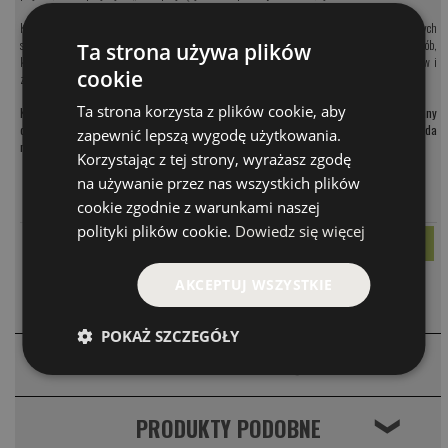
Każdy egzemplarz różni się układem słojów i rysunkiem materiału. Nie ma dwóch takich samych
sztuk i nie będzie. Po wyprzedaniu partii nie odtworzymy identycznego wzoru. To przynęta dla osób,
Ta strona używa plików
które chcą mieć w pudełku rzecz jedyną, nie masową. To wyjątkowy rarytas dla kolekcjonerów i
cookie
zbieraczy przynęt
Ta strona korzysta z plików cookie, aby
Koro Custom jest pełnowartościowym jerkiem Koro w wersji ekskluzywnej: dopracowany
detal, ręczna selekcja, wykończenie bez kompromisów. Jednak przyznajemy, że szkoda
zapewnić lepszą wygodę użytkowania.
nim łowić drapieżne szczupaki ;)
Korzystając z tej strony, wyrażasz zgodę
na używanie przez nas wszystkich plików
MODEL
CENA
cookie zgodnie z warunkami naszej
247.00 PLN
K CUSTOM
polityki plików cookie.
Dowiedz się więcej
AKCEPTUJ WSZYSTKIE
KOMENTARZE
❮
POKAŻ SZCZEGÓŁY
WARTO DOKUPIĆ
❮
PRODUKTY PODOBNE
❮