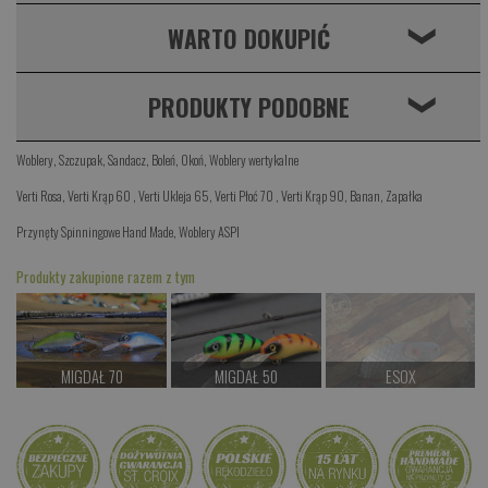
WARTO DOKUPIĆ
❮
PRODUKTY PODOBNE
❮
Woblery
,
Szczupak
,
Sandacz
,
Boleń
,
Okoń
,
Woblery wertykalne
Verti Rosa
,
Verti Krąp 60
,
Verti Ukleja 65
,
Verti Płoć 70
,
Verti Krąp 90
,
Banan
,
Zapałka
Przynęty Spinningowe Hand Made
,
Woblery ASPI
Produkty zakupione razem z tym
MIGDAŁ 70
MIGDAŁ 50
ESOX
od 38.00 PLN
od 39.00 PLN
Czekamy na dostawę
Kup teraz >
Kup teraz >
Kup teraz >
MORS