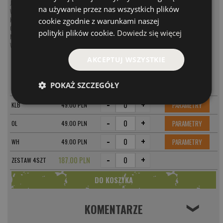
Jerki na szczupaka
na używanie przez nas wszystkich plików
Woblery na szczupaka
Koguty na szczupaka
cookie zgodnie z warunkami naszej
Obrotówki na szczupaka
polityki plików cookie.
Dowiedz się więcej
Muchy na szczupaka
Wahadłówki na szczupaka
AKCEPTUJ WSZYSTKIE
MODEL
CENA
-
+
POKAŻ SZCZEGÓŁY
PARAMETRY
GRF
49.00 PLN
-
+
PARAMETRY
KLB
49.00 PLN
-
+
PARAMETRY
OL
49.00 PLN
-
+
PARAMETRY
WH
49.00 PLN
-
+
187.00 PLN
ZESTAW 4SZT
KOMENTARZE
❮