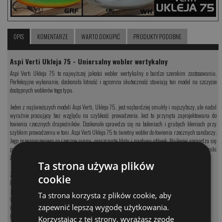
OPIS
KOMENTARZE
WARTO DOKUPIĆ
PRODUKTY PODOBNE
Aspi Verti Ukleja 75 - Uniersalny wobler wertykalny
Aspi Verti Ukleja 75 to najwyższej jakości wobler wertykalny o bardzo szerokim zastosowaniu.
Perfekcyjne wykonanie, doskonała lotność i ogromna skuteczność stawiają ten model na szczycie
dostępnych woblerów tego typu.
Jeden z najświeższych modeli Aspi Verti, Ukleja 75, jest najbardziej smukły i najszybszy, ale nadal
wyraźnie pracujący bez względu na szybkość prowadzenia. Jest to przynęta zaprojektowana do
łowienia rzecznych drapieżników. Doskonale sprawdza się na boleniach i grubych kleniach przy
szybkim prowadzeniu w toni. Aspi Verti Ukleja 75 to świetny wobler do łowienia rzecznych sandaczy.
Jego przeznaczeniem są rzeczne rynny, piaszczyste blaty i napływy główek. Najlepiej sprawdza się
przeprowadzony przez kant przykosy, gdzie staje się zabójczą bronią na wszystkie drapieżniki
żerujące na przykosie.
Ta strona używa plików
Zobacz kategorię:
cookie
Przynęty na sandacza
Jerki na sandacza
Ta strona korzysta z plików cookie, aby
Woblery na sandacza
zapewnić lepszą wygodę użytkowania.
Koguty na sandacza
Przynęty na szczupaka
Korzystając z tej strony, wyrażasz zgodę