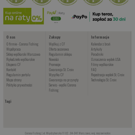
Czekamy na dostawę
Kup teraz >
O nas
Zakupy
Informacje
O firmie - Corona Fishing
Wędkuj z CF
Kalendarz brań
Współpraca
Oferta sezonowa
Artykuły
Sklep wędkarski Warszawa
Regulamin sklepu
Poradniki
Rękodzieło wędkarskie
Nowości
Oznaczenia wędek USA
Eksperci CF
Promocje
Filmy wędkarskie
Kontakt
Gwarancja St. Croix
FAQ
Regulamin portalu
Wysyłka CF
Rejestracja wędek St. Croix
Mapa strony
Gwarancja na przynęty
Technologia St. Croix
Polityka prywatności
Serwis - wędki Corona
Fishing
Tagi
Corona Fishing | ul. Międzyborska 11 U2 , 04-041 Warszawa, woj. mazowieckie