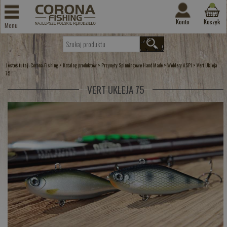
Konto
Koszyk
Menu
Jesteś tutaj:
>
>
>
>
Corona-Fishing
Katalog produktów
Przynęty Spinningowe Hand Made
Woblery ASPI
Vert Ukleja
75
VERT UKLEJA 75