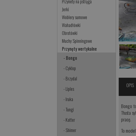
Przynety na pstrąga
Jerki
Woblery sumowe
Wahadłówki
Obrotówki
Muchy Spinningowe
Przynęty wertykalne
- Bongo
- Cyklop
- Brzydal
OPIS
- Liples
- Iruka
Bongo to
- Tungi
Tłusta s
pracę.
- Katter
- Shimer
To model