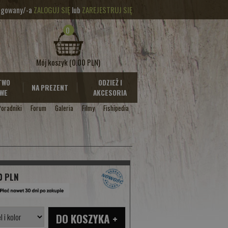
logowany/-a
ZALOGUJ SIĘ
lub
ZAREJESTRUJ SIĘ
0
Mój koszyk
(0.00 PLN)
TWO
ODZIEŻ I
NA PREZENT
WE
AKCESORIA
Poradniki
Forum
Galeria
Filmy
Fishipedia
0 PLN