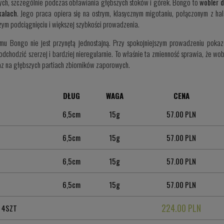
ch, szczególnie podczas obławiania głębszych stoków i górek. Bongo to
wobler d
kalach
. Jego praca opiera się na ostrym, klasycznym migotaniu, połączonym z hal
zym podciągnięciu i większej szybkości prowadzenia.
emu Bongo nie jest przynętą jednostajną. Przy spokojniejszym prowadzeniu pokaz
odchodzić szerzej i bardziej nieregularnie. To właśnie ta zmienność sprawia, że wo
az na głębszych partiach zbiorników zaporowych.
DŁUG
WAGA
CENA
6,5cm
15g
57.00 PLN
6,5cm
15g
57.00 PLN
6,5cm
15g
57.00 PLN
6,5cm
15g
57.00 PLN
224.00 PLN
 4SZT