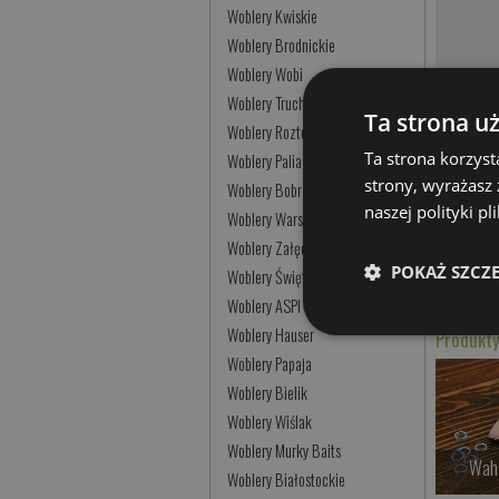
Woblery Kwiskie
Woblery Brodnickie
Woblery Wobi
Woblery Trucha
Ta strona u
Woblery Roztocze
Ta strona korzyst
Woblery Palia
Szczupak
strony, wyrażasz
Woblery Bobrzańskie
naszej polityki p
Woblery Warszawskie
Cyklop
,
Br
Białostoc
Woblery Załęczańskie
POKAŻ SZCZ
Woblery Świętokrzyskie
Przynęty 
Woblery ASPI
Woblery Hauser
Produkty
Woblery Papaja
Woblery Bielik
Woblery Wiślak
Woblery Murky Baits
Waha
Woblery Białostockie