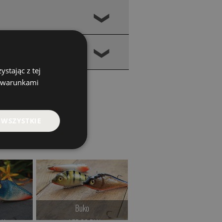
❮
❮
stając z tej
z warunkami
 WSZYSTKIE
Buko
KALEWA CF