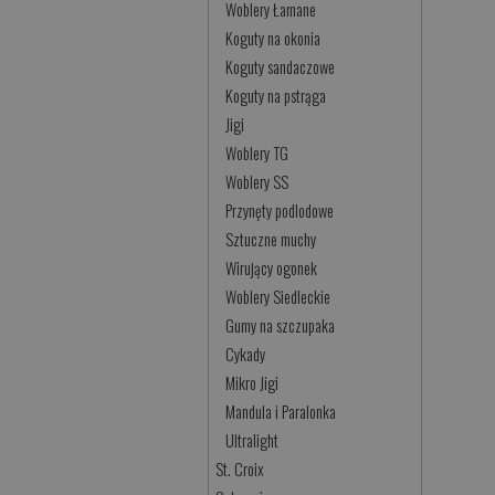
Woblery Łamane
Koguty na okonia
Koguty sandaczowe
Koguty na pstrąga
Jigi
Woblery TG
Woblery SS
Przynęty podlodowe
Sztuczne muchy
Wirujący ogonek
Woblery Siedleckie
Gumy na szczupaka
Cykady
Mikro Jigi
Mandula i Paralonka
Ultralight
St. Croix