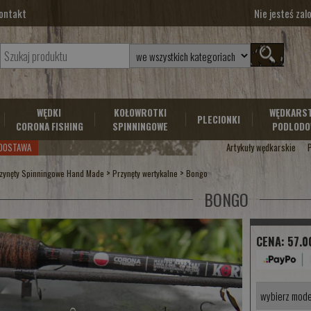
ontakt
Nie jesteś za
WĘDKI
KOŁOWROTKI
WĘDKARS
PLECIONKI
CORONA FISHING
SPINNINGOWE
PODLODO
DOSTAWA
Artykuły wędkarskie
>
>
zynęty Spinningowe Hand Made
Przynęty wertykalne
Bongo
BONGO
CENA:
57.0