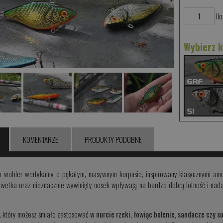
Ilo
Wybierz 
KOMENTARZE
PRODUKTY PODOBNE
 wobler wertykalny o pękatym, masywnym korpusie, inspirowany klasycznymi ame
ylwetka oraz nieznacznie wywinięty nosek wpływają na bardzo dobrą lotność i nada
, który możesz śmiało zastosować
w nurcie rzeki, łowiąc bolenie, sandacze czy s