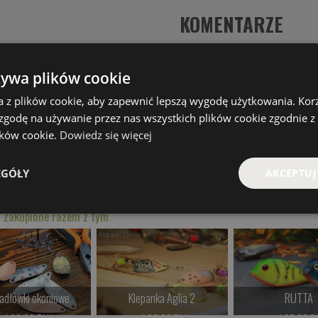
KOMENTARZE
PRODUKTY PODOBNE
żywa plików cookie
a z plików cookie, aby zapewnić lepszą wygodę użytkowania. Korzy
,
Sandacz
,
Boleń
,
Okoń
,
Woblery wertykalne
 zgodę na używanie przez nas wszystkich plików cookie zgodnie 
lików cookie.
Dowiedz się więcej
zydal
,
Liples
,
Iruka
,
Tungi
,
SM Konik Polny
,
SM Majowy
,
ka Mrówka
,
Białostocki Żuk
,
SM Szerszeń
EGÓŁY
AKCEPTUJ
Spinningowe Hand Made
,
Przynęty wertykalne
 zakupione razem z tym
dłówki okoniowe
Klepanka Aglia 2
RUTTA