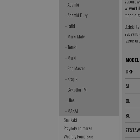
zaporowy
- Adamki
w werti
mocniejs
- Adamki Duży
- Fałki
Dzięki t
zaczyna 
- Marki Mały
rzece or
- Tomki
- Marki
MODEL
- Rap Master
GRF
- Krapik
SI
- Cykadka TM
- Ules
OL
- MAKAJ
BL
Smużaki
Przynęty na morze
ZESTAW
Woblery Pomorskie