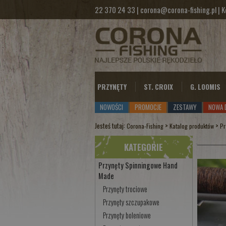
22 370 24 33
|
corona@corona-fishing.pl
|
K
PRZYNĘTY
ST. CROIX
G. LOOMIS
NOWOŚCI
PROMOCJE
ZESTAWY
NOWA 
Jesteś tutaj:
>
>
Corona-Fishing
Katalog produktów
Pr
KATEGORIE
Przynęty Spinningowe Hand
Made
Przynęty trociowe
Przynęty szczupakowe
Przynęty boleniowe