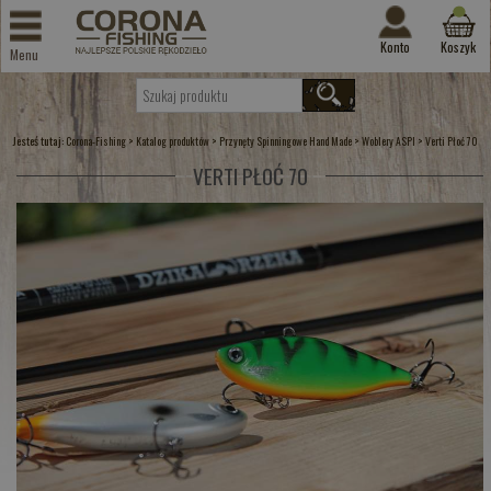
Konto
Koszyk
Menu
Jesteś tutaj:
>
>
>
>
Corona-Fishing
Katalog produktów
Przynęty Spinningowe Hand Made
Woblery ASPI
Verti Płoć 70
VERTI PŁOĆ 70