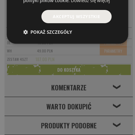
polityki plików cookie.
Dowiedz się więcej
MODEL
CENA
AKCEPTUJ WSZYSTKIE
-
+
PARAMETRY
GRF
49.00 PLN
-
+
POKAŻ SZCZEGÓŁY
PARAMETRY
KLB
49.00 PLN
PARAMETRY
OL
49.00 PLN
PARAMETRY
WH
49.00 PLN
187.00 PLN
ZESTAW 4SZT
KOMENTARZE
❮
WARTO DOKUPIĆ
❮
PRODUKTY PODOBNE
❮