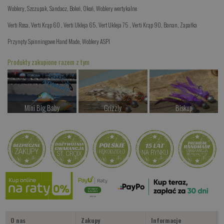
Woblery
,
Szczupak
,
Sandacz
,
Boleń
,
Okoń
,
Woblery wertykalne
Verti Rosa
,
Verti Krąp 60
,
Verti Ukleja 65
,
Vert Ukleja 75
,
Verti Krąp 90
,
Banan
,
Zapałka
Przynęty Spinningowe Hand Made
,
Woblery ASPI
Produkty zakupione razem z tym
Mini Big Baby
Grizzly
Biskup
od 69.00 PLN
od 19.00 PLN
od 19.00 PLN
Kup teraz >
Kup teraz >
Kup teraz >
Czarno-Czerwony
od 19.00 PLN
Kup teraz >
O nas
Zakupy
Informacje