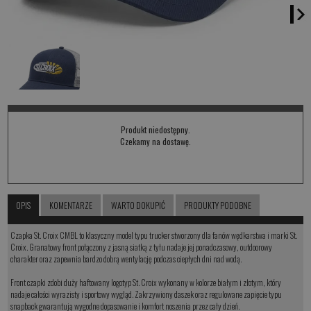
Produkt niedostępny.
Czekamy na dostawę.
OPIS
KOMENTARZE
WARTO DOKUPIĆ
PRODUKTY PODOBNE
Czapka St. Croix CMBL to klasyczny model typu trucker stworzony dla fanów wędkarstwa i marki St.
Croix. Granatowy front połączony z jasną siatką z tyłu nadaje jej ponadczasowy, outdoorowy
charakter oraz zapewnia bardzo dobrą wentylację podczas ciepłych dni nad wodą.
Front czapki zdobi duży haftowany logotyp St. Croix wykonany w kolorze białym i złotym, który
nadaje całości wyrazisty i sportowy wygląd. Zakrzywiony daszek oraz regulowane zapięcie typu
snapback gwarantują wygodne dopasowanie i komfort noszenia przez cały dzień.