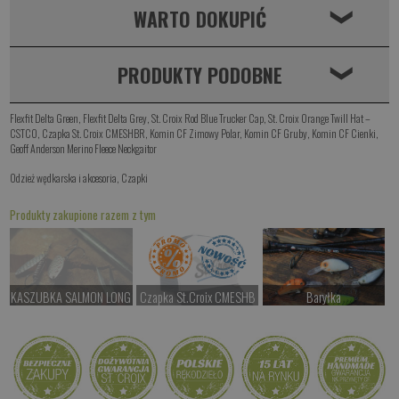
WARTO DOKUPIĆ
❮
PRODUKTY PODOBNE
❮
Flexfit Delta Green
,
Flexfit Delta Grey
,
St. Croix Rod Blue Trucker Cap
,
St. Croix Orange Twill Hat –
CSTCO
,
Czapka St. Croix CMESHBR
,
Komin CF Zimowy Polar
,
Komin CF Gruby
,
Komin CF Cienki
,
Geoff Anderson Merino Fleece Neckgaitor
Odzież wędkarska i akcesoria
,
Czapki
Produkty zakupione razem z tym
KASZUBKA SALMON LONG
Czapka St.Croix CMESHB
Baryłka
Czekamy na dostawę
Czekamy na dostawę
od 77.00 PLN
Kup teraz >
Kup teraz >
Kup teraz >
Gruby Long 4