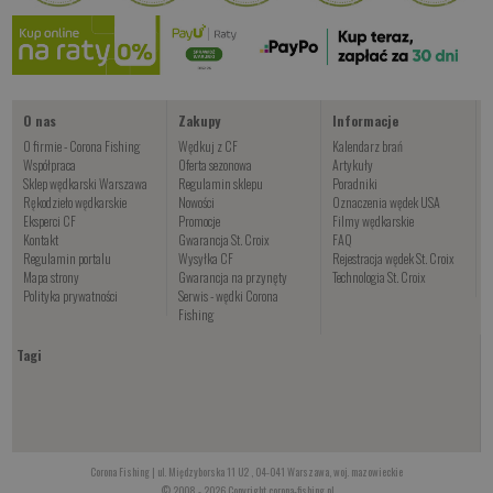
od 42.00 PLN
Kup teraz >
O nas
Zakupy
Informacje
O firmie - Corona Fishing
Wędkuj z CF
Kalendarz brań
Współpraca
Oferta sezonowa
Artykuły
Sklep wędkarski Warszawa
Regulamin sklepu
Poradniki
Rękodzieło wędkarskie
Nowości
Oznaczenia wędek USA
Eksperci CF
Promocje
Filmy wędkarskie
Kontakt
Gwarancja St. Croix
FAQ
Regulamin portalu
Wysyłka CF
Rejestracja wędek St. Croix
Mapa strony
Gwarancja na przynęty
Technologia St. Croix
Polityka prywatności
Serwis - wędki Corona
Fishing
Tagi
Corona Fishing | ul. Międzyborska 11 U2 , 04-041 Warszawa, woj. mazowieckie
© 2008 - 2026 Copyright corona-fishing.pl