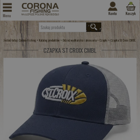
Konto
Koszyk
Menu
Jesteś tutaj:
>
>
>
>
Corona-Fishing
Katalog produktów
Odzież wędkarska i akcesoria
Czapki
Czapka St Croix CMBL
CZAPKA ST CROIX CMBL