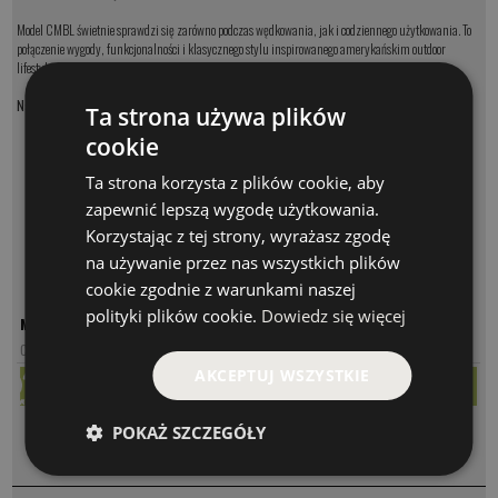
Model CMBL świetnie sprawdzi się zarówno podczas wędkowania, jak i codziennego użytkowania. To
połączenie wygody, funkcjonalności i klasycznego stylu inspirowanego amerykańskim outdoor
lifestyle.
Najważniejsze cechy:
Ta strona używa plików
model: CMBL
cookie
oryginalna czapka St. Croix
fason trucker z przewiewną siatką
Ta strona korzysta z plików cookie, aby
haftowany biało-złoty logotyp St. Croix
zapewnić lepszą wygodę użytkowania.
regulowane zapięcie snapback
lekka i wygodna konstrukcja
Korzystając z tej strony, wyrażasz zgodę
klasyczny outdoorowy styl
na używanie przez nas wszystkich plików
idealna nad wodę i do codziennego noszenia
cookie zgodnie z warunkami naszej
polityki plików cookie.
Dowiedz się więcej
MODEL
CENA
CMBL
97.00 PLN
AKCEPTUJ WSZYSTKIE
POKAŻ SZCZEGÓŁY
KOMENTARZE
❮