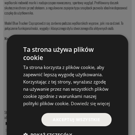
wędkarski rodowód marki i nadaje czapce nowoczesny, sportowy wygląd. Profilowany daszek
skutecznie chroni przed słońcem, a regulowane zapięcie typu snapback pozwala idealnie dopasować
czapkę do użytkownika.
Model Blue Trucker Cap sprawdzi się zarówno podczas wędkarskich wypraw, jak i na co dzień. To
połączenie funkcjonalności, wygody i klasycznego stylu stworzonego dla aktywnych osób.
Najważniejsze cechy:
model: St. Croix Rod Blue Trucker Cap
Ta strona używa plików
oryginalna czapka St. Croix
cookie
klasyczny fason trucker
przewiewna tylna część wykonana z siatki mesh
Ta strona korzysta z plików cookie, aby
haftowana naszywka z logo St. Croix Rod
regulowane zapięcie typu snapback
zapewnić lepszą wygodę użytkowania.
profilowany daszek chroniący przed słońcem
Korzystając z tej strony, wyrażasz zgodę
lekka i wygodna konstrukcja
trwałe materiały zapewniające długą żywotność
na używanie przez nas wszystkich plików
idealna do wędkowania, aktywności outdoorowych i codziennego noszenia
cookie zgodnie z warunkami naszej
sportowy i uniwersalny styl
polityki plików cookie.
Dowiedz się więcej
St. Croix Rod Blue Trucker Cap to doskonały wybór dla wędkarzy oraz wszystkich miłośników
aktywnego stylu życia, którzy cenią wygodę, przewiewność i klasyczny wygląd marki St. Croix.
AKCEPTUJ WSZYSTKIE
MODEL
CENA
SMESHBLUE
97.00 PLN
POKAŻ SZCZEGÓŁY