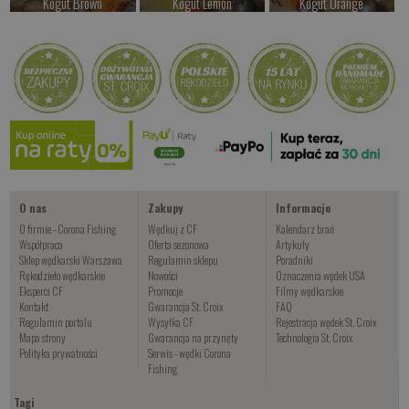
Kogut Brown
Kogut Lemon
Kogut Orange
od 24.00 PLN
od 24.00 PLN
od 24.00 PLN
Kup teraz >
Kup teraz >
Kup teraz >
Kogut Fluo
od 24.00 PLN
Kup teraz >
O nas
Zakupy
Informacje
O firmie - Corona Fishing
Wędkuj z CF
Kalendarz brań
Współpraca
Oferta sezonowa
Artykuły
Sklep wędkarski Warszawa
Regulamin sklepu
Poradniki
Rękodzieło wędkarskie
Nowości
Oznaczenia wędek USA
Eksperci CF
Promocje
Filmy wędkarskie
Kontakt
Gwarancja St. Croix
FAQ
Regulamin portalu
Wysyłka CF
Rejestracja wędek St. Croix
Mapa strony
Gwarancja na przynęty
Technologia St. Croix
Polityka prywatności
Serwis - wędki Corona
Fishing
Tagi