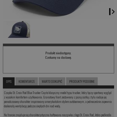
Produkt niedostępny.
Czekamy na dostawę.
OPIS
KOMENTARZE
WARTO DOKUPIĆ
PRODUKTY PODOBNE
Czapka St. Croix Rod Blue Trucker Cap to klasyczny model typu trucker, który łączy sportowy wygląd
z wysokim komfortem użytkowania. Granatowy front zestawiony z jasną siatką z tyłu nadaje jej
ponadczasowy charakter inspirowany amerykańskim stylem outdoorowym, a jednocześnie zapewnia
doskonałą wentylację podczas ciepłych dni nad wodą.
Na froncie znajduje się charakterystyczna haftowana naszywka z logo St. Croix Rod, która podkreśla