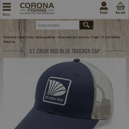
Konto
Koszyk
Menu
Jesteś tutaj:
>
>
>
>
Corona-Fishing
Katalog produktów
Odzież wędkarska i akcesoria
Czapki
St. Croix Rod Blue
Trucker Cap
ST. CROIX ROD BLUE TRUCKER CAP