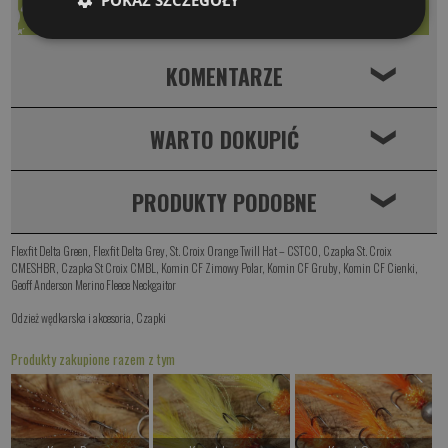
KOMENTARZE
❮
WARTO DOKUPIĆ
❮
PRODUKTY PODOBNE
❮
Flexfit Delta Green
,
Flexfit Delta Grey
,
St. Croix Orange Twill Hat – CSTCO
,
Czapka St. Croix
CMESHBR
,
Czapka St Croix CMBL
,
Komin CF Zimowy Polar
,
Komin CF Gruby
,
Komin CF Cienki
,
Geoff Anderson Merino Fleece Neckgaitor
Odzież wędkarska i akcesoria
,
Czapki
Produkty zakupione razem z tym