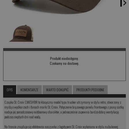
Produkt niedostępny.
Czekamy na dostawę.
OPIS
KOMENTARZE
WARTO DOKUPIĆ
PRODUKTY PODOBNE
Czapka St. Croix CMESHBR to klasyczny model typu trucker utrzymany w stylu retro, stworzony z
myślą o wędkarzach i fanach marki St. Croix. Połączenie brązowego panelu frontowego z jasną siatką
nadaje jej ponadczasowy outdoorowy charakter, a jednocześnie zapewnia bardzo dobrą wentylację
podczas ciepłych dni nad wodą.
Na froncie znajduje się efektowna naszywka z logotypem St. Croix wykonana w stylu nubukowej