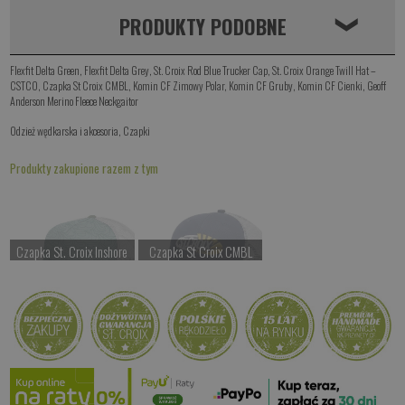
PRODUKTY PODOBNE
❮
Flexfit Delta Green
,
Flexfit Delta Grey
,
St. Croix Rod Blue Trucker Cap
,
St. Croix Orange Twill Hat –
CSTCO
,
Czapka St Croix CMBL
,
Komin CF Zimowy Polar
,
Komin CF Gruby
,
Komin CF Cienki
,
Geoff
Anderson Merino Fleece Neckgaitor
Odzież wędkarska i akcesoria
,
Czapki
Produkty zakupione razem z tym
Czapka St. Croix Inshore
Czapka St Croix CMBL
Czekamy na dostawę
Czekamy na dostawę
Kup teraz >
Kup teraz >