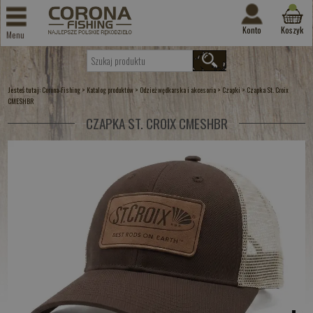
Konto
Koszyk
Menu
Jesteś tutaj:
>
>
>
>
Corona-Fishing
Katalog produktów
Odzież wędkarska i akcesoria
Czapki
Czapka St. Croix
CMESHBR
CZAPKA ST. CROIX CMESHBR