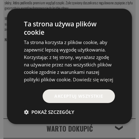
skóry, która podkreśla premium wygląd czapki. Zakrzywiony daszek oraz regulowane zapięcie z tyłu
gwarantują wygodne dopasowanie do każdej głowy.
Model CMESHBR świetnie sprawdzi się zarówno podczas wędkowania, jak i codziennego
Ta strona używa plików
użytkowania. To idealne połączenie wygody, funkcjonalności i klasycznego stylu inspirowanego
amerykańskim outdoor lifestyle.
cookie
Najważniejsze cechy:
Ta strona korzysta z plików cookie, aby
model: CMESHBR
zapewnić lepszą wygodę użytkowania.
oryginalna czapka St. Croix
Korzystając z tej strony, wyrażasz zgodę
fason trucker z przewiewną siatką
na używanie przez nas wszystkich plików
retro design
logotyp na naszywce imitującej nubukową skórę
cookie zgodnie z warunkami naszej
regulowane zapięcie snapback
polityki plików cookie.
Dowiedz się więcej
lekka i wygodna konstrukcja
idealna nad wodę i do codziennego noszenia
AKCEPTUJ WSZYSTKIE
KOMENTARZE
❮
POKAŻ SZCZEGÓŁY
WARTO DOKUPIĆ
❮