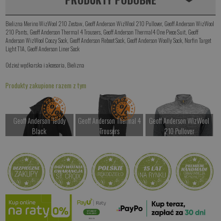
Bielizna Merino WizWool 210 Zestaw
,
Geoff Anderson WizWool 210 Pullover
,
Geoff Anderson WizWool
210 Pants
,
Geoff Anderson Thermal 4 Trousers
,
Geoff Anderson Thermal4 One Piece Suit
,
Geoff
Anderson WizWool Coozy Sock
,
Geoff Anderson Reboot Sock
,
Geoff Anderson Woolly Sock
,
Norfin Target
Light T1A
,
Geoff Anderson Liner Sock
Odzież wędkarska i akcesoria
,
Bielizna
Produkty zakupione razem z tym
Geoff Anderson Teddy
Geoff Anderson Thermal 4
Geoff Anderson WizWool
Black
Trousers
210 Pullover
od 697.00 PLN
od 567.00 PLN
od 667.00 PLN
Geoff Anderson WizWool
Kup teraz >
Kup teraz >
Kup teraz >
210 Pants
od 667.00 PLN
Kup teraz >