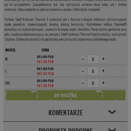
się on przypadkiem. Zaprojektowany tak, aby wytrzymać zarówno słoną wodę, jak i drobne
materiały, które napotykamy podczas łowienia w piasku i błotnistych miejscach.
Pullover Geoff Anderson Thermal 4 wykonany jest z tkaniny o długich włóknach zatrzymujących
ciepłe powietrze, zapewniających świetną ilolację termiczną. Hydrofobowe włókna Repreve®
pozwalają na szybsze schnięcie - zapewnia to więcej ciepła i komfortu. Powierzchnia pochłania parę
potu i wydajnie odparowywuje ją na zewnątrz. Geoff Anderson Thermal4 jest przytulny, wytrzymały
i stylowy. Doskonale sprawdzi się pod odzieżą wierzchnią dla zapewnienia dodatkowego ciepła.
MODEL
CENA
667.00 PLN
-
+
M
567.00 PLN
667.00 PLN
-
+
L
497.00 PLN
667.00 PLN
-
+
XXL
567.00 PLN
KOMENTARZE
❮
PRODUKTY PODOBNE
❮