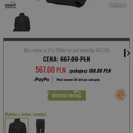
Min. cena w zł z 30dni przed obniżką 667.00
CENA:
667.00 PLN
567.00
PLN
zyskujesz 100.00 PLN
WYBIERZ MODEL
Wybierz kolor/model