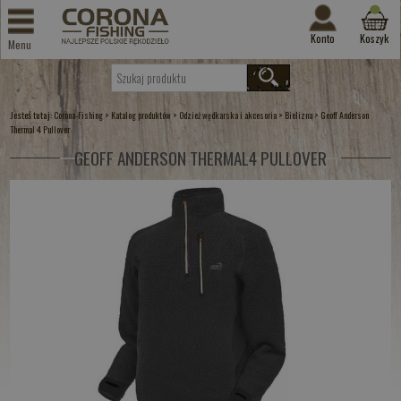
Konto
Koszyk
Menu
Jesteś tutaj:
>
>
>
>
Corona-Fishing
Katalog produktów
Odzież wędkarska i akcesoria
Bielizna
Geoff Anderson
Thermal 4 Pullover
GEOFF ANDERSON THERMAL4 PULLOVER