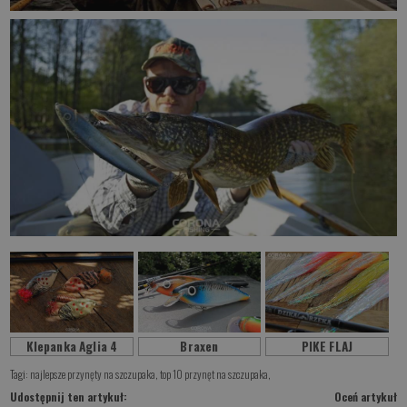
Klepanka Aglia 4
Braxen
PIKE FLAJ
Tagi:
najlepsze przynęty na szczupaka
,
top 10 przynęt na szczupaka
,
Udostępnij ten artykuł:
Oceń artykuł