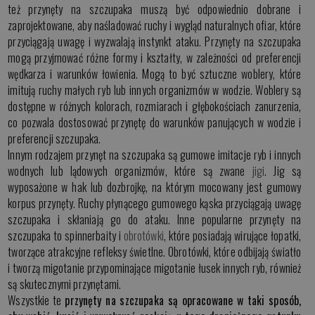
też przynęty na szczupaka muszą być odpowiednio dobrane i
zaprojektowane, aby naśladować ruchy i wygląd naturalnych ofiar, które
przyciągają uwagę i wyzwalają instynkt ataku. Przynęty na szczupaka
mogą przyjmować różne formy i kształty, w zależności od preferencji
wędkarza i warunków łowienia. Mogą to być sztuczne woblery, które
imitują ruchy małych ryb lub innych organizmów w wodzie. Woblery są
dostępne w różnych kolorach, rozmiarach i głębokościach zanurzenia,
co pozwala dostosować przynętę do warunków panujących w wodzie i
preferencji szczupaka.
Innym rodzajem przynęt na szczupaka są gumowe imitacje ryb i innych
wodnych lub lądowych organizmów, które są zwane
jigi
. Jig są
wyposażone w hak lub dozbrojkę, na którym mocowany jest gumowy
korpus przynęty. Ruchy płynącego gumowego kąska przyciągają uwagę
szczupaka i skłaniają go do ataku. Inne popularne przynęty na
szczupaka to spinnerbaity i
obrotówki
, które posiadają wirujące łopatki,
tworzące atrakcyjne refleksy świetlne. Obrotówki, które odbijają światło
i tworzą migotanie przypominające migotanie łusek innych ryb, również
są skutecznymi przynętami.
Wszystkie te
przynęty na szczupaka są opracowane w taki sposób,