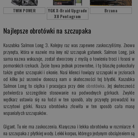
TWIN POWER
YGK X-Braid Upgrade
Brzana
X8 Pentagram
Najlepsze obrotówki na szczupaka
Kaszubka Salmon Long 3. Kolejny raz was zapewne zaskoczyliśmy. Znowu
przynęta, która w nazwie ma inny niż szczupak gatunek. Salmon Long, jak
sama nazwa wskazuje, został stworzony z myślą o łowieniu troci i łososi w
pomorskich rzekach. Życie bywa jednak przewrotne, i tę blaszkę pokochały
także grube szczupaki i okonie. Nasi klienci łowiący szczupaki w jeziorach
od kilku już sezonów donoszą nam o skuteczności tej błystki. Kaszubka
Salmon Long to ciężka i pracująca przy dnie
obrotówka
. Jej skuteczność
potwierdza szczególnie stosowanie na podwodnych górkach. Zwykle
wędkarz ustawia się na łodzi w ten sposób, aby przynętę prowadzić ku
szczytowi górki. Nasza obrotówka złowiła w ten sposób cała masę
wspaniałych szczupaków.
Gigant. Tu nie ma zaskoczenia. Klasyczna i lekka obrotówka w rozmiarze 4
na szczupaka z płytkiej wody. Lekki korpus, którego jedynym obciążeniem są