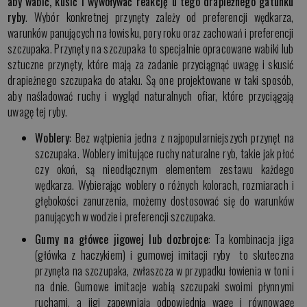
aby wabić, kusić i wywoływać reakcję u tego drapieżnego gatunku
ryby
. Wybór konkretnej przynęty zależy od preferencji wędkarza,
warunków panujących na łowisku, pory roku oraz zachowań i preferencji
szczupaka. Przynęty na szczupaka to specjalnie opracowane wabiki lub
sztuczne przynęty, które mają za zadanie przyciągnąć uwagę i skusić
drapieżnego szczupaka do ataku. Są one projektowane w taki sposób,
aby naśladować ruchy i wygląd naturalnych ofiar, które przyciągają
uwagę tej ryby.
Woblery
: Bez wątpienia jedna z najpopularniejszych przynęt na
szczupaka. Woblery imitujące ruchy naturalne ryb, takie jak płoć
czy okoń, są nieodłącznym elementem zestawu każdego
wędkarza. Wybierając woblery o różnych kolorach, rozmiarach i
głębokości zanurzenia, możemy dostosować się do warunków
panujących w wodzie i preferencji szczupaka.
Gumy na główce jigowej lub dozbrojce
: Ta kombinacja jiga
(główka z haczykiem) i gumowej imitacji ryby to skuteczna
przynęta na szczupaka, zwłaszcza w przypadku łowienia w toni i
na dnie. Gumowe imitacje wabią szczupaki swoimi płynnymi
ruchami, a jigi zapewniają odpowiednią wagę i równowagę