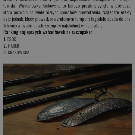
łowisku. Wahadłówka Krakowska to bardzo prosta przynęta w obsłudze,
która pozwala na wiele różnych sposobów prowadzenia. Najlepsze efekty
daje jednak, kiedy prowadzona zmiennym tempem łagodnie opada do dna.
Właśnie w czasie opadu szczupaki najchętniej w nią atakują
Ranking najlepszych wahadłówek na szczupaka:
1.
ESOX
2.
HAUER
3.
KRAKOWSKA