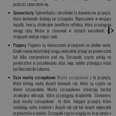
podczas zanurzania się.
Spinnerbaity
: Spinnerbaity i obrotówki to dynamiczne przynęty,
które doskonale działają na szczupaka. Wyposażone w wirujący
łopatki, tworzą atrakcyjne świetliste refleksy, które przyciągają
uwagę ryby. Można je stosować w różnych warunkach, od
stojących wód po rwące rzeki.
Poppery
: Poppery są skutecznymi przynętami na płytkie wody.
Dzięki swojej konstrukcji mogą swobodnie płynąć na powierzchni
lub kilka centymetrów pod nią. Szczupaki często polują na
powierzchni w poszukiwaniu ofiar, więc wobler pływający może
być kluczem do sukcesu.
Duże muchy szczupakowe
:
Muchy szczupakowe
z to przynęty,
które imitują ruchy dużych leniwych ryb, które są często na
diecie szczupaków. Muchy szczupakowe stwarzają bardzo
atrakcyjna wibracje, które przyciągają drapieżniki. Streamery,
duże muchy szczupakowi to duże, falujące przynęty, które
naśladują ruchy średnich i dużych ryb ryb lub innych większych
organizmów w wodzie. Szczupaki często reagują na te przynęty z