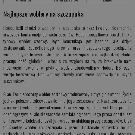
Najlepsze woblery na szczupaka
Hodor. Jeśli chodzi o
woblery na szczupaka
to nasz faworyt, niezmiennie
niszczący konkurencję od wielu sezonów. Hodor początkowo powstał jako
typowy wobler sterowy. Jego konstrukcja jest banalna, ale dzięki
zastosowaniu specyficznego drewna oraz niespotykanego obciążenia
wobler jedynie leniwie lusterkuje… A to szczupaki lubią najbardziej! Hodor
pracuje dość głęboko i właśnie ze względu na to, że brakowało nam
możliwości łowienia w płytkiej wodzie zbudowaliśmy Hodora BS, czyli
wersję bezsterową. Oba
woblery
złowiły nam wiele naprawdę duuuużych
szczupaków.
Glan. Ten niepozorny wobler został wyprodukowany z myślą o sumach. Życie
jednak pokazało zdecydowanie inne jego zastosowanie. Nasz teoretycznie
sumowy ;) wobler z powodzeniem łowi szczupaki, i to jakie! Glan pracuje
dość agresywnie, ale nieznacznie zamiata ogonem. Jego praca oparta jest
o intensywne kolebanie, czyli jak wiadomo ulubioną pracę szczupaków. Glan
to świetny wobler na szczupaki z jezior. Doskonale sprawdza się na
podwodnych szczupakowych górkach, kiedy uda nam się przynętę