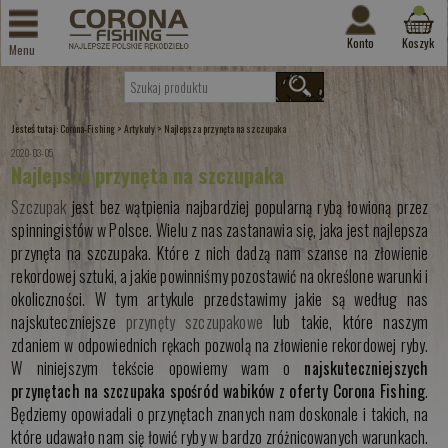
Konto
Koszyk
Menu
Jesteś tutaj:
>
>
Corona-Fishing
Artykuły
Najlepsza przynęta na szczupaka
2020-03-05
Najlepsza przynęta na szczupaka
Szczupak
jest bez wątpienia najbardziej popularną rybą łowioną przez
spinningistów w Polsce. Wielu z nas zastanawia się, jaka jest najlepsza
przynęta na szczupaka. Które z nich dadzą nam szanse na złowienie
rekordowej sztuki, a jakie powinniśmy pozostawić na określone warunki i
okoliczności. W tym artykule przedstawimy jakie są według nas
najskuteczniejsze
przynęty szczupakowe
lub takie, które naszym
zdaniem w odpowiednich rękach pozwolą na złowienie rekordowej ryby.
W niniejszym tekście opowiemy wam o
najskuteczniejszych
przynętach na szczupaka spośród wabików z oferty Corona Fishing
.
Będziemy opowiadali o przynętach znanych nam doskonale i takich, na
które udawało nam się łowić ryby w bardzo zróżnicowanych warunkach.