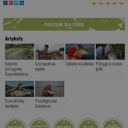
POLECANE DLA CIEBIE
Artykuły
Seazon
Szczupak na
Cykada na okonia
Pstrągi w czasie
pstrągowy
ciężko
jętki
Szuszkiewicza
Czas letniej
Patologiczne
kanikuły
Sandacze