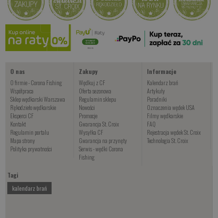
O nas
Zakupy
Informacje
O firmie - Corona Fishing
Wędkuj z CF
Kalendarz brań
Współpraca
Oferta sezonowa
Artykuły
Sklep wędkarski Warszawa
Regulamin sklepu
Poradniki
Rękodzieło wędkarskie
Nowości
Oznaczenia wędek USA
Eksperci CF
Promocje
Filmy wędkarskie
Kontakt
Gwarancja St. Croix
FAQ
Regulamin portalu
Wysyłka CF
Rejestracja wędek St. Croix
Mapa strony
Gwarancja na przynęty
Technologia St. Croix
Polityka prywatności
Serwis - wędki Corona
Fishing
Tagi
kalendarz brań