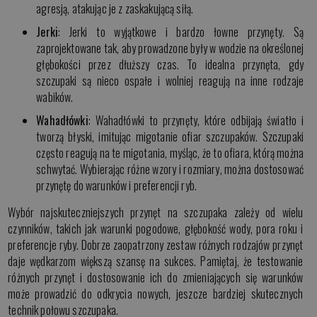
agresją, atakując je z zaskakującą siłą.
Jerki
: Jerki to wyjątkowe i bardzo łowne przynęty. Są
zaprojektowane tak, aby prowadzone były w wodzie na określonej
głębokości przez dłuższy czas. To idealna przynęta, gdy
szczupaki są nieco ospałe i wolniej reagują na inne rodzaje
wabików.
Wahadłówki
: Wahadłówki to przynęty, które odbijają światło i
tworzą błyski, imitując migotanie ofiar szczupaków. Szczupaki
często reagują na te migotania, myśląc, że to ofiara, którą można
schwytać. Wybierając różne wzory i rozmiary, można dostosować
przynętę do warunków i preferencji ryb.
Wybór najskuteczniejszych przynęt na szczupaka zależy od wielu
czynników, takich jak warunki pogodowe, głębokość wody, pora roku i
preferencje ryby. Dobrze zaopatrzony zestaw różnych rodzajów przynęt
daje wędkarzom większą szansę na sukces. Pamiętaj, że testowanie
różnych przynęt i dostosowanie ich do zmieniających się warunków
może prowadzić do odkrycia nowych, jeszcze bardziej skutecznych
technik połowu szczupaka.