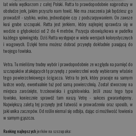
lat wielu wędkarzom z całej Polski. Rutta to prawdopodobnie najprostszy w
obsłudze jerk, jakim przyszło nam łowić. Nie ma znaczenia jak będziesz go
prowadził - szybko, wolno, jednostajnie czy z podszarpywaniem. On zawsze
kusi grube szczupaki. Rutta jest jerkiem, który najlepiej sprawdza się w
wodzie o głębokości od 2 do 4 metrów. Pozycja obowiązkowa w pudełku
każdego spinningisty. Dziś Rutta występuje w wielu wersjach kolorystycznych
i wagowych. Dzięki temu możesz dobrać przynętę dokładnie pasującą do
twojego łowiska.
Vetra. Tu mieliśmy trudny wybór i prawdopodobnie ze względu na pamięć do
szczupaków atakujących tę przynętę z powierzchni wody wybieramy właśnie
tego powierzchniowego ścigacza. Vetra to jerk, który pracuje na samym
lustrze wody, ewentualnie tuż pod samą powierzchnią. Został stworzony na
miejsca zarośnięte, trzcinowiska i grążelowiska. Jeśli znasz tego typu
łowisko, koniecznie sprawdź tam naszą Vetrę - sukces gwarantujemy.
Największą zaletą tej przynęty jest łatwość w prowadzeniu oraz sposób, w
jaki unika zaczepów. Od roślin niemal się odbija, dając ci możliwość łowienia
w samym gąszczu.
Ranking najlepszych
jerków na szczupaka
: