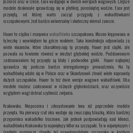
jeziorze oraz w rzece. Esox występuje w dwóch wersjach wagowych. Lżejsze
modele doskonale sprawdzają się w płytkiej, porośniętej wodzie. Esox jest
przynętą, od której warto zacząć przygodę z wahadłówkami
szczupakowymi. Jest bardzo uniwersalny i skuteczny niemal zawsze.
Hauer to ciężka i masywna
wahadłówka
szczupakowa. Mocno krępowana w
łyżeczkę z wywiniętym ku górze noskiem. Taka konstrukcja odpowiada za
wiele niuansów, które charakteryzują tę przynętę. Hauer jest ciężki, ale
pozwala na łowienie również w niezbyt głębokiej wodzie. Podstawowym
zastosowaniem tej przynęty są blaty i podwodne górki. Hauer najlepiej
sprawdza się podczas bardzo nieregularnego prowadzenia. Na tę
wahadłówkę udało się w Polsce oraz w Skandynawii złowić wiele naprawdę
dużych szczupaków. Hauer to też dwie wersje wagowe wahadłówki. Oba
modele możesz zastosować w różnych głębokościach, oraz oczywiście
względem wagi dobrać szybkość zwijania.
Krakowska. Niepozorna i zdecydowanie inna niż poprzednie modele
przynęta. Na pierwszy rzut oka wydaje się zwyczajną blaszką, która bardziej
przypomina wahadełko trociowe. Jak jednak podpowiadają nasi klienci,
wahadłówka Krakowska to największy killer na szczupaki. Te w największym i
średnim rozmiarze złowiły już prawdopodobnie szczupaka w każdym