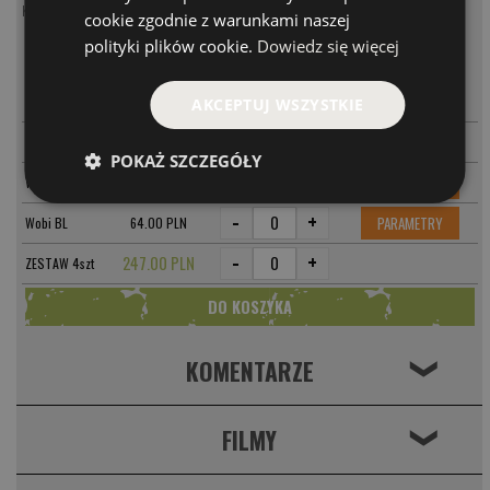
Koguty na sandacza
cookie zgodnie z warunkami naszej
polityki plików cookie.
Dowiedz się więcej
MODEL
CENA
-
+
PARAMETRY
Wobi GRF
64.00 PLN
AKCEPTUJ WSZYSTKIE
-
+
PARAMETRY
Wobi RD
64.00 PLN
POKAŻ SZCZEGÓŁY
-
+
PARAMETRY
Wobi SI
64.00 PLN
-
+
PARAMETRY
Wobi BL
64.00 PLN
-
+
247.00 PLN
ZESTAW 4szt
KOMENTARZE
❮
FILMY
❮