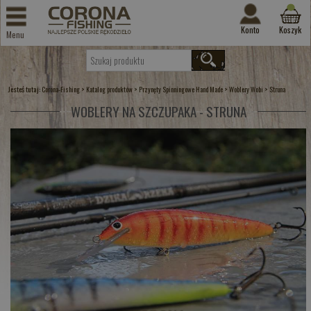
Konto
Koszyk
Menu
Jesteś tutaj:
>
>
>
>
Corona-Fishing
Katalog produktów
Przynęty Spinningowe Hand Made
Woblery Wobi
Struna
WOBLERY NA SZCZUPAKA - STRUNA