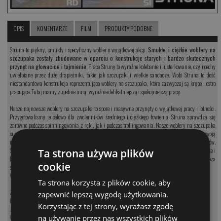
OPIS
KOMENTARZE
FILM
PRODUKTY PODOBNE
Struna to piękny, smukły i specyficzny wobler o wyjątkowej akcji.
Smukłe i ciężkie woblery na
szczupaka zostały zbudowane w oparciu o konstrukcje starych i bardzo skutecznych
przynęt na głowacice i tajmienie
. Praca Struny to wyraźne kolebanie i lusterkowanie, czyli cechy
uwielbiane przez duże drapieżniki, takie jak szczupaki i wielkie sandacze. Wobi Struna to dość
niestandardowa konstrukcja reprezentująca woblery na szczupaka, które zazwyczaj są krępe i ostro
pracujące. Tutaj mamy zupełnie inną, wyraźnie delikatniejszą i spokojniejszą pracę.
Nasze najnowsze woblery na szczupaka to spore i masywne przynęty o wyjątkowej pracy i lotności.
Przygotowalismy je celowo dla zwolenników średniego i ciężkiego łowienia. Struna sprawdza się
zarówno podczas spinningowania z ręki, jak i podczas trollingowania. Nasze woblery na szczupaka
sugerujemy prowadzić nieregularnie, ale maksymalnie wolno - wówczas pokazują swoją
najpiękniejszą, kolebiącą pracę, która szczególnie ceniona jest przez łowców wielkich szczupaków.
Struna to wobler, który powstał specjalnie na zamówienie wędkarzy łowiących w Mongolii tajmienie i
Ta strona używa plików
lenoki, został jednak szybko zweryfikowany przez fanów łowienia grubych szczupaków. Poza
cookie
szczupakami dobrze działa też na sandacze.
Wobler lekko pływający. Zbrojony w kotwice nr 2. Głębokość prowadzenia do 3 metrów.
Ta strona korzysta z plików cookie, aby
Zobacz kategorię:
zapewnić lepszą wygodę użytkowania.
Przynęty na sandacza
Korzystając z tej strony, wyrażasz zgodę
Jerki na sandacza
Woblery na sandacza
na używanie przez nas wszystkich plików