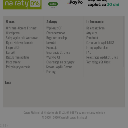
Kup teraz >
O nas
Zakupy
Informacje
O firmie - Corona Fishing
Wędkuj z CF
Kalendarz brań
Współpraca
Oferta sezonowa
Artykuły
Sklep wędkarski Warszawa
Regulamin sklepu
Poradniki
Rękodzieło wędkarskie
Nowości
Oznaczenia wędek USA
Eksperci CF
Promocje
Filmy wędkarskie
Kontakt
Gwarancja St. Croix
FAQ
Regulamin portalu
Wysyłka CF
Rejestracja wędek St. Croix
Mapa strony
Gwarancja na przynęty
Technologia St. Croix
Polityka prywatności
Serwis - wędki Corona
Fishing
Tagi
Corona Fishing | ul. Międzyborska 11 U2 , 04-041 Warszawa, woj. mazowieckie
© 2008 - 2026 Copyright corona-fishing.pl
3.74 s