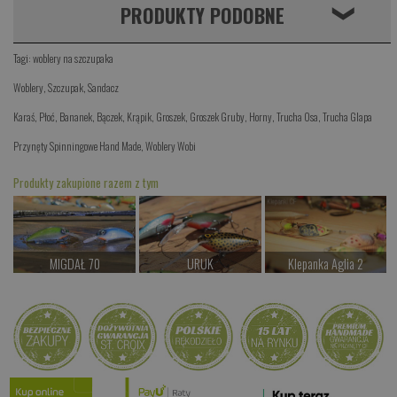
PRODUKTY PODOBNE
❮
Tagi:
woblery na szczupaka
Woblery
,
Szczupak
,
Sandacz
Karaś
,
Płoć
,
Bananek
,
Bączek
,
Krąpik
,
Groszek
,
Groszek Gruby
,
Horny
,
Trucha Osa
,
Trucha Glapa
Przynęty Spinningowe Hand Made
,
Woblery Wobi
Produkty zakupione razem z tym
MIGDAŁ 70
URUK
Klepanka Aglia 2
od 38.00 PLN
od 69.00 PLN
od 28.00 PLN
Kup teraz >
Kup teraz >
Kup teraz >
RUTTA
od 87.00 PLN