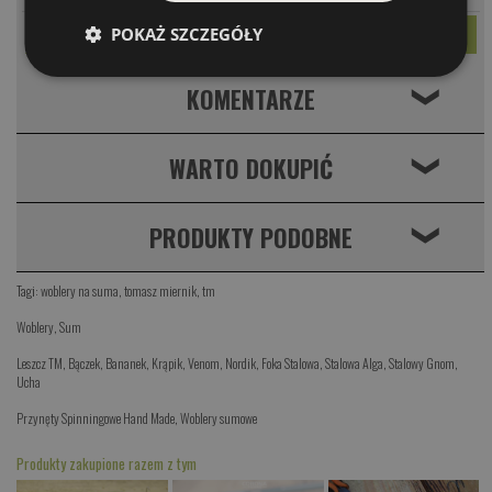
POKAŻ SZCZEGÓŁY
KOMENTARZE
❮
WARTO DOKUPIĆ
❮
PRODUKTY PODOBNE
❮
Tagi:
woblery na suma
,
tomasz miernik
,
tm
Woblery
,
Sum
Leszcz TM
,
Bączek
,
Bananek
,
Krąpik
,
Venom
,
Nordik
,
Foka Stalowa
,
Stalowa Alga
,
Stalowy Gnom
,
Ucha
Przynęty Spinningowe Hand Made
,
Woblery sumowe
Produkty zakupione razem z tym