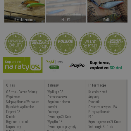
Kwiski Foxinus
PULPA
Muttra
od 47.00 PLN
Czekamy na dostawę
od 97.00 PLN
Kup teraz >
Kup teraz >
Kup teraz >
Kwiski Scooby
Czekamy na dostawę
Kup teraz >
O nas
Zakupy
Informacje
O firmie - Corona Fishing
Wędkuj z CF
Kalendarz brań
Współpraca
Oferta sezonowa
Artykuły
Sklep wędkarski Warszawa
Regulamin sklepu
Poradniki
Rękodzieło wędkarskie
Nowości
Oznaczenia wędek USA
Eksperci CF
Promocje
Filmy wędkarskie
Kontakt
Gwarancja St. Croix
FAQ
Regulamin portalu
Wysyłka CF
Rejestracja wędek St. Croix
Mapa strony
Gwarancja na przynęty
Technologia St. Croix