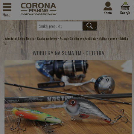
Konto
Koszyk
Menu
Jesteś tutaj:
>
>
>
>
Corona-Fishing
Katalog produktów
Przynęty Spinningowe Hand Made
Woblery sumowe
Detetka
TM
WOBLERY NA SUMA TM - DETETKA