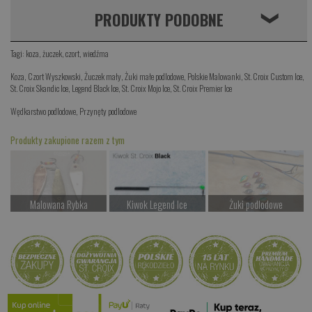
PRODUKTY PODOBNE
❮
Tagi:
koza
,
żuczek
,
czort
,
wiedźma
Koza
,
Czort Wyszkowski
,
Żuczek mały
,
Żuki małe podlodowe
,
Polskie Malowanki
,
St. Croix Custom Ice
,
St. Croix Skandic Ice
,
Legend Black Ice
,
St. Croix Mojo Ice
,
St. Croix Premier Ice
Wędkarstwo podlodowe
,
Przynęty podlodowe
Produkty zakupione razem z tym
Malowana Rybka
Kiwok Legend Ice
Żuki podlodowe
Czekamy na dostawę
od 87.00 PLN
Czekamy na dostawę
Kup teraz >
Kup teraz >
Kup teraz >
Balansówka
Czekamy na dostawę