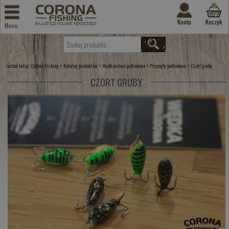
Konto
Koszyk
Menu
Jesteś tutaj:
>
>
>
>
Corona-Fishing
Katalog produktów
Wędkarstwo podlodowe
Przynęty podlodowe
Czort gruby
CZORT GRUBY