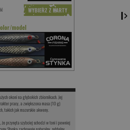
ść
WYBIERZ Z KARTY
kolor/model
ych okoni na głębokich zbiornikach. Jej
rakter pracy, a zwiększona masa (10 g)
h, takich jak mazurskie akweny.
że przynęta szybciej schodzi w toni i pewniej
cyny Stynka zachowuje naturalny, subtelny