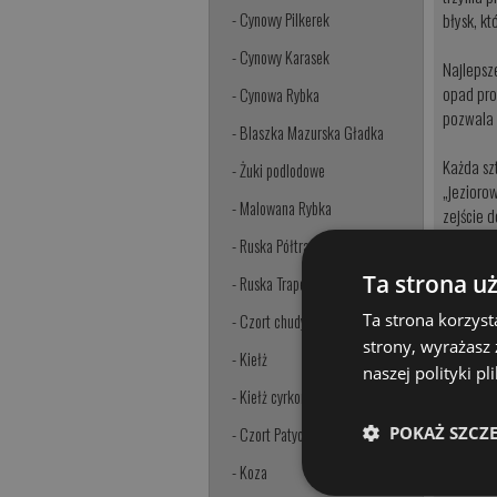
błysk, k
- Cynowy Pilkerek
- Cynowy Karasek
Najlepsz
opad pro
- Cynowa Rybka
pozwala 
- Blaszka Mazurska Gładka
Każda sz
- Żuki podlodowe
„jezioro
- Malowana Rybka
zejście 
MODEL
- Ruska Półtrapez
Ta strona u
MO
- Ruska Trapez z haczykiem
Ta strona korzyst
- Czort chudy
MI
strony, wyrażasz
- Kiełż
naszej polityki p
SI
- Kiełż cyrkonia
POKAŻ SZCZ
- Czort Patyczak
ZESTAW
- Koza