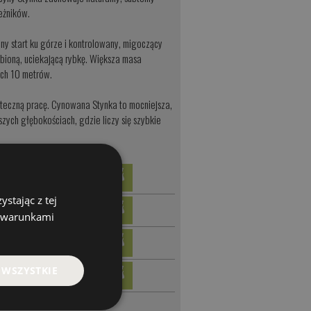
eżników.
y start ku górze i kontrolowany, migoczący
bioną, uciekającą rybkę. Większa masa
ych 10 metrów.
uteczną pracę. Cynowana Stynka to mocniejsza,
zych głębokościach, gdzie liczy się szybkie
stając z tej
z warunkami
 WSZYSTKIE