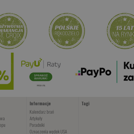
od 32.00 PLN
od 69.00 PLN
od 22.00 P
Kup teraz >
Kup teraz >
Kup teraz 
Informacje
Tagi
Kalendarz brań
owa
Artykuły
lepu
Poradniki
Oznaczenia wędek USA