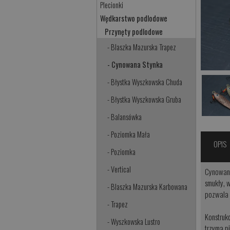
Plecionki
Wędkarstwo podlodowe
Przynęty podlodowe
- Blaszka Mazurska Trapez
- Cynowana Stynka
- Błystka Wyszkowska Chuda
- Błystka Wyszkowska Gruba
- Balansówka
- Poziomka Mała
OPIS
- Poziomka
- Vertical
Cynowana
smukły, 
- Blaszka Mazurska Karbowana
pozwala 
- Trapez
Konstrukc
- Wyszkowska Lustro
trzyma p