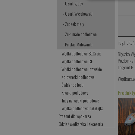
- Czort gruby
- Czort Wyszkowski
- Żuczek mały
- Żuki małe podlodowe
Tagi:
okoń
- Polskie Malowanki
Wędki podlodowe St.Croix
Błystka W
Poziomka
Wędki podlodowe CF
Legend Bl
Wędki podlodowe litewskie
Kołowrotki podlodowe
Wędkarst
Świder do lodu
Produkty
Kiwoki podlodowe
Tuby na wędki podlodowe
Wędka podlodowa bałałajka
Prezent dla wędkarza
Odzież wędkarska i akcesoria