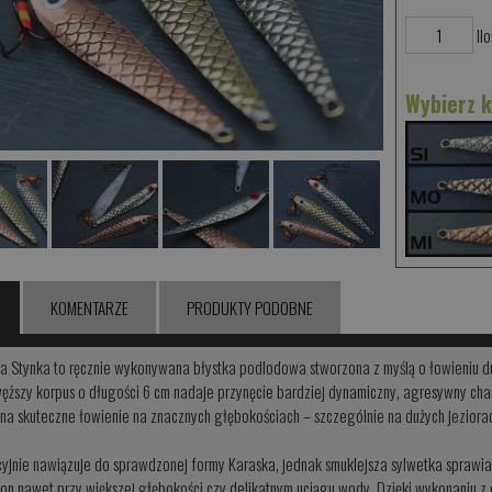
Ilo
Wybierz 
KOMENTARZE
PRODUKTY PODOBNE
 Stynka to ręcznie wykonywana błystka podlodowa stworzona z myślą o łowieniu duż
węższy korpus o długości 6 cm nadaje przynęcie bardziej dynamiczny, agresywny cha
na skuteczne łowienie na znacznych głębokościach – szczególnie na dużych jeziorac
yjnie nawiązuje do sprawdzonej formy Karaska, jednak smuklejsza sylwetka sprawia, 
ion nawet przy większej głębokości czy delikatnym uciągu wody. Dzięki wykonaniu z 