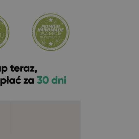
LN
od 32.00 PLN
od 34.00 PLN
>
Kup teraz >
Kup teraz >