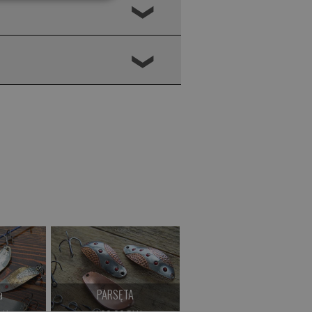
❮
❮
a
PARSĘTA
ALGA CF