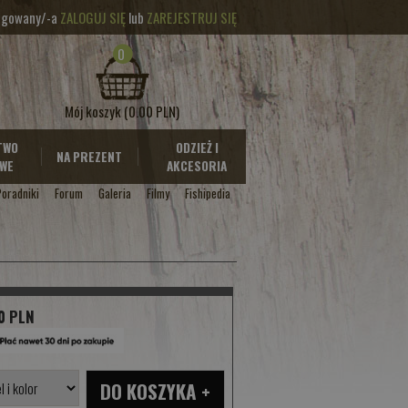
logowany/-a
ZALOGUJ SIĘ
lub
ZAREJESTRUJ SIĘ
0
Mój koszyk
(0.00 PLN)
TWO
ODZIEŻ I
NA PREZENT
WE
AKCESORIA
Poradniki
Forum
Galeria
Filmy
Fishipedia
0 PLN