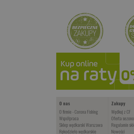
O nas
Zakupy
O firmie - Corona Fishing
Wędkuj z CF
Współpraca
Oferta sezon
Sklep wędkarski Warszawa
Regulamin sk
Rękodzieło wędkarskie
Nowości