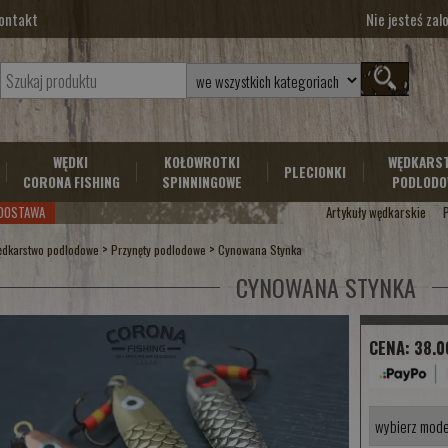
ontakt
Nie jesteś za
WĘDKI
KOŁOWROTKI
WĘDKARS
PLECIONKI
CORONA FISHING
SPINNINGOWE
PODLODO
DOSTAWA
Artykuły wędkarskie
>
>
dkarstwo podlodowe
Przynęty podlodowe
Cynowana Stynka
CYNOWANA STYNKA
CENA:
38.0