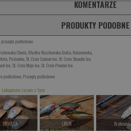
KOMENTARZE
PRODUKTY PODOBNE
,
przynęty podlodowe
yszkowska Chuda
,
Błystka Wyszkowska Gruba
,
Balansówka
,
 Mała
,
Poziomka
,
St. Croix Custom Ice
,
St. Croix Skandic Ice
,
ack Ice
,
St. Croix Mojo Ice
,
St. Croix Premier Ice
wo podlodowe
,
Przynęty podlodowe
 zakupione razem z tym
DRWĘCA
URUK
Krakowsk