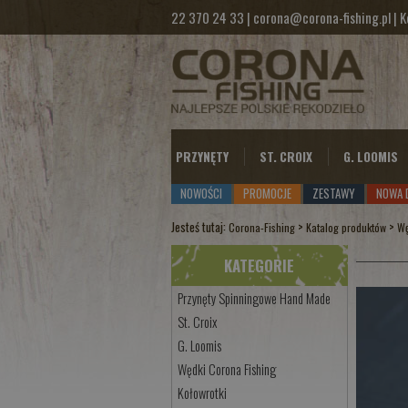
22 370 24 33
|
corona@corona-fishing.pl
|
K
PRZYNĘTY
ST. CROIX
G. LOOMIS
NOWOŚCI
PROMOCJE
ZESTAWY
NOWA 
Jesteś tutaj:
>
>
Corona-Fishing
Katalog produktów
Wę
KATEGORIE
Przynęty Spinningowe Hand Made
St. Croix
G. Loomis
Wędki Corona Fishing
Kołowrotki