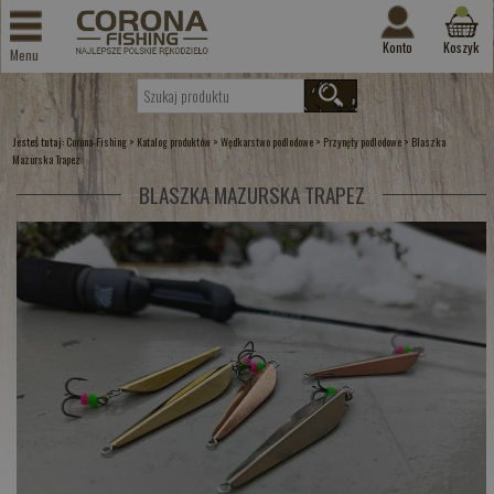
Konto
Koszyk
Menu
Jesteś tutaj:
>
>
>
>
Corona-Fishing
Katalog produktów
Wędkarstwo podlodowe
Przynęty podlodowe
Blaszka
Mazurska Trapez
BLASZKA MAZURSKA TRAPEZ