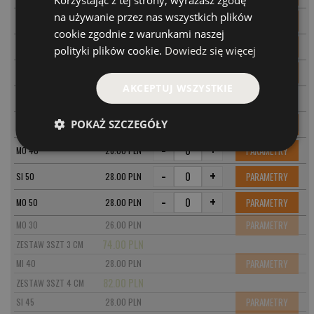
Korzystając z tej strony, wyrażasz zgodę
na używanie przez nas wszystkich plików
-
+
PARAMETRY
SI 35
26.00 PLN
cookie zgodnie z warunkami naszej
-
+
PARAMETRY
MI 35
26.00 PLN
polityki plików cookie.
Dowiedz się więcej
-
+
PARAMETRY
MO 35
26.00 PLN
AKCEPTUJ WSZYSTKIE
-
+
74.00 PLN
ZESTAW 3SZT 3,5 CM
-
+
POKAŻ SZCZEGÓŁY
PARAMETRY
SI 40
28.00 PLN
-
+
PARAMETRY
MO 40
28.00 PLN
-
+
PARAMETRY
SI 50
28.00 PLN
-
+
PARAMETRY
MO 50
28.00 PLN
PARAMETRY
MO 30
26.00 PLN
74.00 PLN
ZESTAW 3SZT 3 CM
PARAMETRY
MI 40
28.00 PLN
82.00 PLN
ZESTAW 3SZT 4 CM
PARAMETRY
SI 45
28.00 PLN