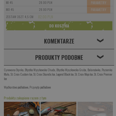
PARAMETRY
MI 45
28.00 PLN
PARAMETRY
MO 45
28.00 PLN
82.00 PLN
ZESTAW 3SZT 4,5 CM
KOMENTARZE
❮
PRODUKTY PODOBNE
❮
Cynowana Stynka
,
Błystka Wyszkowska Chuda
,
Błystka Wyszkowska Gruba
,
Balansówka
,
Poziomka
Mała
,
St. Croix Custom Ice
,
St. Croix Skandic Ice
,
Legend Black Ice
,
St. Croix Mojo Ice
,
St. Croix Premier
Ice
Wędkarstwo podlodowe
,
Przynęty podlodowe
Produkty zakupione razem z tym