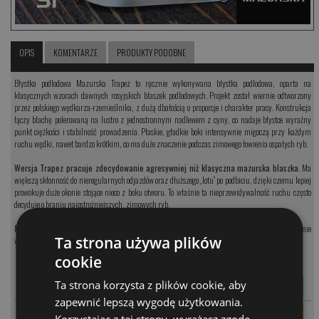
OPIS
KOMENTARZE
PRODUKTY PODOBNE
Błystka podlodowa Mazurska Trapez to ręcznie wykonywana błystka podlodowa, oparta na
klasycznych wzorach dawnych rosyjskich blaszek podlodowych. Projekt został wiernie odtworzony
przez polskiego wędkarza-rzemieślnika, z dużą dbałością o proporcje i charakter pracy. Konstrukcja
łączy blachę polerowaną na lustro z jednostronnym nadlewem z cyny, co nadaje błystce wyraźny
punkt ciężkości i stabilność prowadzenia. Płaskie, gładkie boki intensywnie migoczą przy każdym
ruchu wędki, nawet bardzo krótkim, co ma duże znaczenie podczas zimowego łowienia ospałych ryb.
Wersja Trapez pracuje zdecydowanie agresywniej niż klasyczna mazurska blaszka
. Ma
większą skłonność do nieregularnych odjazdów oraz dłuższego „lotu” po podbiciu, dzięki czemu lepiej
prowokuje duże okonie stojące nieco z boku otworu. To właśnie ta nieprzewidywalność ruchu często
decyduje o braniu najostrożniejszych, zimowych ryb.
Mazurska Trapez to sprawdzona błystka dla wędkarzy nastawionych na grube okonie, szczególnie
Ta strona używa plików
wtedy, gdy spokojna praca klasycznych modeli przestaje być skuteczna.
cookie
MODEL
CENA
-
+
Ta strona korzysta z plików cookie, aby
PARAMETRY
SI 30
26.00 PLN
zapewnić lepszą wygodę użytkowania.
-
+
PARAMETRY
MI 30
26.00 PLN