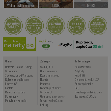
Wahadłówki okoniowe
URUK
MORS
od 22.00 PLN
od 69.00 PLN
Czekamy na dostawę
Kup teraz >
Kup teraz >
Kup teraz >
KALEWA CF
od 32.00 PLN
Kup teraz >
O nas
Zakupy
Informacje
O firmie - Corona Fishing
Wędkuj z CF
Kalendarz brań
Współpraca
Oferta sezonowa
Artykuły
Sklep wędkarski Warszawa
Regulamin sklepu
Poradniki
Rękodzieło wędkarskie
Nowości
Oznaczenia wędek USA
Eksperci CF
Promocje
Filmy wędkarskie
Kontakt
Gwarancja St. Croix
FAQ
Regulamin portalu
Wysyłka CF
Rejestracja wędek St. Croix
Mapa strony
Gwarancja na przynęty
Technologia St. Croix
Polityka prywatności
Serwis - wędki Corona
Fishing