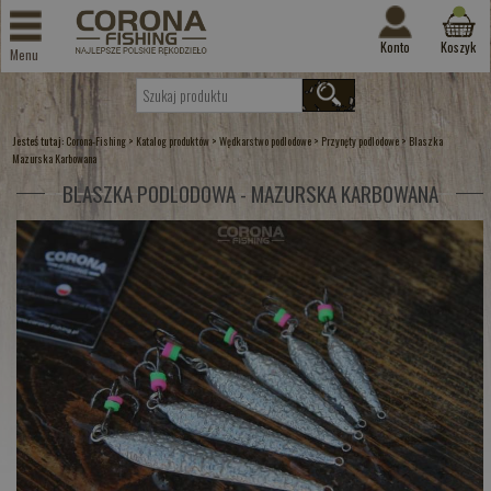
Konto
Koszyk
Menu
Jesteś tutaj:
>
>
>
>
Corona-Fishing
Katalog produktów
Wędkarstwo podlodowe
Przynęty podlodowe
Blaszka
Mazurska Karbowana
BLASZKA PODLODOWA - MAZURSKA KARBOWANA