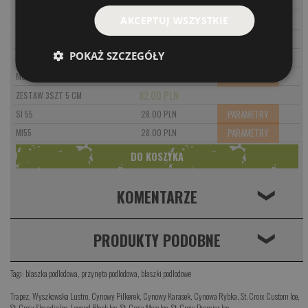
PARAMETRY
MI 45
28.00 PLN
82.00 PLN
AKCEPTUJ WSZYSTKIE
ZESTAW 3SZT 4,5 CM
28.00 PLN
SI 50
POKAŻ SZCZEGÓŁY
PARAMETRY
MI 50
28.00 PLN
PARAMETRY
MO 50
28.00 PLN
82.00 PLN
ZESTAW 3SZT 5 CM
PARAMETRY
SI 55
28.00 PLN
PARAMETRY
MI55
28.00 PLN
KOMENTARZE
❮
PRODUKTY PODOBNE
❮
Tagi:
blaszka podlodowa
,
przynęta podlodowa
,
blaszki podlodowe
Trapez
,
Wyszkowska Lustro
,
Cynowy Pilkerek
,
Cynowy Karasek
,
Cynowa Rybka
,
St. Croix Custom Ice
,
St. Croix Skandic Ice
,
Legend Black Ice
,
St. Croix Mojo Ice
,
St. Croix Premier Ice