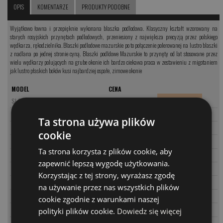
OPIS
KOMENTARZE
PRODUKTY PODOBNE
Wyjątkowo łowna i przepięknie wykonana blaszka podlodowa. Klasyczny kształt wzorowany na
starych rosyjskich przynętach podlodowych, przeniesiony z największa precyzją przez polskiego
wędkarza, rękodzielnika. Blaszki podlodowe mazurskie po to połączenie polerowanej na lustro blaszki
z nadlana po jednej stronie cyną. Blaszki podldowe Mazurskie to przynęty od lat stosowane przez
wielu wędkarzy polujących na grube okonie ich bardzo ciekawa praca w zestawieniu z migotaniem
jak lustro płaskich boków kusi najbardziej ospałe, zimowe okonie
MODEL
CENA
PARAMETRY
SI 30
26.00 PLN
PARAMETRY
MI 30
26.00 PLN
Ta strona używa plików
PARAMETRY
MO 30
26.00 PLN
cookie
75.00 PLN
ZESTAW 3SZT 3CM
Ta strona korzysta z plików cookie, aby
PARAMETRY
SI 35
26.00 PLN
zapewnić lepszą wygodę użytkowania.
PARAMETRY
MI 35
26.00 PLN
Korzystając z tej strony, wyrażasz zgodę
75.00 PLN
ZESTAW 3SZT 3,5 CM
na używanie przez nas wszystkich plików
PARAMETRY
MO 40
28.00 PLN
cookie zgodnie z warunkami naszej
82.00 PLN
ZESTAW 3SZT 4 CM
polityki plików cookie.
Dowiedz się więcej