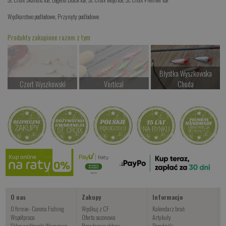
Wędkarstwo podlodowe
,
Przynęty podlodowe
Produkty zakupione razem z tym
Błystka Wyszkowska
Czort Wyszkowski
Vertical
Chuda
Czekamy na dostawę
Czekamy na dostawę
od 12.00 PLN
Kup teraz >
Kup teraz >
Kup teraz >
Cynowy Karasek
Czekamy na dostawę
Kup teraz >
O nas
Zakupy
Informacje
O firmie - Corona Fishing
Wędkuj z CF
Kalendarz brań
Współpraca
Oferta sezonowa
Artykuły
Sklep wędkarski Warszawa
Regulamin sklepu
Poradniki